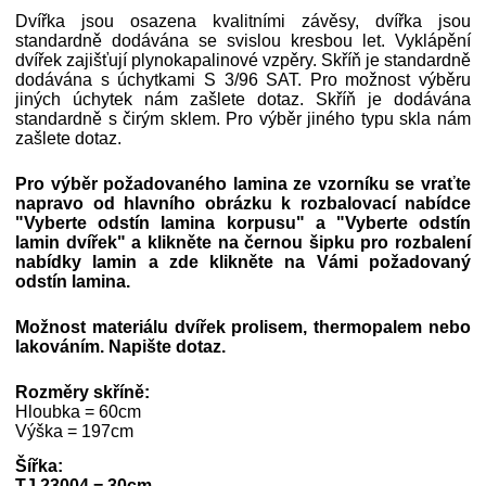
Dvířka jsou osazena kvalitními závěsy, dvířka jsou
standardně dodávána se svislou kresbou let. Vyklápění
dvířek zajišťují plynokapalinové vzpěry. Skříň je standardně
dodávána s úchytkami S 3/96 SAT. Pro možnost výběru
jiných úchytek nám zašlete dotaz. Skříň je dodávána
standardně s čirým sklem. Pro výběr jiného typu skla nám
zašlete dotaz.
Pro výběr požadovaného lamina ze vzorníku se vraťte
napravo od hlavního obrázku k rozbalovací nabídce
"Vyberte odstín lamina korpusu" a
"Vyberte odstín
lamin dvířek"
a klikněte na černou šipku pro rozbalení
nabídky lamin a zde klikněte na Vámi požadovaný
odstín lamina.
Možnost materiálu dvířek prolisem, thermopalem nebo
lakováním. Napište dotaz.
Rozměry skříně:
Hloubka = 60cm
Výška = 197cm
Šířka:
TJ 23004 = 30cm