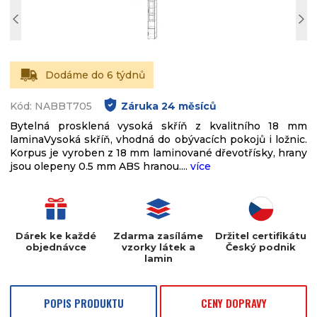
Dodáme do 6 týdnů
Kód: NABBT705
Záruka
24
měsíců
Bytelná prosklená vysoká skříň z kvalitního 18 mm
laminaVysoká skříň, vhodná do obývacích pokojů i ložnic.
Korpus je vyroben z 18 mm laminované dřevotřísky, hrany
jsou olepeny 0.5 mm ABS hranou....
více
Dárek ke každé
Zdarma zasíláme
Držitel certifikátu
objednávce
vzorky látek a
Český podnik
lamin
POPIS PRODUKTU
CENY DOPRAVY