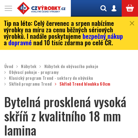
Tip na léto:
Celý červenec a srpen nabízíme
výrobky na míru za cenu běžných sériových
výrobků. I nadále poskytujeme
bezpečný nákup
a
dopravné
nad 10 tisíc zdarma po celé ČR.
Úvod
Nábytek
Nábytek do obývacího pokoje
Obývací pokoje - programy
Klasický program Trend - sektory do obýváku
Skříně programu Trend
Skříně Trend hloubka 60cm
Bytelná prosklená vysoká
skříň z kvalitního 18 mm
lamina