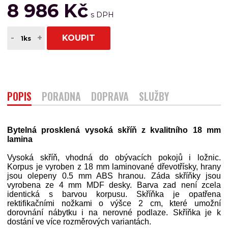
8 986 Kč
-
+
KOUPIT
POPIS
PORADNA
DOPRAVA
SLUŽBY
Bytelná prosklená vysoká skříň z kvalitního 18 mm
lamina
Vysoká skříň, vhodná do obývacích pokojů i ložnic.
Korpus je vyroben z 18 mm laminované dřevotřísky, hrany
jsou olepeny 0.5 mm ABS hranou. Záda skříňky jsou
vyrobena ze 4 mm MDF desky. Barva zad není zcela
identická s barvou korpusu. Skříňka je opatřena
rektifikačními nožkami o výšce 2 cm, které umožní
dorovnání nábytku i na nerovné podlaze. Skříňka je k
dostání ve více rozměrových variantách.