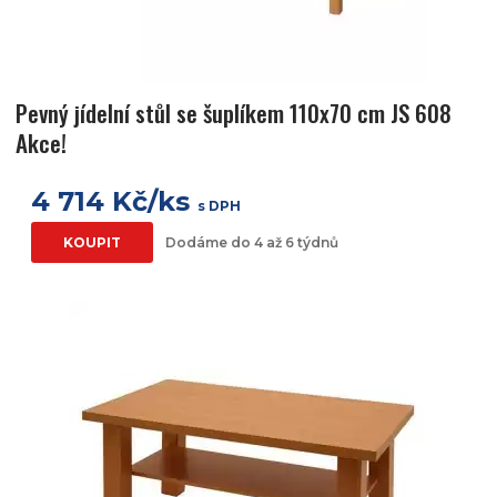
Pevný jídelní stůl se šuplíkem 110x70 cm JS 608
Akce!
4 714 Kč/ks
s DPH
KOUPIT
Dodáme do 4 až 6 týdnů