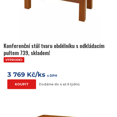
Konferenční stůl tvaru obdélníku s odkládacím
pultem 739, skladem!
VÝPRODEJ
3 769 Kč/ks
s DPH
KOUPIT
Dodáme do 4 až 6 týdnů