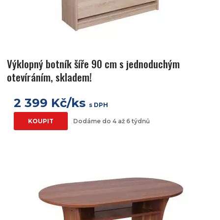
Výklopný botník šíře 90 cm s jednoduchým
otevíráním, skladem!
2 399 Kč/ks
s DPH
KOUPIT
Dodáme do 4 až 6 týdnů