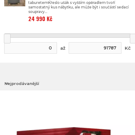
taburetemKřeslo ušák s vyšším opěradlem tvoří
samostatný kus nábytku, ale může být i součástí sedací
soupravy...
24 990 Kč
až
Kč
Nejprodávanější
Nejlevnější
Nejdražší