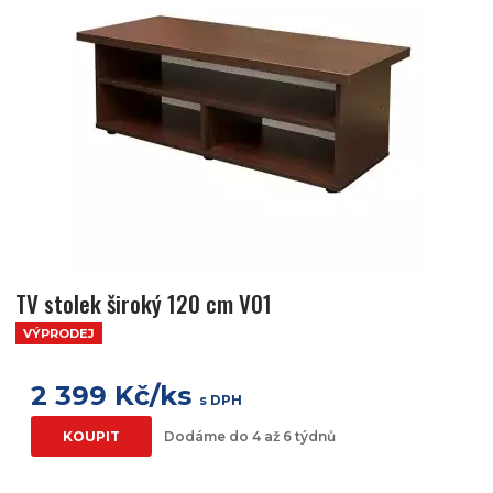
TV stolek široký 120 cm V01
VÝPRODEJ
2 399 Kč/ks
s DPH
KOUPIT
Dodáme do 4 až 6 týdnů