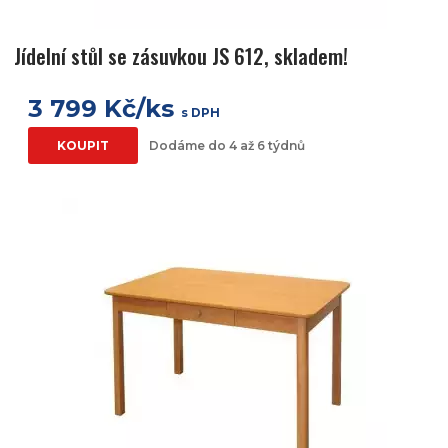
Jídelní stůl se zásuvkou JS 612, skladem!
3 799 Kč/ks
s DPH
KOUPIT
Dodáme do 4 až 6 týdnů