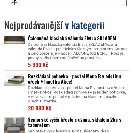
Nejprodávanější
v kategorii
Čalouněná klasická válenda Elvíra SKLADEM
Čalouněná klasická válenda Elvíra SKLADEMKvalitní
válenda Elvíra s praktickým úložným prostorem. Korpus
a čelo postele je v látce I. ALCONE 102 ECRU. Rošt je
pevný s přístupem od úložného prostor...
5 990 Kč
Rozkládací pohovka - postel Mona B v odstínu
ořech + limetka Akce!
Rozkládací pohovka - postel Mona B v odstínu ořech +
limetka Akce! Rozkládací pohovka – přes den pohovka,
v noci kvalitní postel v odstínu na hlavním obrázku
ořech + limetka...
20 990 Kč
Seniorské vyšší křeslo s ušima, skladem 2ks s
taburetem
Seniorské vyšší křeslo s ušima, skladem 2ks s