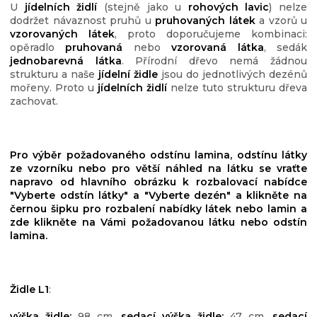
U
jídelních židlí
(stejně jako u
rohových lavic
) nelze
dodržet návaznost pruhů u
pruhovaných látek
a vzorů u
vzorovaných látek
, proto doporučujeme kombinaci:
opěradlo
pruhovaná
nebo
vzorovaná látka
, sedák
jednobarevná látka
. Přírodní dřevo nemá žádnou
strukturu a naše
jídelní židle
jsou do jednotlivých dezénů
mořeny. Proto u
jídelních židlí
nelze tuto strukturu dřeva
zachovat.
Pro výběr požadovaného odstínu lamina, odstínu látky
ze vzorníku nebo pro větší náhled na látku se vraťte
napravo od hlavního obrázku k rozbalovací nabídce
"Vyberte odstín látky" a "Vyberte dezén" a klikněte na
černou šipku pro rozbalení nabídky látek nebo lamin a
zde klikněte na Vámi požadovanou látku nebo odstín
lamina.
Židle L1
:
výška židle:
98 cm,
sedací výška židle:
47 cm,
sedací