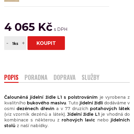
4 065 Kč
-
+
KOUPIT
POPIS
PORADNA
DOPRAVA
SLUŽBY
Čalouněná jídelní židle L1 s polstrováním
je vyrobena z
kvalitního
bukového masivu
. Tuto
jídelní židli
dodáváme v
osmi
dezénech dřevin
a v 77 druzích
potahových látek
(viz vzorník dezénů a látek).
Jídelní židle
L1
je vhodná do
kombinace s některou z
rohových lavic
nebo
jídelních
stolů
z naší nabídky.