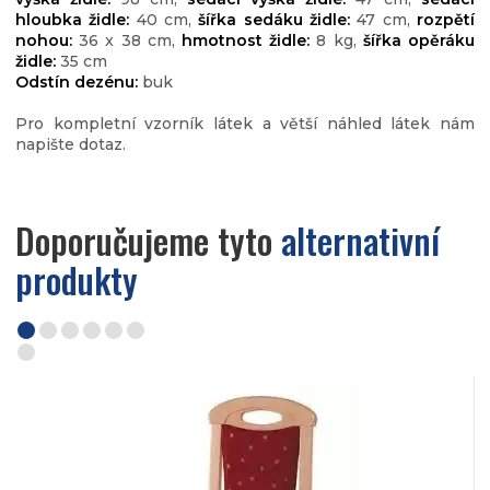
hloubka židle:
40 cm,
šířka sedáku židle:
47 cm,
rozpětí
nohou:
36 x 38 cm,
hmotnost židle:
8 kg,
šířka opěráku
židle:
35 cm
Odstín dezénu:
buk
Pro kompletní vzorník látek a větší náhled látek nám
napište dotaz.
Doporučujeme tyto
alternativní
produkty