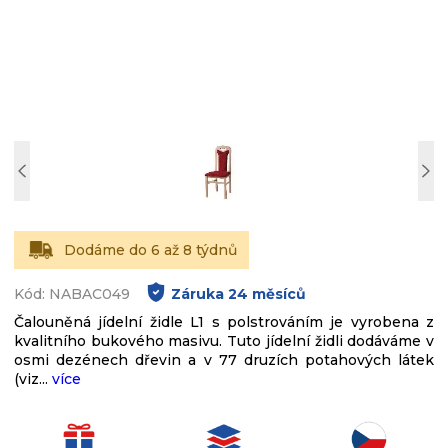
Dodáme do 6 až 8 týdnů
Kód: NABAC049
Záruka
24
měsíců
Čalouněná jídelní židle L1 s polstrováním je vyrobena z
kvalitního bukového masivu. Tuto jídelní židli dodáváme v
osmi dezénech dřevin a v 77 druzích potahových látek
(viz...
více