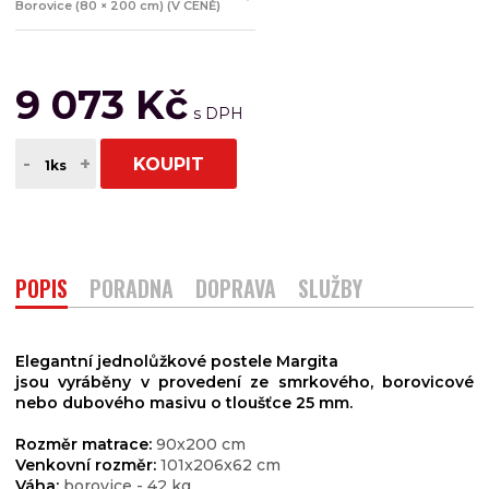
Borovice (80 × 200 cm) (V CENĚ)
9 073 Kč
-
+
KOUPIT
POPIS
PORADNA
DOPRAVA
SLUŽBY
Elegantní jednolůžkové postele Margita
jsou vyráběny v provedení ze smrkového, borovicové
nebo dubového masivu o tloušťce 25 mm.
Rozměr matrace:
90x200 cm
Venkovní rozměr:
101x206x62 cm
Váha:
borovice - 42 kg