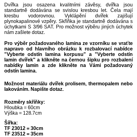
Dvířka jsou osazena kvalitními závěsy, dvířka jsou
standartně dodávána se svislou kresbou let. Čela mají
kresbu vodorovnou. Vyklápění dvířek zajišují
plynokapalinové vzpěry. Skříňka je standartně dodávána s
úchytkami S 3/96 SAT. Pro možnost výběru jiných úchytek
nám zašlete dotaz.
Pro výběr požadovaného lamina ze vzorníku se vraťte
napravo od hlavního obrázku k rozbalovací nabídce
"Vyberte odstín lamina korpusu" a
"Vyberte odstín
lamin dvířek"
a klikněte na černou šipku pro rozbalení
nabídky lamin a zde klikněte na Vámi požadovaný
odstín lamina.
Možnost materiálu dvířek prolisem, thermopalem nebo
lakováním. Napište dotaz.
Rozměry skříňky:
Hloubka = 60cm
Výška = 128.7cm
Šířka:
TF 23012 = 30cm
TF 23512 = 35cm