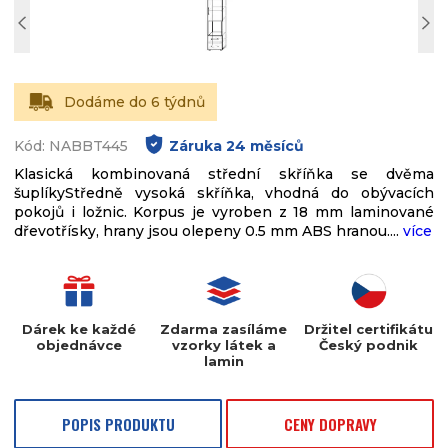
Dodáme do 6 týdnů
Kód: NABBT445
Záruka
24
měsíců
Klasická kombinovaná střední skříňka se dvěma
šuplíkyStředně vysoká skříňka, vhodná do obývacích
pokojů i ložnic. Korpus je vyroben z 18 mm laminované
dřevotřísky, hrany jsou olepeny 0.5 mm ABS hranou....
více
Dárek ke každé
Zdarma zasíláme
Držitel certifikátu
objednávce
vzorky látek a
Český podnik
lamin
POPIS PRODUKTU
CENY DOPRAVY