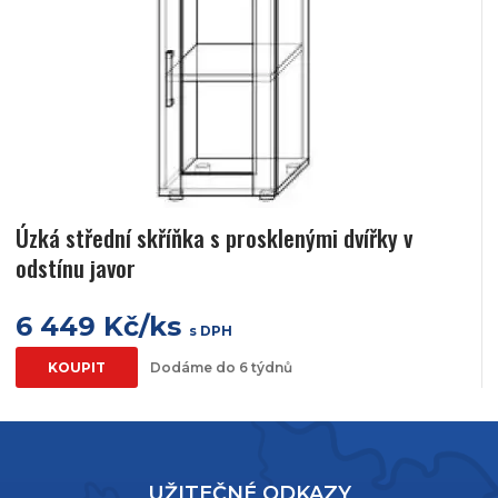
Úzká střední skříňka s prosklenými dvířky v
odstínu javor
6 449 Kč/ks
s DPH
KOUPIT
Dodáme do 6 týdnů
UŽITEČNÉ ODKAZY