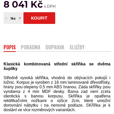
8 041 Kč
-
+
KOUPIT
POPIS
PORADNA
DOPRAVA
SLUŽBY
Klasická kombinovaná střední skříňka se dvěma
šuplíky
Středně vysoká skříňka, vhodná do obývacích pokojů i
ložnic. Korpus je vyroben z 18 mm laminované dřevotřísky,
hrany jsou olepeny 0.5 mm ABS hranou. Záda skříňky jsou
vyrobena z 4 mm MDF desky. Barva zad není zcela
identická s barvou korpusu. Skříňka je opatřena
rektifikačními nožkami o výšce 2cm, které umožní
dorovnání nábytku i na nerovné podlaze. SKříňka je k
dostání ve více rozměrových variantách.