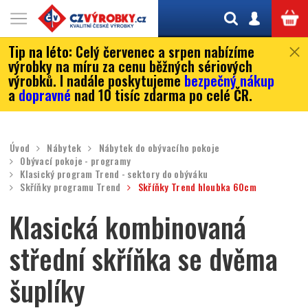
Tip na léto:
Celý červenec a srpen nabízíme
výrobky na míru za cenu běžných sériových
výrobků. I nadále poskytujeme
bezpečný nákup
a
dopravné
nad 10 tisíc zdarma po celé ČR.
Úvod
Nábytek
Nábytek do obývacího pokoje
Obývací pokoje - programy
Klasický program Trend - sektory do obýváku
Skříňky programu Trend
Skříňky Trend hloubka 60cm
Klasická kombinovaná
střední skříňka se dvěma
šuplíky