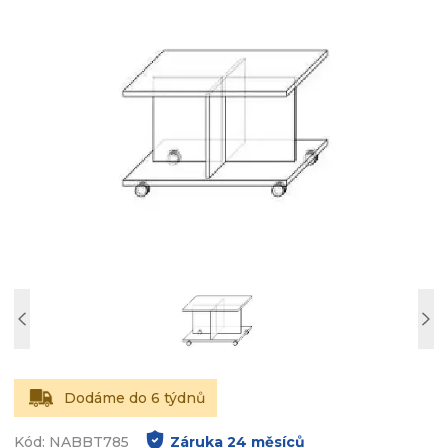
Dodáme do 6 týdnů
Kód: NABBT785
Záruka
24
měsíců