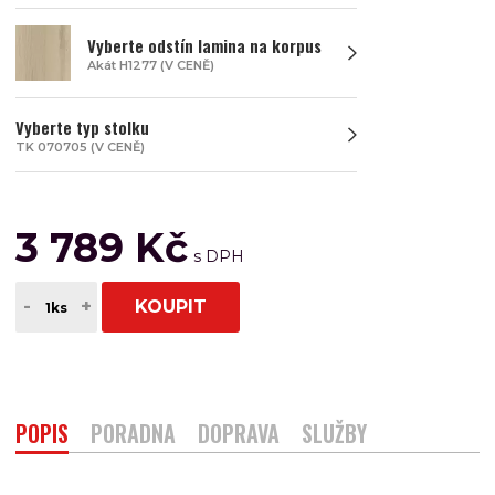
Vyberte odstín lamina na korpus
Akát H1277 (V CENĚ)
Vyberte typ stolku
TK 070705 (V CENĚ)
3 789 Kč
-
+
KOUPIT
POPIS
PORADNA
DOPRAVA
SLUŽBY