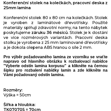
Konferenční stolek na kolečkách, pracovní deska z
25mm lamina
Konferenční stolek 80 x 80 cm na kolečkách. Stolek
je vyroben z laminátové dřevotřísky. Použité
materiály splňují zdravotní normy, na tento nábytek
poskytujeme
záruku 36 měsíců
. Stolek je k dostání
ve více rozměrových variantách. Pracovní deska
stolku je vyrobena z 25 mm laminované dřevotřísky
a je dokola olepena ABS hranou o síle 2 mm.
Pro výběr požadovaného lamina ze vzorníku se vraťte
napravo od hlavního obrázku k rozbalovací nabídce
"Vyberte odstín lamina korpusu" a klikněte na černou
šipku pro rozbalení nabídky lamin a zde klikněte na
Vámi požadovaný odstín lamina.
Rozměry:
Výška = 50cm
Šířka a hloubka:
TK070705 = 70cm