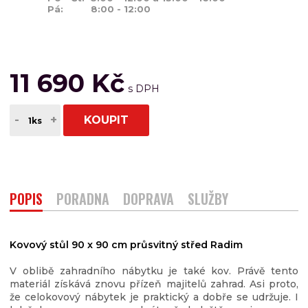
Pá: 8:00 - 12:00
11 690 Kč
-
+
KOUPIT
POPIS
PORADNA
DOPRAVA
SLUŽBY
Kovový stůl 90 x 90 cm průsvitný střed Radim
V oblibě zahradního nábytku je také kov.
Právě tento
materiál získává znovu přízeň majitelů zahrad. Asi proto,
že celokovový nábytek je praktický a dobře se udržuje. I