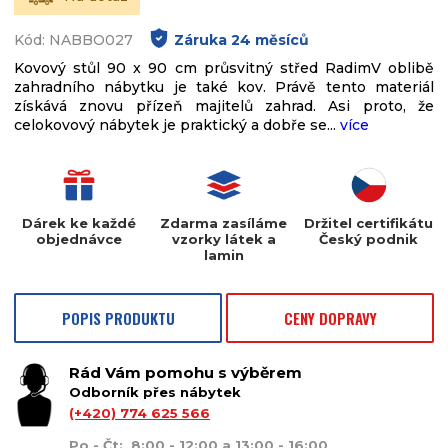
Kód: NABBO027
Záruka
24
měsíců
Kovový stůl 90 x 90 cm průsvitný střed RadimV oblibě
zahradního nábytku je také kov. Právě tento materiál
získává znovu přízeň majitelů zahrad. Asi proto, že
celokovový nábytek je praktický a dobře se...
více
Dárek ke každé
Zdarma zasíláme
Držitel certifikátu
objednávce
vzorky látek a
Český podnik
lamin
POPIS PRODUKTU
CENY DOPRAVY
Rád Vám pomohu s výběrem
Odborník přes nábytek
(+420) 774 625 566
Po - Čt: 8:00 - 12:00 a 13:00 - 16:00