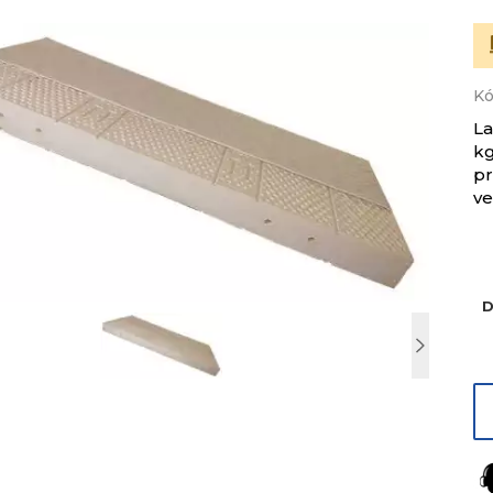
K
L
kg
pr
ve
D