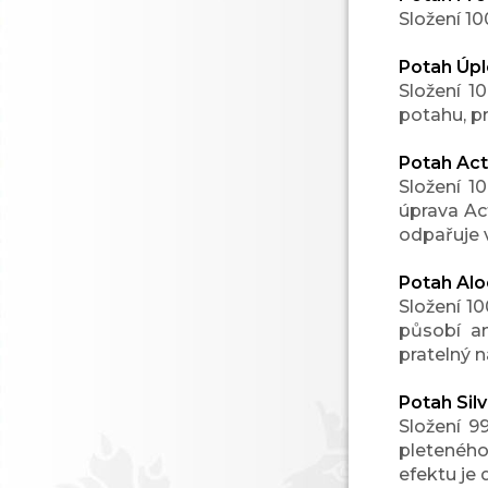
Složení 10
Potah Úpl
Složení 1
potahu, p
Potah Act
Složení 1
úprava Act
odpařuje 
Potah Alo
Složení 10
působí an
pratelný 
Potah Silv
Složení 9
pleteného
efektu je