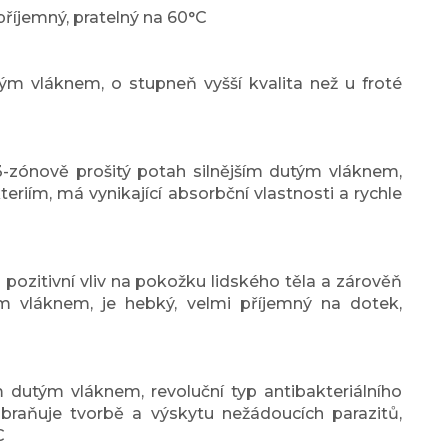
příjemný, pratelný na 60°C
tým vláknem, o stupneň vyšší kvalita než u froté
-zónově prošitý potah silnějším dutým vláknem,
eriím, má vynikající absorbční vlastnosti a rychle
 pozitivní vliv na pokožku lidského těla a zárověň
ým vláknem, je hebký, velmi příjemný na dotek,
m dutým vláknem, revoluční typ antibakteriálního
raňuje tvorbě a výskytu nežádoucích parazitů,
C