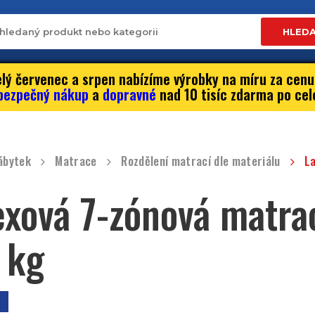
HLED
lý červenec a srpen nabízíme výrobky na míru za cenu
bezpečný nákup
a
dopravné
nad 10 tisíc zdarma po cel
ábytek
Matrace
Rozdělení matrací dle materiálu
L
exová 7-zónová matra
 kg