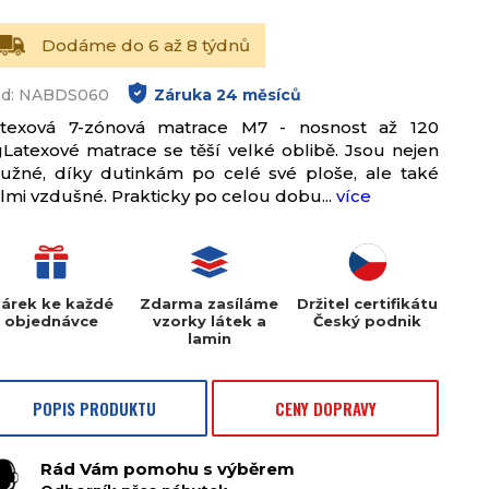
Dodáme do 6 až 8 týdnů
ód: NABDS060
Záruka
24
měsíců
atexová 7-zónová matrace M7 - nosnost až 120
Latexové matrace se těší velké oblibě. Jsou nejen
užné, díky dutinkám po celé své ploše, ale také
lmi vzdušné. Prakticky po celou dobu...
více
árek ke každé
Zdarma zasíláme
Držitel certifikátu
objednávce
vzorky látek a
Český podnik
lamin
POPIS PRODUKTU
CENY DOPRAVY
Rád Vám pomohu s výběrem