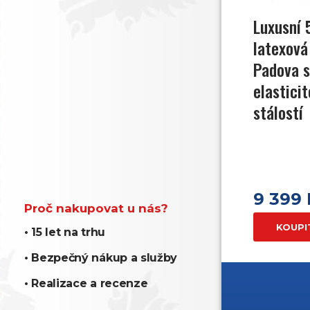
Luxusní 
latexová
Padova s
elastici
stálostí
9 399
Proč nakupovat u nás?
KOUPI
• 15 let na trhu
• Bezpečný nákup a služby
• Realizace a recenze