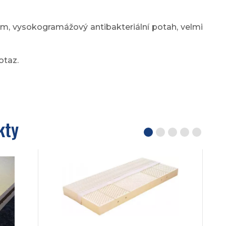
em, vysokogramážový antibakteriální potah, velmi
otaz.
kty