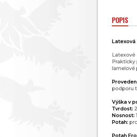
POPIS
Latexová 
Latexové m
Prakticky
lamelové 
Proveden
podporu t
Výška v p
Tvrdost:
2
Nosnost:
Potah:
pro
Potah Fro