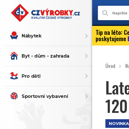
Tip na léto:
Ce
Nábytek
poskytujeme
Byt - dům - zahrada
Úvod
N
Pro děti
Lat
Sportovní vybavení
120
NOVINKA