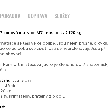
PORADNA
DOPRAVA
SLUŽBY
7-zónová matrace M7 - nosnost až 120 kg
atrace se těší velké oblibě. Jsou nejen pružné, díky d
 po celou dobu své životnosti se neprolehávají. Jsou př
polohovací.
í:
komfortní latexová jádro je členěno do 7 anatomickýc
ěla
otahu:
cca 15 cm
 - střední
120 kg
šitý, snímatelný, pratelný, zip do L
té: