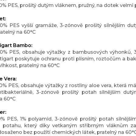
0% PES, prošitý dutým vláknem, pružný, na dotek velmi 
et:
00% PES vyšší gramáže, 3-zónově prošitý silnějším du
ratelný na 60°C
igart Bambo:
00% PES, obsahuje výtažky z bambusových výhonků, 3
igart poskytuje ochranu proti plísním, roztočům a bakt
vlhkost, pratelný na 60°C
e Vera:
0% PES, obsahuje výtažky z rostliny aloe vera, která má
tibakteriálně, 3-zónově prošitý potah silnějším dut
na 60°C
er:
9% PES, 1% polyamid, 3-zónově prošitý potah silnější
 potahu, který díky vetkaným stříbrným vláknům zab
 dosaženo bez použití chemických látek, pratelný na 60°