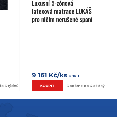
Luxusní 5-zónová
latexová matrace LUKÁŠ
pro ničím nerušené spaní
9 161 Kč/ks
s DPH
o 3 týdnů
KOUPIT
Dodáme do 4 až 5 týdnů