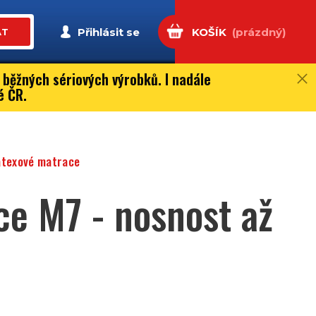
Přihlásit se
KOŠÍK
(prázdný)
AT
 běžných sériových výrobků. I nadále
é ČR.
atexové matrace
ce M7 - nosnost až