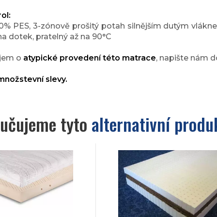
ol:
00% PES, 3-zónově prošitý potah silnějším dutým vlákn
na dotek, pratelný až na 90°C
ájem o
atypické provedení této matrace
, napište nám d
nožstevní slevy.
učujeme tyto
alternativní produ