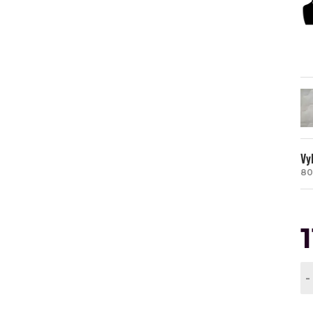
Vy
80
-