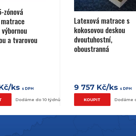
5-zónová
Latexová matrace s
 matrace
kokosovou deskou
 výbornou
dvoutuhostní,
tou a tvarovou
oboustranná
 Kč/ks
9 757 Kč/ks
s DPH
s DPH
T
Dodáme do 10 týdnů
KOUPIT
Dodáme d