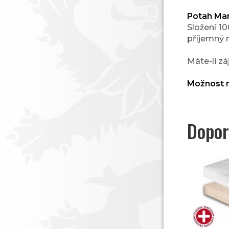
Potah Mar
Složení 1
příjemný 
Máte-li z
Možnost m
Dopor