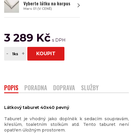
Vyberte látku na korpus
Mars 01 (V CENĚ)
3 289 Kč
-
+
KOUPIT
POPIS
PORADNA
DOPRAVA
SLUŽBY
Látkový taburet 40x40 pevný
Taburet je vhodný jako doplněk k sedacím soupravám,
křeslům, toaletním stolkům atd. Tento taburet není
opatřen úložným prostorem.