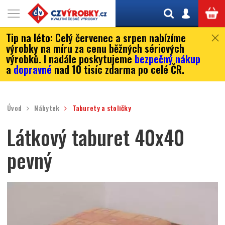
Tip na léto:
Celý červenec a srpen nabízíme
výrobky na míru za cenu běžných sériových
výrobků. I nadále poskytujeme
bezpečný nákup
a
dopravné
nad 10 tisíc zdarma po celé ČR.
Úvod
Nábytek
Taburety a stoličky
Látkový taburet 40x40
pevný