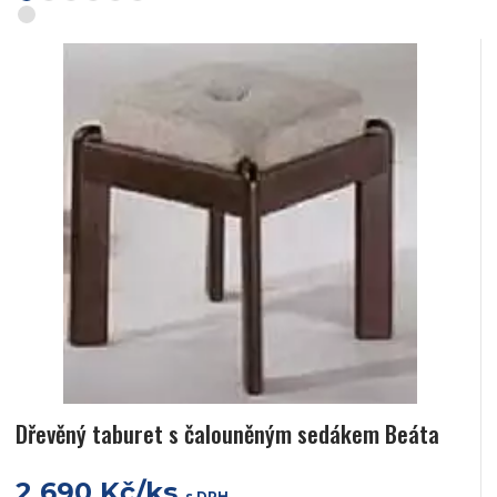
Dřevěný taburet s čalouněným sedákem Beáta
2 690 Kč/ks
s DPH