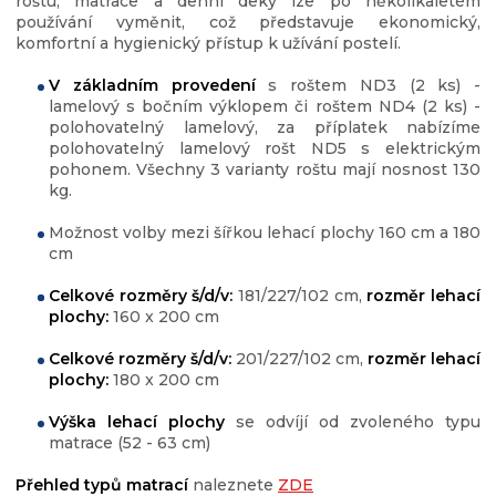
roštu, matrace a denní deky lze po několikaletém
používání vyměnit, což představuje ekonomický,
komfortní a hygienický přístup k užívání postelí.
V základním provedení
s roštem ND3 (2 ks) -
lamelový s bočním výklopem či roštem ND4 (2 ks) -
polohovatelný lamelový, za příplatek nabízíme
polohovatelný lamelový rošt ND5 s elektrickým
pohonem. Všechny 3 varianty roštu mají nosnost 130
kg.
Možnost volby mezi šířkou lehací plochy 160 cm a 180
cm
Celkové rozměry š/d/v:
181/227/102 cm,
rozměr lehací
plochy:
160 x 200 cm
Celkové rozměry š/d/v:
201/227/102 cm,
rozměr lehací
plochy:
180 x 200 cm
Výška lehací plochy
se odvíjí od zvoleného typu
matrace (52 - 63 cm)
Přehled typů matrací
naleznete
ZDE