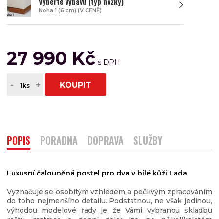
Vyberte výbavu (typ nožky)
Noha 1 (6 cm) (V CENĚ)
27 990 Kč
-
+
KOUPIT
POPIS
PORADNA
DOPRAVA
SLUŽBY
Luxusní čalouněná postel pro dva v bílé kůži Lada
Vyznačuje se osobitým vzhledem a pečlivým zpracováním
do toho nejmenšího detailu. Podstatnou, ne však jedinou,
výhodou modelové řady je, že Vámi vybranou skladbu