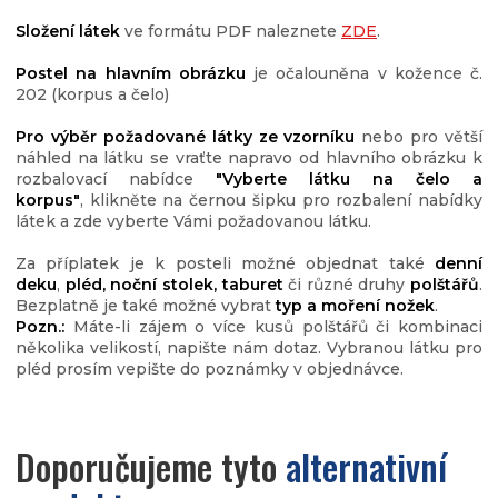
Složení látek
ve formátu PDF naleznete
ZDE
.
Postel na hlavním obrázku
je očalouněna v kožence č.
202 (korpus a čelo)
Pro výběr požadované látky ze vzorníku
nebo pro větší
náhled na látku se vraťte napravo od hlavního obrázku k
rozbalovací nabídce
"Vyberte látku na čelo a
korpus"
,
klikněte na černou šipku pro rozbalení nabídky
látek a zde vyberte Vámi požadovanou látku.
Za příplatek je k posteli možné objednat také
denní
deku
,
pléd, noční stolek, taburet
či různé druhy
polštářů
.
Bezplatně je také možné vybrat
typ a moření nožek
.
Pozn.:
Máte-li zájem o více kusů polštářů či kombinaci
několika velikostí, napište nám dotaz. Vybranou látku pro
pléd prosím vepište do poznámky v objednávce.
Doporučujeme tyto
alternativní