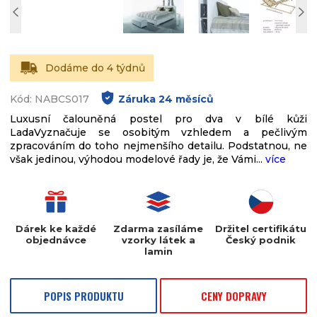
Dodáme do 4 týdnů
Kód: NABCS017
Záruka
24
měsíců
Luxusní čalouněná postel pro dva v bílé kůži
LadaVyznačuje se osobitým vzhledem a pečlivým
zpracováním do toho nejmenšího detailu. Podstatnou, ne
však jedinou, výhodou modelové řady je, že Vámi...
více
Dárek ke každé
Zdarma zasíláme
Držitel certifikátu
objednávce
vzorky látek a
Český podnik
lamin
POPIS PRODUKTU
CENY DOPRAVY