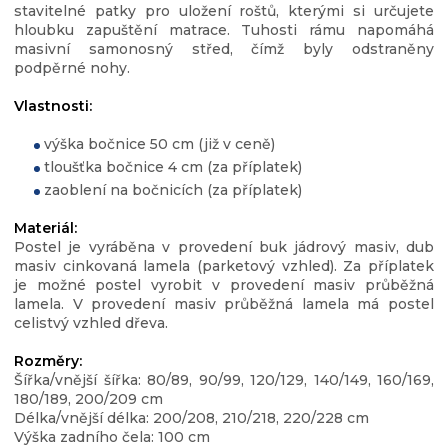
stavitelné patky pro uložení roštů, kterými si určujete
hloubku zapuštění matrace. Tuhosti rámu napomáhá
masivní samonosný střed, čímž byly odstraněny
podpěrné nohy.
Vlastnosti:
výška bočnice 50 cm (již v ceně)
tloušťka bočnice 4 cm (za příplatek)
zaoblení na bočnicích (za příplatek)
Materiál:
Postel je vyráběna v provedení buk jádrový masiv, dub
masiv cinkovaná lamela (parketový vzhled). Za příplatek
je možné postel vyrobit v provedení masiv průběžná
lamela. V provedení masiv průběžná lamela má postel
celistvý vzhled dřeva.
Rozměry:
Šířka/vnější šířka: 80/89, 90/99, 120/129, 140/149, 160/169,
180/189, 200/209 cm
Délka/vnější délka: 200/208, 210/218, 220/228 cm
Výška zadního čela: 100 cm