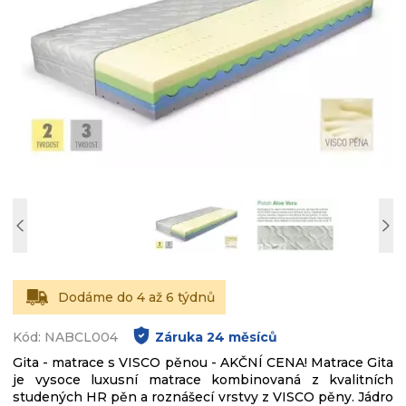
Dodáme do 4 až 6 týdnů
Kód: NABCL004
Záruka
24
měsíců
Gita - matrace s VISCO pěnou - AKČNÍ CENA! Matrace Gita
je vysoce luxusní matrace kombinovaná z kvalitních
studených HR pěn a roznášecí vrstvy z VISCO pěny. Jádro