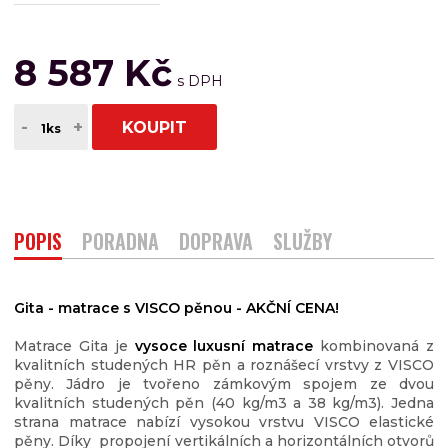
8 587 Kč
-
+
KOUPIT
POPIS
PORADNA
DOPRAVA
SLUŽBY
Gita - matrace s VISCO pěnou - AKČNÍ CENA!
Matrace Gita je
vysoce luxusní matrace
kombinovaná z
kvalitních studených HR pěn a roznášecí vrstvy z VISCO
pěny. Jádro je tvořeno zámkovým spojem ze dvou
kvalitních studených pěn (40 kg/m3 a 38 kg/m3). Jedna
strana matrace nabízí vysokou vrstvu VISCO elastické
pěny. Díky propojení vertikálních a horizontálních otvorů