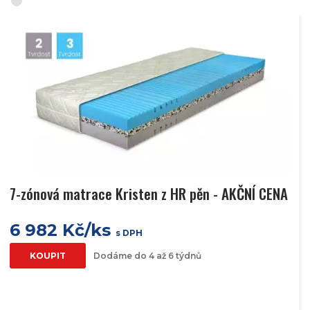
7-zónová matrace Kristen z HR pěn - AKČNÍ CENA
6 982 Kč/ks
s DPH
KOUPIT
Dodáme do 4 až 6 týdnů