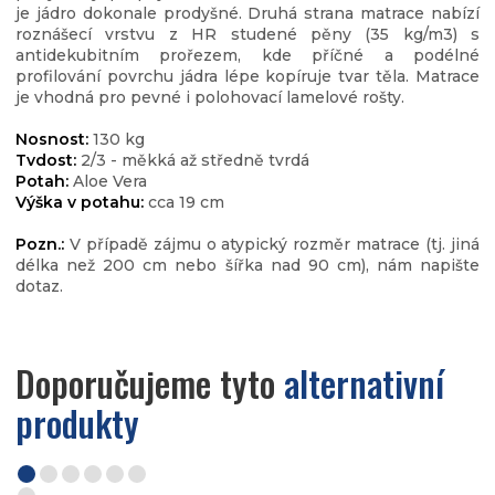
je jádro dokonale prodyšné. Druhá strana matrace nabízí
roznášecí vrstvu z HR studené pěny (35 kg/m3) s
antidekubitním prořezem, kde příčné a podélné
profilování povrchu jádra lépe kopíruje tvar těla. Matrace
je vhodná pro pevné i polohovací lamelové rošty.
Nosnost:
130 kg
Tvdost:
2/3 - měkká až středně tvrdá
Potah:
Aloe Vera
Výška v potahu:
cca 19 cm
Pozn.:
V případě zájmu o atypický rozměr matrace (tj. jiná
délka než 200 cm nebo šířka nad 90 cm), nám napište
dotaz.
Doporučujeme tyto
alternativní
produkty