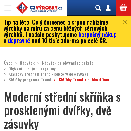
Tip na léto:
Celý červenec a srpen nabízíme
výrobky na míru za cenu běžných sériových
výrobků. I nadále poskytujeme
bezpečný nákup
a
dopravné
nad 10 tisíc zdarma po celé ČR.
Úvod
Nábytek
Nábytek do obývacího pokoje
Obývací pokoje - programy
Klasický program Trend - sektory do obýváku
Skříňky programu Trend
Skříňky Trend hloubka 40cm
Moderní střední skříňka s
prosklenými dvířky, dvě
zásuvky