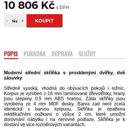
10 806 Kč
-
+
KOUPIT
POPIS
PORADNA
DOPRAVA
SLUŽBY
Moderní střední skříňka s prosklenými dvířky, dvě
zásuvky
Středně vysoká, vhodná do obývacích pokojů i ložnic.
Korpus je vyroben z 18 mm laminované dřevotřísky, hrany
jsou olepeny 0.5 mm ABS hranou. Záda skříňky jsou
vyrobena ze 4 mm MDF desky. Barva zad není zcela
identická s barvou korpusu. Skříňka je opatřena
rektifikačními nožkami o výšce 2 cm, které umožní
dorovnání nábytku i na nerovné podlaze. Skříňka je k
dostání ve více rozměrových variantách.