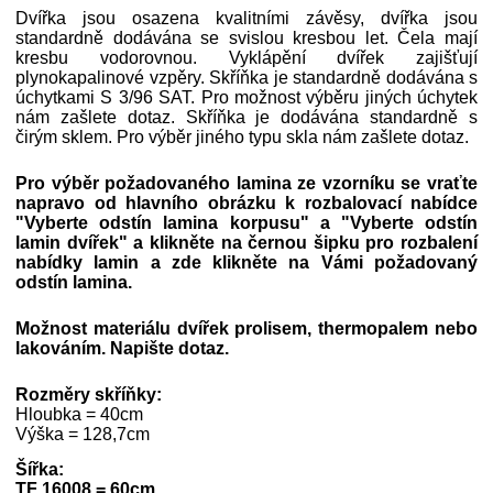
Dvířka jsou osazena kvalitními závěsy, dvířka jsou
standardně dodávána se svislou kresbou let. Čela mají
kresbu vodorovnou. Vyklápění dvířek zajišťují
plynokapalinové vzpěry. Skříňka je standardně dodávána s
úchytkami S 3/96 SAT. Pro možnost výběru jiných úchytek
nám zašlete dotaz. Skříňka je dodávána standardně s
čirým sklem. Pro výběr jiného typu skla nám zašlete dotaz.
Pro výběr požadovaného lamina ze vzorníku se vraťte
napravo od hlavního obrázku k rozbalovací nabídce
"Vyberte odstín lamina korpusu" a
"Vyberte odstín
lamin dvířek"
a klikněte na černou šipku pro rozbalení
nabídky lamin a zde klikněte na Vámi požadovaný
odstín lamina.
Možnost materiálu dvířek prolisem, thermopalem nebo
lakováním. Napište dotaz.
Rozměry skříňky:
Hloubka = 40cm
Výška = 128,7cm
Šířka:
TF 16008 = 60cm