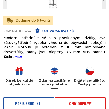
Dodáme do 6 týdnů
Kód: NABBT454
Záruka
24
měsíců
Moderní střední skříňka s prosklenými dvířky, dvě
zásuvkyStředně vysoká, vhodná do obývacích pokojů i
ložnic. Korpus je vyroben z 18 mm laminované
dřevotřísky, hrany jsou olepeny 0.5 mm ABS hranou.
Záda...
více
Dárek ke každé
Zdarma zasíláme
Držitel certifikátu
objednávce
vzorky látek a
Český podnik
lamin
POPIS PRODUKTU
CENY DOPRAVY