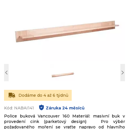
Dodáme do 4 až 6 týdnů
Kód: NABAI141
Záruka
24
měsíců
Police buková Vancouver 160 Materiál: masivní buk v
provedení cink (parketový design) Pro výběr
požadovaného moření se vraťte napravo od hlavního