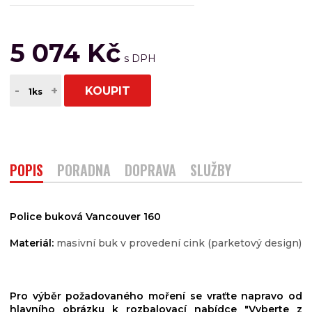
5 074 Kč
-
+
KOUPIT
POPIS
PORADNA
DOPRAVA
SLUŽBY
Police buková Vancouver 160
Materiál:
masivní buk v provedení cink (parketový design)
Pro výběr požadovaného moření se vraťte napravo od
hlavního obrázku k rozbalovací nabídce "Vyberte z