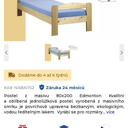
Dodáme do 4 až 6 týdnů
Kód: NABAI152
Záruka
24
měsíců
Postel z masivu 80x200 Edmonton Kvalitní
a oblíbená jednolůžková postel, vyrobená z masivního
smrku je povrchově upravena bezbarvým, ekologickým,
vodou ředitelným lakem. Vyrábí se pro rozměry...
více