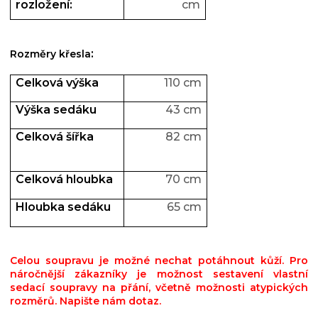
rozložení:
cm
:
Rozměry křesla
Celková výš
k
a
110 cm
Výška sedáku
43 cm
Celková šířka
82 cm
Celková hloubka
70 cm
Hloubka sedáku
65 cm
Celou soupravu je možné nechat potáhnout kůží. Pro
náročnější zákazníky je možnost sestavení vlastní
sedací soupravy na přání, včetně možnosti atypických
rozměrů. Napište nám dotaz.