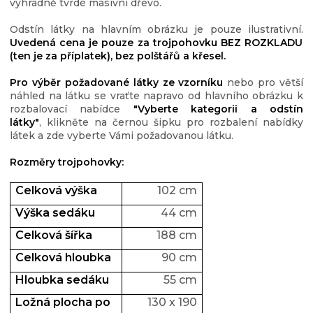
výhradně tvrdé masivní dřevo.
Odstín látky na hlavním obrázku je pouze ilustrativní.
Uvedená cena je pouze za trojpohovku BEZ ROZKLADU
(ten je za příplatek), bez polštářů a křesel.
Pro výběr požadované látky ze vzorníku
nebo pro větší
náhled na látku se vraťte napravo od hlavního obrázku k
rozbalovací nabídce
"Vyberte kategorii a odstín
látky"
, klikněte na černou šipku pro rozbalení nabídky
látek a zde vyberte Vámi požadovanou látku.
Rozměry trojpohovky:
Celková výšk
a
102 cm
Výška sedáku
44 cm
Celková šířka
188 cm
Celková hloubka
90 cm
Hloubka sedáku
55 cm
Ložná plocha po
130 x 190