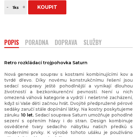
-
+
KOUPIT
POPIS
PORADNA
DOPRAVA
SLUŽBY
Retro rozkládací trojpohovka Saturn
Nová generace souprav s kostrami kombinujícími kov a
tvrdé dřevo. Díky novému konstrukčnímu řešení jsou
sedací soupravy ještě pohodlnější a vynikají dlouhou
životností a bezkonkurenční pevností. Není u nich
omezená váhová kategorie a vydrží i nešetrné zacházení,
když si Vaše děti začnou hrát. Dvojité předpružené pérové
sedáky zaručí stále dopínání látky. Na kostry poskytujeme
záruku
10 let.
Sedací souprava Saturn umožňuje pohodlné
sezení s opřením hlavy i do stran. Design kombinuje
osvědčené tvary sedacího nábytku našich předků s
moderními prvky. K výrobě tohoto ušáku je používáno