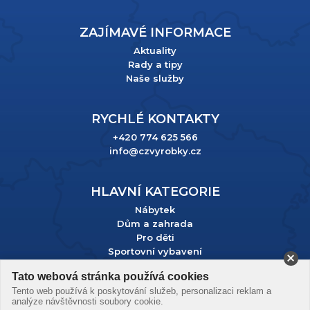
ZAJÍMAVÉ INFORMACE
Aktuality
Rady a tipy
Naše služby
RYCHLÉ KONTAKTY
+420 774 625 566
info@czvyrobky.cz
HLAVNÍ KATEGORIE
Nábytek
Dům a zahrada
Pro děti
Sportovní vybavení
Tato webová stránka používá cookies
Podle zákona o evidenci tržeb je prodávající povinen vystavit
Tento web používá k poskytování služeb, personalizaci reklam a
kupujícímu účtenku. Zároveň je povinen zaevidovat přijatou
analýze návštěvnosti soubory cookie.