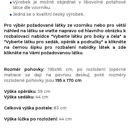
Výrobek je možné objednat v libovolné potahové
látce dle vzorníku.
Jedná se o kvalitní český výrobek.
Pro výběr požadované látky ze vzorníku nebo pro větší
náhled na látku se vraťte napravo od hlavního obrázku k
rozbalovací nabídce "Vyberte látku pro boky a čela" a
"Vyberte látku pro sedák, opěrák a područky" a klikněte
na černou šipku pro rozbalení nabídky látek a zde
klikněte na Vámi požadovanou látku.
Rozměr pohovky:
195x95 cm, po rozložení (opěrné
matrace se dají na pevnou desku), poté rozměry
rozložené pohovky jsou
195 x 170 cm
Výška opěráku:
39 cm
Výška sedáku:
44 cm
Celková výška postele:
83 cm
Výška lůžka po rozložení:
44 cm