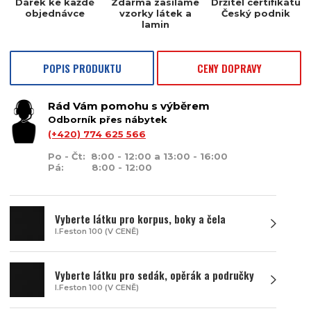
Dárek ke každé
Zdarma zasíláme
Držitel certifikátu
objednávce
vzorky látek a
Český podnik
lamin
POPIS PRODUKTU
CENY DOPRAVY
Rád Vám pomohu s výběrem
Odborník přes nábytek
(+420) 774 625 566
Po - Čt: 8:00 - 12:00 a 13:00 - 16:00
Pá: 8:00 - 12:00
Vyberte látku pro korpus, boky a čela
I.Feston 100 (V CENĚ)
Vyberte látku pro sedák, opěrák a područky
I.Feston 100 (V CENĚ)