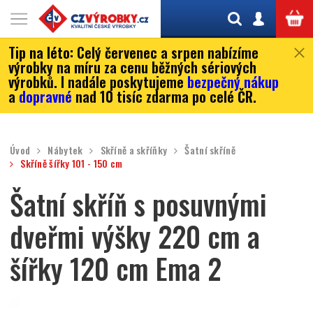
Tip na léto:
Celý červenec a srpen nabízíme
výrobky na míru za cenu běžných sériových
výrobků. I nadále poskytujeme
bezpečný nákup
a
dopravné
nad 10 tisíc zdarma po celé ČR.
Úvod
Nábytek
Skříně a skříňky
Šatní skříně
Skříně šířky 101 - 150 cm
Šatní skříň s posuvnými
dveřmi výšky 220 cm a
šířky 120 cm Ema 2