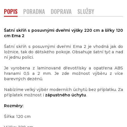
POPIS
PORADNA
DOPRAVA
SLUŽBY
Šatní skříň s posuvnými dveřmi výšky 220 cm a šířky 120
cm Ema 2
Šatní skříň s posuvnými dveřmi Ema 2 je vhodná jak do
ložnice, tak do dětského pokoje. Obsahuje šatní tyč a nad
ní jednu polici.
Je vyrobena z laminované dřevotřísky a opatřena ABS
hranami 0,5 a 2 mm. Je zde možnost výběru z více
barevných dezénů.
Nabízíme velký výběr moderních úchytů bez příplatku. Za
příplatek možnost i
zápustného úchytu
.
Rozměry:
Šířka: 120 cm