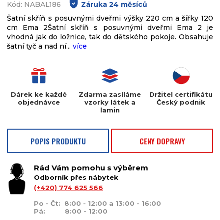
Kód: NABAL186
Záruka
24
měsíců
Šatní skříň s posuvnými dveřmi výšky 220 cm a šířky 120
cm Ema 2Šatní skříň s posuvnými dveřmi Ema 2 je
vhodná jak do ložnice, tak do dětského pokoje. Obsahuje
šatní tyč a nad ní...
více
Dárek ke každé
Zdarma zasíláme
Držitel certifikátu
objednávce
vzorky látek a
Český podnik
lamin
POPIS PRODUKTU
CENY DOPRAVY
Rád Vám pomohu s výběrem
Odborník přes nábytek
(+420) 774 625 566
Po - Čt: 8:00 - 12:00 a 13:00 - 16:00
Pá: 8:00 - 12:00