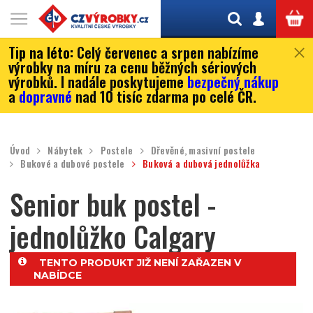
Tip na léto:
Celý červenec a srpen nabízíme
výrobky na míru za cenu běžných sériových
výrobků. I nadále poskytujeme
bezpečný nákup
a
dopravné
nad 10 tisíc zdarma po celé ČR.
Úvod
Nábytek
Postele
Dřevěné, masivní postele
Bukové a dubové postele
Buková a dubová jednolůžka
Senior buk postel -
jednolůžko Calgary
TENTO PRODUKT JIŽ NENÍ ZAŘAZEN V
NABÍDCE