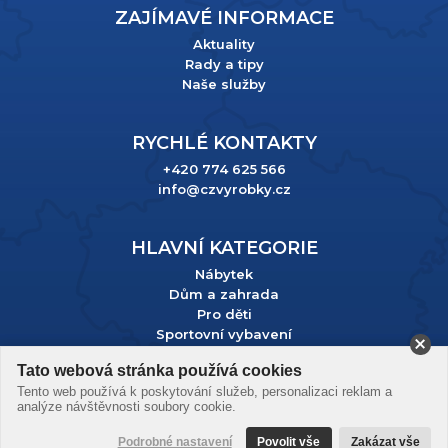
ZAJÍMAVÉ INFORMACE
Aktuality
Rady a tipy
Naše služby
RYCHLÉ KONTAKTY
+420 774 625 566
info@czvyrobky.cz
HLAVNÍ KATEGORIE
Nábytek
Dům a zahrada
Pro děti
Sportovní vybavení
Tato webová stránka používá cookies
Podle zákona o evidenci tržeb je prodávající povinen vystavit
Tento web používá k poskytování služeb, personalizaci reklam a
kupujícímu účtenku. Zároveň je povinen zaevidovat přijatou
analýze návštěvnosti soubory cookie.
tržbu u správce daně online; v případě technického výpadku
pak nejpozději do 48 hodin.
Podrobné nastavení
Povolit vše
Zakázat vše