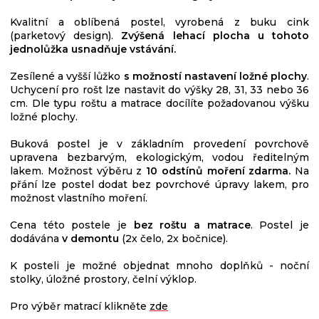
Kvalitní a oblíbená postel, vyrobená z buku cink
(parketový design).
Zvýšená lehací plocha u tohoto
jednolůžka usnadňuje vstávání.
Zesílené a vyšší lůžko
s možností nastavení ložné plochy
.
Uchycení pro rošt lze nastavit do výšky 28, 31, 33 nebo 36
cm. Dle typu roštu a matrace docílíte požadovanou výšku
ložné plochy.
Buková postel je v základním provedení povrchově
upravena bezbarvým, ekologickým, vodou ředitelným
lakem. Možnost výběru z
10 odstínů moření zdarma.
Na
přání lze postel dodat bez povrchové úpravy lakem, pro
možnost vlastního moření.
Cena této postele je
bez roštu a matrace
. Postel je
dodávána
v demontu
(2x čelo, 2x bočnice).
K posteli je možné objednat mnoho doplňků - noční
stolky, úložné prostory, čelní výklop.
Pro výběr matrací klikněte
zde