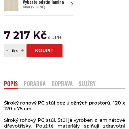
Vyberte odstín lamina
Akát (V CENĚ)
7 217 Kč
-
+
KOUPIT
POPIS
PORADNA
DOPRAVA
SLUŽBY
Široký rohový PC stůl bez úložných prostorů, 120 x
120 x 75 cm
Široký rohový PC stůl. Stůl je vyroben z laminátové
dřevotřísky. Použité materiály splňují zdravotní