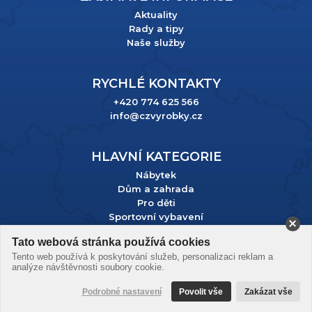
Aktuality
Rady a tipy
Naše služby
RYCHLÉ KONTAKTY
+420 774 625 566
info@czvyrobky.cz
HLAVNÍ KATEGORIE
Nábytek
Dům a zahrada
Pro děti
Sportovní vybavení
Tato webová stránka používá cookies
Podle zákona o evidenci tržeb je prodávající povinen vystavit
Tento web používá k poskytování služeb, personalizaci reklam a
kupujícímu účtenku. Zároveň je povinen zaevidovat přijatou
analýze návštěvnosti soubory cookie.
tržbu u správce daně online; v případě technického výpadku
pak nejpozději do 48 hodin.
Podrobné nastavení
Povolit vše
Zakázat vše