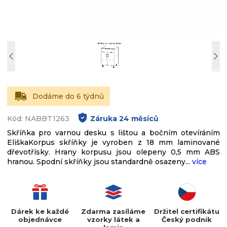
Dodáme do 6 týdnů
Kód: NABBT1263
Záruka
24
měsíců
Skříňka pro varnou desku s lištou a bočním otevíráním
EliškaKorpus skříňky je vyroben z 18 mm laminované
dřevotřísky. Hrany korpusu jsou olepeny 0,5 mm ABS
hranou. Spodní skříňky jsou standardně osazeny...
více
Dárek ke každé
Zdarma zasíláme
Držitel certifikátu
objednávce
vzorky látek a
Český podnik