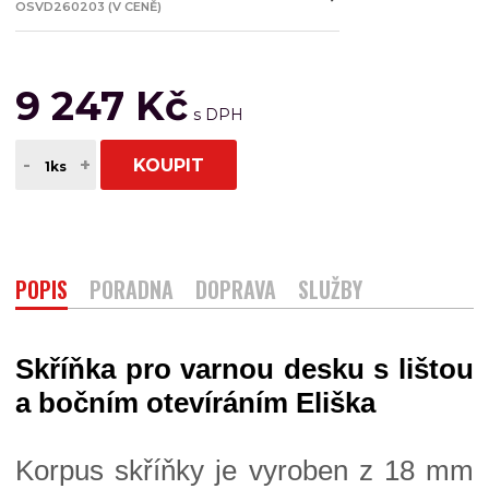
OSVD260203 (V CENĚ)
9 247 Kč
-
+
KOUPIT
POPIS
PORADNA
DOPRAVA
SLUŽBY
Skříňka pro varnou desku s lištou
a bočním otevíráním Eliška
Korpus skříňky je vyroben z 18 mm