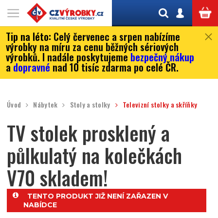
Tip na léto:
Celý červenec a srpen nabízíme
výrobky na míru za cenu běžných sériových
výrobků. I nadále poskytujeme
bezpečný nákup
a
dopravné
nad 10 tisíc zdarma po celé ČR.
Úvod
Nábytek
Stoly a stolky
Televizní stolky a skříňky
TV stolek prosklený a
půlkulatý na kolečkách
V70 skladem!
TENTO PRODUKT JIŽ NENÍ ZAŘAZEN V
NABÍDCE