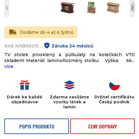
Dodáme do 4 až 6 týdnů
Kód: NABAS015
Záruka
24
měsíců
TV stolek prosklený a půlkulatý na kolečkách V70
skladem! Materiál: laminoRozměry stolku: Výška: 66...
více
Dárek ke každé
Zdarma zasíláme
Držitel certifikátu
objednávce
vzorky látek a
Český podnik
lamin
POPIS PRODUKTU
CENY DOPRAVY