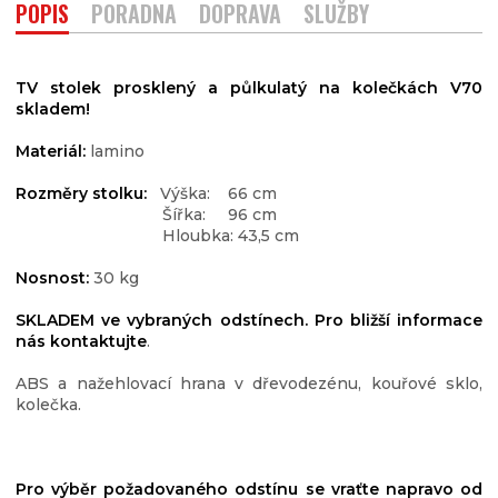
POPIS
PORADNA
DOPRAVA
SLUŽBY
TV stolek prosklený a půlkulatý na kolečkách V70
skladem!
Materiál:
lamino
Rozměry stolku:
Výška: 66 cm
Šířka: 96 cm
Hloubka: 43,5 cm
Nosnost:
30 kg
SKLADEM ve vybraných odstínech.
Pro bližší informace
nás kontaktujte
.
ABS a nažehlovací hrana v dřevodezénu, kouřové sklo,
kolečka.
Pro výběr požadovaného odstínu se vraťte napravo od