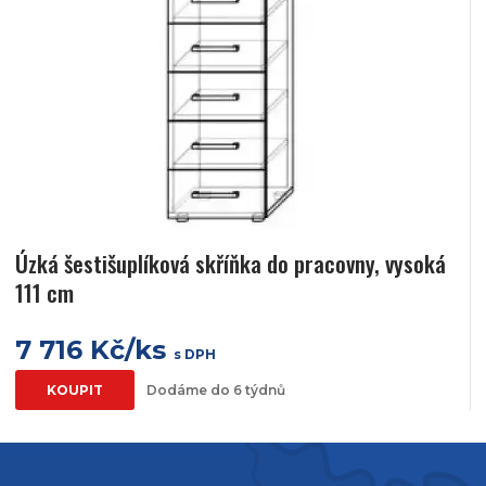
Úzká šestišuplíková skříňka do pracovny, vysoká
111 cm
7 716 Kč/ks
s DPH
KOUPIT
Dodáme do 6 týdnů