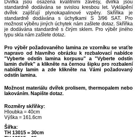
Dvířka jsou osazena kvalitními závěsy, dvířka jsou
standardně dodávána se svislou kresbou let. Vyklápění
dvířek zajišťují plynokapalinové vzpěry. Skříňka je
standardně dodávána s úchytkami S 3/96 SAT. Pro
možnost výběru jiných úchytek nám zašlete dotaz. Skříňka
je dodávána standardně s čirým sklem. Pro výběr jiného
typu skla nám zašlete dotaz.
Pro výběr požadovaného lamina ze vzorníku se vraťte
napravo od hlavního obrázku k rozbalovací nabídce
"Vyberte odstín lamina korpusu" a
"Vyberte odstín
lamin dvířek"
a klikněte na černou šipku pro rozbalení
nabídky lamin a zde klikněte na Vámi požadovaný
odstín lamina.
Možnost materiálu dvířek prolisem, thermopalem nebo
lakováním. Napište dotaz.
Rozměry skříňky:
Hloubka = 40cm
Výška = 161.6cm
Šířka:
TH 13015 = 30cm