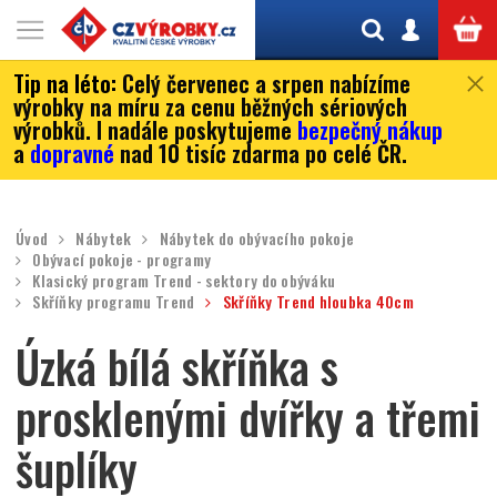
Tip na léto:
Celý červenec a srpen nabízíme
výrobky na míru za cenu běžných sériových
výrobků. I nadále poskytujeme
bezpečný nákup
a
dopravné
nad 10 tisíc zdarma po celé ČR.
Úvod
Nábytek
Nábytek do obývacího pokoje
Obývací pokoje - programy
Klasický program Trend - sektory do obýváku
Skříňky programu Trend
Skříňky Trend hloubka 40cm
Úzká bílá skříňka s
prosklenými dvířky a třemi
šuplíky