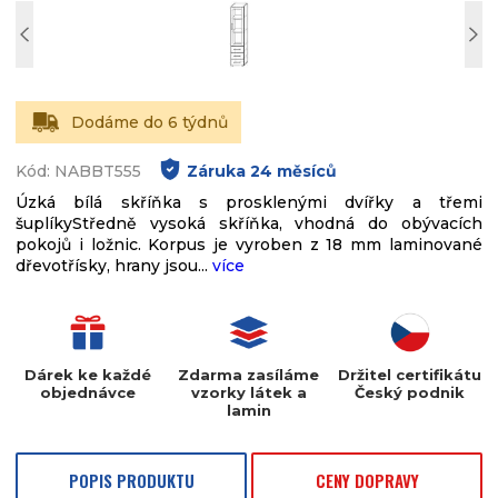
Dodáme do 6 týdnů
Kód: NABBT555
Záruka
24
měsíců
Úzká bílá skříňka s prosklenými dvířky a třemi
šuplíkyStředně vysoká skříňka, vhodná do obývacích
pokojů i ložnic. Korpus je vyroben z 18 mm laminované
dřevotřísky, hrany jsou...
více
Dárek ke každé
Zdarma zasíláme
Držitel certifikátu
objednávce
vzorky látek a
Český podnik
lamin
POPIS PRODUKTU
CENY DOPRAVY