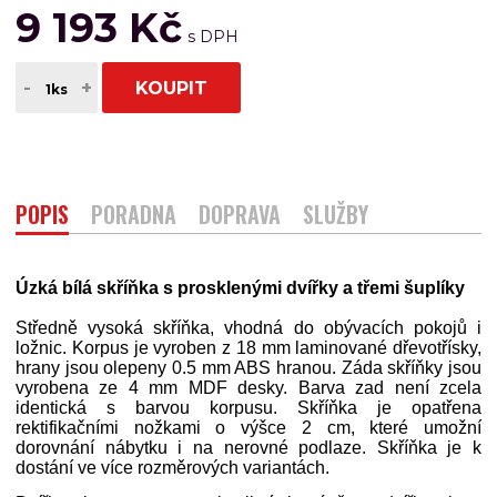
9 193 Kč
-
+
KOUPIT
POPIS
PORADNA
DOPRAVA
SLUŽBY
Úzká bílá skříňka s prosklenými dvířky a třemi šuplíky
Středně vysoká skříňka, vhodná do obývacích pokojů i
ložnic. Korpus je vyroben z 18 mm laminované dřevotřísky,
hrany jsou olepeny 0.5 mm ABS hranou. Záda skříňky jsou
vyrobena ze 4 mm MDF desky. Barva zad není zcela
identická s barvou korpusu. Skříňka je opatřena
rektifikačními nožkami o výšce 2 cm, které umožní
dorovnání nábytku i na nerovné podlaze. Skříňka je k
dostání ve více rozměrových variantách.