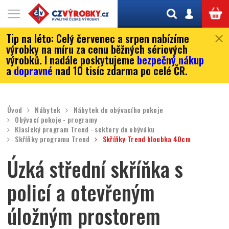
Tip na léto:
Celý červenec a srpen nabízíme
výrobky na míru za cenu běžných sériových
výrobků. I nadále poskytujeme
bezpečný nákup
a
dopravné
nad 10 tisíc zdarma po celé ČR.
Úvod
Nábytek
Nábytek do obývacího pokoje
Obývací pokoje - programy
Klasický program Trend - sektory do obýváku
Skříňky programu Trend
Skříňky Trend hloubka 40cm
Úzká střední skříňka s
policí a otevřeným
úložným prostorem