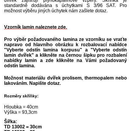
dvířek zajišťují plynokapalinové vzpěry. Skříňka je
standardně dodávána s úchytkami S 3/96 SAT. Pro
možnost výběru jiných úchytek nám zašlete dotaz.
Vzorník lamin naleznete zde.
Pro výběr požadovaného lamina ze vzorníku se vraťte
napravo od hlavního obrázku k rozbalovací nabídce
"Vyberte odstín lamina korpusu" a
"Vyberte odstín
lamin dvířek"
a klikněte na černou šipku pro rozbalení
nabídky lamin a zde klikněte na Vámi požadovaný
odstín lamina.
Možnost materiálu dvířek prolisem, thermopalem nebo
lakováním. Napište dotaz.
Rozměry skříňky:
Hloubka = 40cm
Výška = 93,3cm
Šířka:
TD 13002 = 30cm