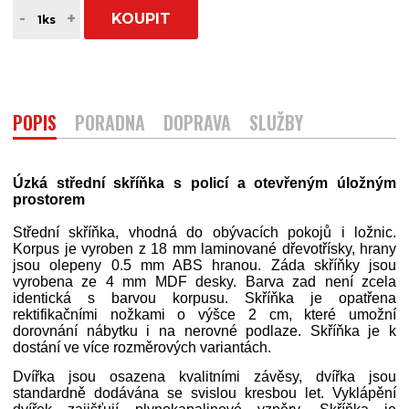
-
+
KOUPIT
POPIS
PORADNA
DOPRAVA
SLUŽBY
Úzká střední skříňka s policí a otevřeným úložným
prostorem
Střední skříňka, vhodná do obývacích pokojů i ložnic.
Korpus je vyroben z 18 mm laminované dřevotřísky, hrany
jsou olepeny 0.5 mm ABS hranou. Záda skříňky jsou
vyrobena ze 4 mm MDF desky. Barva zad není zcela
identická s barvou korpusu. Skříňka je opatřena
rektifikačními nožkami o výšce 2 cm, které umožní
dorovnání nábytku i na nerovné podlaze. Skříňka je k
dostání ve více rozměrových variantách.
Dvířka jsou osazena kvalitními závěsy, dvířka jsou
standardně dodávána se svislou kresbou let. Vyklápění