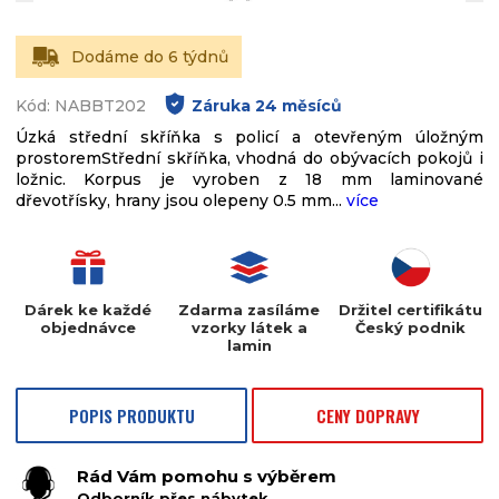
Dodáme do 6 týdnů
Kód: NABBT202
Záruka
24
měsíců
Úzká střední skříňka s policí a otevřeným úložným
prostoremStřední skříňka, vhodná do obývacích pokojů i
ložnic. Korpus je vyroben z 18 mm laminované
dřevotřísky, hrany jsou olepeny 0.5 mm...
více
Dárek ke každé
Zdarma zasíláme
Držitel certifikátu
objednávce
vzorky látek a
Český podnik
lamin
POPIS PRODUKTU
CENY DOPRAVY
Rád Vám pomohu s výběrem
Odborník přes nábytek