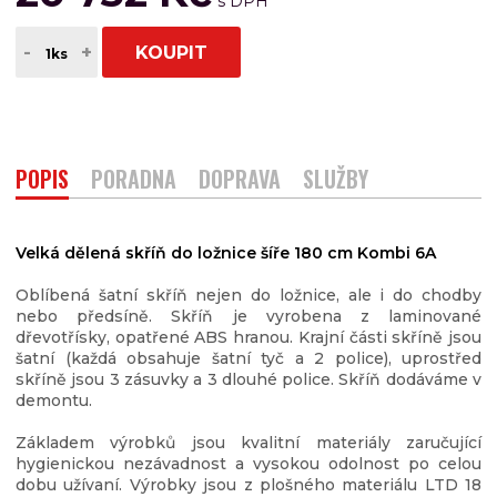
-
+
KOUPIT
POPIS
PORADNA
DOPRAVA
SLUŽBY
Velká dělená skříň do ložnice šíře 180 cm Kombi 6A
Oblíbená šatní skříň nejen do ložnice, ale i do chodby
nebo předsíně. Skříň je vyrobena z laminované
dřevotřísky, opatřené ABS hranou. Krajní části skříně jsou
šatní (každá obsahuje šatní tyč a 2 police), uprostřed
skříně jsou 3 zásuvky a 3 dlouhé police. Skříň dodáváme v
demontu.
Základem výrobků jsou kvalitní materiály zaručující
hygienickou nezávadnost a vysokou odolnost po celou
dobu užívaní. Výrobky jsou z plošného materiálu LTD 18