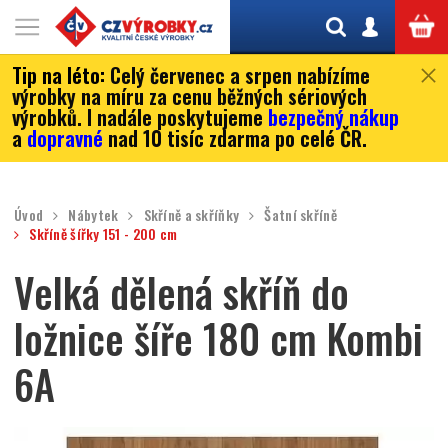
Tip na léto:
Celý červenec a srpen nabízíme
výrobky na míru za cenu běžných sériových
výrobků. I nadále poskytujeme
bezpečný nákup
a
dopravné
nad 10 tisíc zdarma po celé ČR.
Úvod
Nábytek
Skříně a skříňky
Šatní skříně
Skříně šířky 151 - 200 cm
Velká dělená skříň do
ložnice šíře 180 cm Kombi
6A