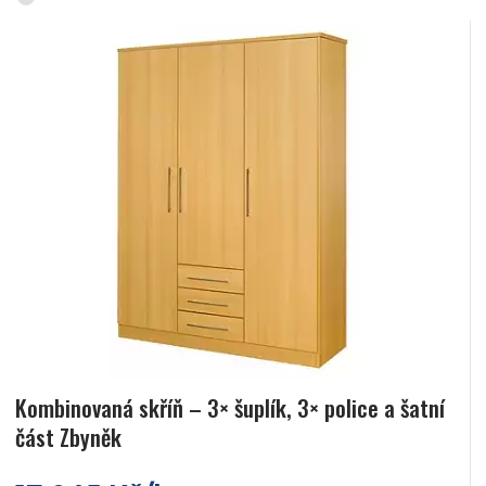
Kombinovaná skříň – 3× šuplík, 3× police a šatní
část Zbyněk