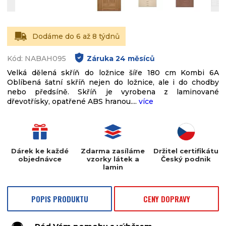
Dodáme do 6 až 8 týdnů
Kód: NABAH095
Záruka
24
měsíců
Velká dělená skříň do ložnice šíře 180 cm Kombi 6A
Oblíbená šatní skříň nejen do ložnice, ale i do chodby
nebo předsíně. Skříň je vyrobena z laminované
dřevotřísky, opatřené ABS hranou....
více
Dárek ke každé
Zdarma zasíláme
Držitel certifikátu
objednávce
vzorky látek a
Český podnik
lamin
POPIS PRODUKTU
CENY DOPRAVY