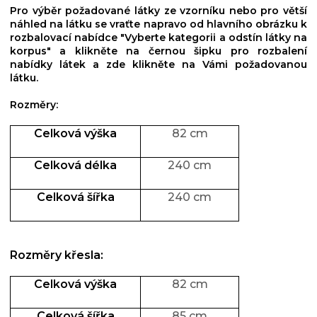
Pro výběr požadované látky ze vzorníku nebo pro větší
náhled na látku se vraťte napravo od hlavního obrázku k
rozbalovací nabídce "Vyberte kategorii a odstín látky na
korpus"
a
klikněte na černou šipku pro rozbalení
nabídky látek a zde klikněte na Vámi požadovanou
látku.
Rozměry:
Celková výšk
a
82 cm
Celková délka
240 cm
Celková šířka
240 cm
Rozměry křesla
:
Celková výš
k
a
82 cm
Celková šířka
85 cm