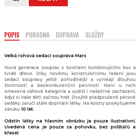
POPIS
PORADNA
DOPRAVA
SLUŽBY
Velká rohová sedací souprava Mars
Nová generace souprav s kostrami kombinujícími kov a
tvrdé dřevo. Díky novému konstrukčnímu řešení jsou
sedací soupravy ještě pohodlnější a vynikají dlouhou
životností a bezkonkurenční pevností. Není u nich
omezená váhová kategorie a vydrží i nešetrné zacházení,
když si Vaše děti začnou hrát. Dvojité předpružené pérové
sedáky zaručí stále dopínání látky. Na kostry poskytujeme
záruku
10 let.
Odstín látky na hlavním obrázku je pouze ilustrativní.
Uvedená cena je pouze za pohovku, bez polštářů a
křesel.