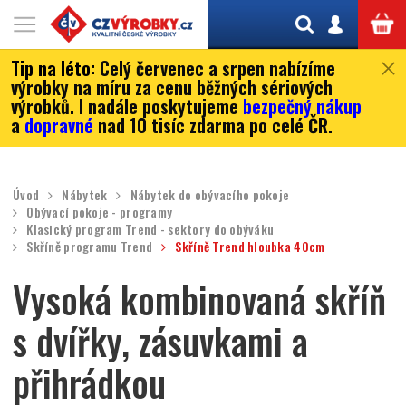
Tip na léto:
Celý červenec a srpen nabízíme
výrobky na míru za cenu běžných sériových
výrobků. I nadále poskytujeme
bezpečný nákup
a
dopravné
nad 10 tisíc zdarma po celé ČR.
Úvod
Nábytek
Nábytek do obývacího pokoje
Obývací pokoje - programy
Klasický program Trend - sektory do obýváku
Skříně programu Trend
Skříně Trend hloubka 40cm
Vysoká kombinovaná skříň
s dvířky, zásuvkami a
přihrádkou