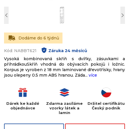
Dodáme do 6 týdnů
Kód: NABBT621
Záruka
24
měsíců
Vysoká kombinovaná skříň s dvířky, zásuvkami a
přihrádkouSkříň vhodná do obývacích pokojů i ložnic.
Korpus je vyroben z 18 mm laminované dřevotřísky, hrany
jsou olepeny 0.5 mm ABS hranou. Záda...
více
Dárek ke každé
Zdarma zasíláme
Držitel certifikátu
objednávce
vzorky látek a
Český podnik
lamin