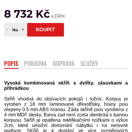
8 732 Kč
-
+
KOUPIT
POPIS
PORADNA
DOPRAVA
SLUŽBY
Vysoká kombinovaná skříň s dvířky, zásuvkami a
přihrádkou
Skříň vhodná do obývacích pokojů i ložnic. Korpus je
vyroben z 18 mm laminované dřevotřísky, hrany jsou
olepeny 0.5 mm ABS hranou. Záda skříně jsou vyrobena z
4 mm MDF desky. Barva zad není zcela identická s barvou
korpusu. Skříň je opatřena rektifikačními nožkami o výšce
2cm, které umožní dorovnání nábytku i na nerovné
podlaze. SKříň je k dostání ve více rozměrových