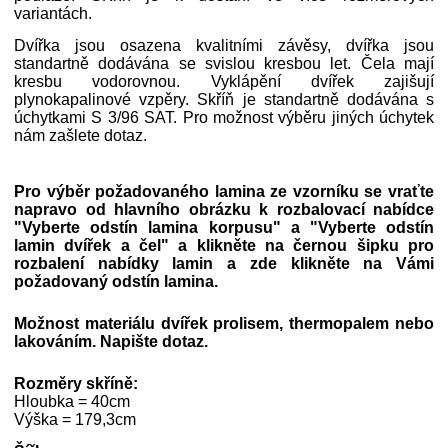
variantách.
Dvířka jsou osazena kvalitními závěsy, dvířka jsou
standartně dodávána se svislou kresbou let. Čela mají
kresbu vodorovnou. Vyklápění dvířek zajišují
plynokapalinové vzpěry. Skříň je standartně dodávána s
úchytkami S 3/96 SAT. Pro možnost výběru jiných úchytek
nám zašlete dotaz.
Pro výběr požadovaného lamina ze vzorníku se vraťte
napravo od hlavního obrázku k rozbalovací nabídce
"Vyberte odstín lamina korpusu" a
"Vyberte odstín
lamin dvířek a čel"
a klikněte na černou šipku pro
rozbalení nabídky lamin a zde klikněte na Vámi
požadovaný odstín lamina.
Možnost materiálu dvířek prolisem, thermopalem nebo
lakováním. Napište dotaz.
Rozměry skříně:
Hloubka = 40cm
Výška = 179,3cm