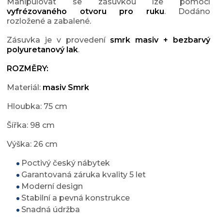
Manipulovat se zásuvkou lze pomocí
vyfrézovaného otvoru pro ruku
.
Dodáno
rozložené a zabalené.
Zásuvka je v provedení
smrk masiv + bezbarvý
polyuretanový lak
.
ROZMĚRY:
Materiál:
masiv Smrk
Hloubka: 75 cm
Šířka: 98 cm
Výška: 26 cm
Poctivý český nábytek
Garantovaná záruka kvality 5 let
Moderní design
Stabilní a pevná konstrukce
Snadná údržba