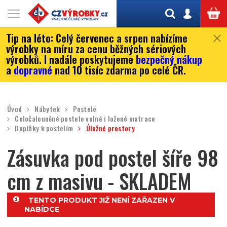
Tip na léto:
Celý červenec a srpen nabízíme
výrobky na míru za cenu běžných sériových
výrobků. I nadále poskytujeme
bezpečný nákup
a
dopravné
nad 10 tisíc zdarma po celé ČR.
Úvod
Nábytek
Postele
Celočalouněné postele volné i ložené matrace
Doplňky k postelím
Úložné prostory
Zásuvka pod postel šíře 98
cm z masivu - SKLADEM
TENTO PRODUKT JIŽ NENÍ ZAŘAZEN V
NABÍDCE