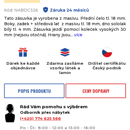
Kód: NABDC326
Záruka
24
měsíců
Tato zásuvka je vyrobena z masivu. Přední čelo tl. 18 mm.
Boky, zadek + středová lať z masivu tl. 18 mm, dno sololak
bílý tl. 4 mm. Zásuvka jezdí pomocí koleček vysokých 30
mm (nejsou otočná). Hrany jsou...
více
Dárek ke každé
Zdarma zasíláme
Držitel certifikátu
objednávce
vzorky látek a
Český podnik
lamin
POPIS PRODUKTU
CENY DOPRAVY
Rád Vám pomohu s výběrem
Odborník přes nábytek
(+420) 774 625 566
Po - Čt: 8:00 - 12:00 a 13:00 - 16:00