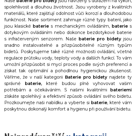
Naše
baterie pro bidety
jsou navrženy s důrazem na výkon,
spolehlivost a dlouhou životnost. Jsou vyrobeny z kvalitních
materiálů, které zajišťují odolnost vůči korozí a dlouhodobou
funkčnost. Naše sortiment zahrnuje různé typy baterií, jako
jsou klasické
baterie
s mechanickým ovládáním,
baterie
s
dotykovým ovládáním nebo dokonce bezdotykové baterie
s infračerveným senzorem. Naše
baterie pro bidety
jsou
snadno instalovatelné a přizpůsobitelné různým typům
bidetů. Poskytujeme také různé možnosti ovládání, včetně
regulace průtoku vody, teploty vody a dalších funkcí. To vám
umožní přizpůsobit si mycí proces podle svých preferencí a
získat tak optimální a pohodlnou hygienickou zkušenost.
Věříme, že v naší kategorii
Baterie pro bidety
najdete ty
správné
baterie,
které budou plně vyhovovat vašim
potřebám a očekáváním. S našimi kvalitními
bateriemi
získáte spolehlivý a efektivní způsob ovládání svého bidetu.
Prozkoumejte naši nabídku a vyberte si
baterie
, které vám
poskytnou dokonalý komfort a hygienu při používání bidetu.