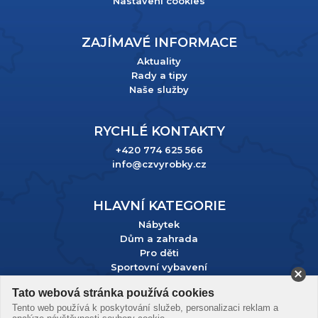
Nastavení cookies
ZAJÍMAVÉ INFORMACE
Aktuality
Rady a tipy
Naše služby
RYCHLÉ KONTAKTY
+420 774 625 566
info@czvyrobky.cz
HLAVNÍ KATEGORIE
Nábytek
Dům a zahrada
Pro děti
Sportovní vybavení
Tato webová stránka používá cookies
Podle zákona o evidenci tržeb je prodávající povinen vystavit
Tento web používá k poskytování služeb, personalizaci reklam a