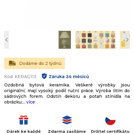
Dodáme do 2 týdnů
Kód: KERAG113
Záruka
24
měsíců
Ozdobná bytová keramika. Veškeré výrobky jsou
originální, mají vysoký podíl ruční práce. Výroba litím do
sádrových forem. Odstín dekoru a potah stínidla na
obrázku:...
více
Dárek ke každé
Zdarma zasíláme
Držitel certifikátu