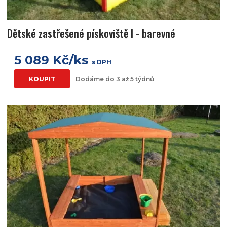
Dětské zastřešené pískoviště I - barevné
5 089 Kč/ks
s DPH
KOUPIT
Dodáme do 3 až 5 týdnů