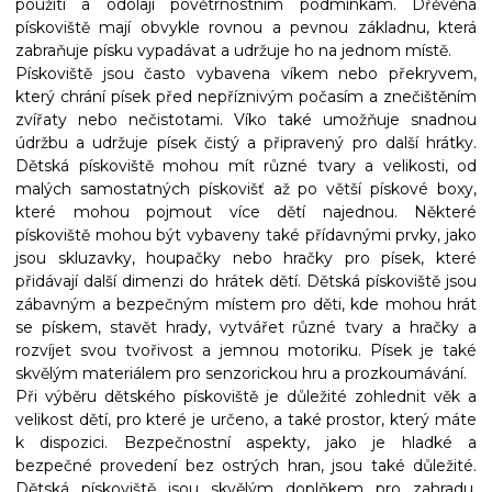
použití a odolají povětrnostním podmínkám. Dřěvěná
pískoviště mají obvykle rovnou a pevnou základnu, která
zabraňuje písku vypadávat a udržuje ho na jednom místě.
Pískoviště jsou často vybavena víkem nebo překryvem,
který chrání písek před nepříznivým počasím a znečištěním
zvířaty nebo nečistotami. Víko také umožňuje snadnou
údržbu a udržuje písek čistý a připravený pro další hrátky.
Dětská pískoviště mohou mít různé tvary a velikosti, od
malých samostatných pískovišť až po větší pískové boxy,
které mohou pojmout více dětí najednou. Některé
pískoviště mohou být vybaveny také přídavnými prvky, jako
jsou skluzavky, houpačky nebo hračky pro písek, které
přidávají další dimenzi do hrátek dětí. Dětská pískoviště jsou
zábavným a bezpečným místem pro děti, kde mohou hrát
se pískem, stavět hrady, vytvářet různé tvary a hračky a
rozvíjet svou tvořivost a jemnou motoriku. Písek je také
skvělým materiálem pro senzorickou hru a prozkoumávání.
Při výběru dětského pískoviště je důležité zohlednit věk a
velikost dětí, pro které je určeno, a také prostor, který máte
k dispozici. Bezpečnostní aspekty, jako je hladké a
bezpečné provedení bez ostrých hran, jsou také důležité.
Dětská pískoviště jsou skvělým doplňkem pro zahradu,