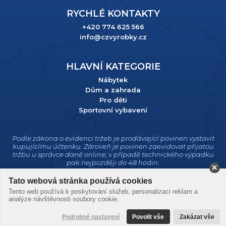
RYCHLÉ KONTAKTY
+420 774 625 566
info@czvyrobky.cz
HLAVNÍ KATEGORIE
Nábytek
Dům a zahrada
Pro děti
Sportovní vybavení
Podle zákona o evidenci tržeb je prodávající povinen vystavit
kupujícímu účtenku. Zároveň je povinen zaevidovat přijatou
tržbu u správce daně online; v případě technického výpadku
pak nejpozději do 48 hodin.
Tato webová stránka používá cookies
Tento web používá k poskytování služeb, personalizaci reklam a
analýze návštěvnosti soubory cookie.
Podrobné nastavení
Povolit vše
Zakázat vše