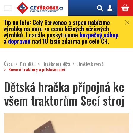
Tip na léto:
Celý červenec a srpen nabízíme
výrobky na míru za cenu běžných sériových
výrobků. I nadále poskytujeme
bezpečný nákup
a
dopravné
nad 10 tisíc zdarma po celé ČR.
Úvod
Pro děti
Hračky pro děti
Hračky kovové
Kovové traktory a příslušenství
Dětská hračka přípojná ke
všem traktorům Secí stroj