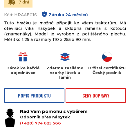
7 dní
Kód: HRAAE016
Záruka
24
měsíců
Tuto hračku je možné připojit ke všem traktorům. Má
otevírací víka násypek a sklopná ramena s kotouči
(znamenáky). Model je vyroben z potištěného plechu.
Měřítko 1:25 a rozměry 110 x 255 x 90 mm.
Dárek ke každé
Zdarma zasíláme
Držitel certifikátu
objednávce
vzorky látek a
Český podnik
lamin
POPIS PRODUKTU
CENY DOPRAVY
Rád Vám pomohu s výběrem
Odborník přes nábytek
(+420) 774 625 566