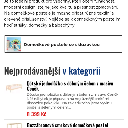
Je to ideální produkt pro všechny, kteří ocení funkčnost,
moderní
design
, stejně jako kvalitu a přesnost zpracování.
Na domečkové postele je možno přidat různé textilní a
dřevěné příslušenství. Nejlépe se k domečkovým postelím
hodí stříšky, domečky a baldachýny.
Domečkové postele se skluzavkou
Nejprodávanější
v kategorii
Dětské jednolůžko s děleným čelem z masivu
Čeněk
Dětské jednolůžko s děleným čelem z masivu Čeněk
Náš nábytek je připraven na nejrůznější prekérní
dispozice pokojíčku. Na základě toho jsme vyvinuli
postel s děleným čelem...
8 399 Kč
Bezzábranová smrková domečková postel