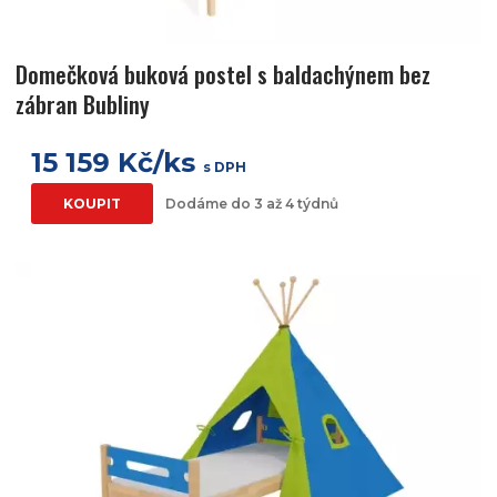
Domečková buková postel s baldachýnem bez
zábran Bubliny
15 159 Kč/ks
s DPH
KOUPIT
Dodáme do 3 až 4 týdnů