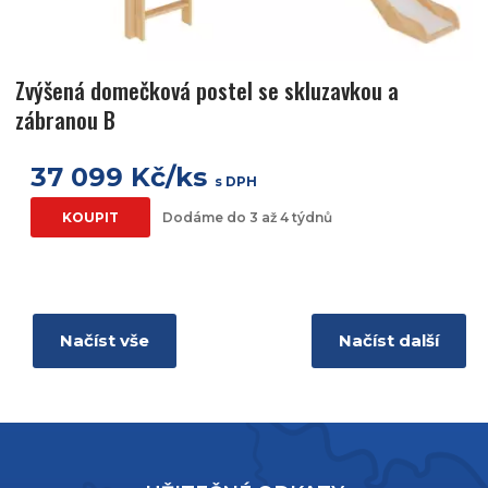
Zvýšená domečková postel se skluzavkou a
zábranou B
37 099 Kč/ks
s DPH
KOUPIT
Dodáme do 3 až 4 týdnů
Načíst vše
Načíst další