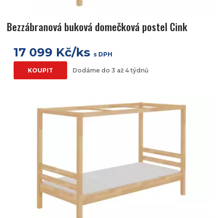
Bezzábranová buková domečková postel Cink
17 099 Kč/ks
s DPH
KOUPIT
Dodáme do 3 až 4 týdnů