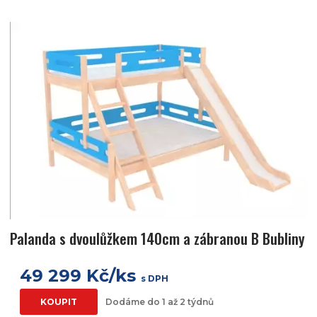
Palanda s dvoulůžkem 140cm a zábranou B Bubliny
49 299 Kč/ks
s DPH
KOUPIT
Dodáme do 1 až 2 týdnů