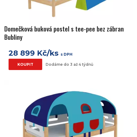
Domečková buková postel s tee-pee bez zábran
Bubliny
28 899 Kč/ks
s DPH
KOUPIT
Dodáme do 3 až 4 týdnů