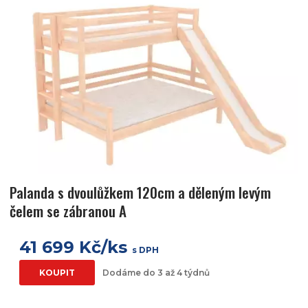
Palanda s dvoulůžkem 120cm a děleným levým
čelem se zábranou A
41 699 Kč/ks
s DPH
KOUPIT
Dodáme do 3 až 4 týdnů