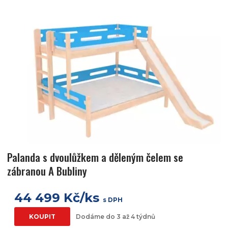
Palanda s dvoulůžkem a děleným čelem se
zábranou A Bubliny
44 499 Kč/ks
s DPH
KOUPIT
Dodáme do 3 až 4 týdnů