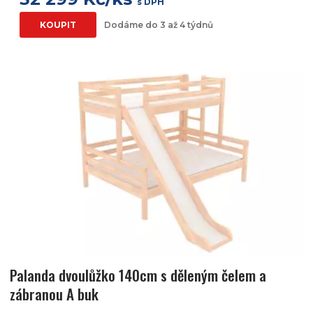
s DPH
KOUPIT
Dodáme do 3 až 4 týdnů
Palanda dvoulůžko 140cm s děleným čelem a
zábranou A buk