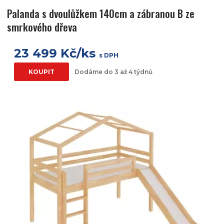
Palanda s dvoulůžkem 140cm a zábranou B ze
smrkového dřeva
23 499 Kč/ks
s DPH
KOUPIT
Dodáme do 3 až 4 týdnů