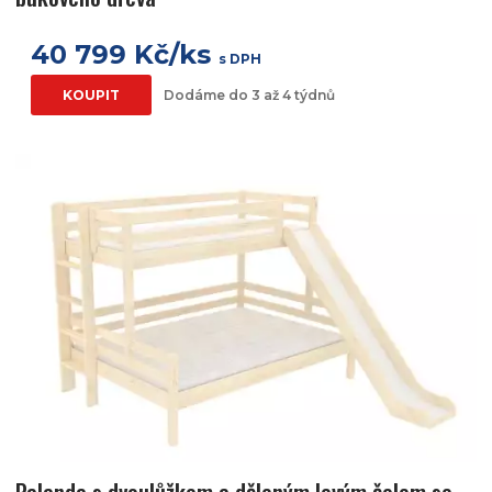
40 799 Kč/ks
s DPH
KOUPIT
Dodáme do 3 až 4 týdnů
Palanda s dvoulůžkem a děleným levým čelem se