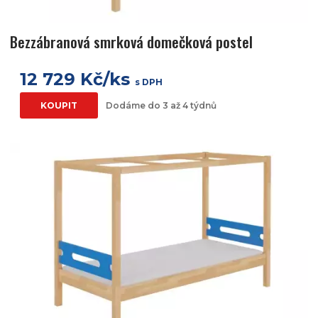
Bezzábranová smrková domečková postel
12 729 Kč/ks
s DPH
KOUPIT
Dodáme do 3 až 4 týdnů