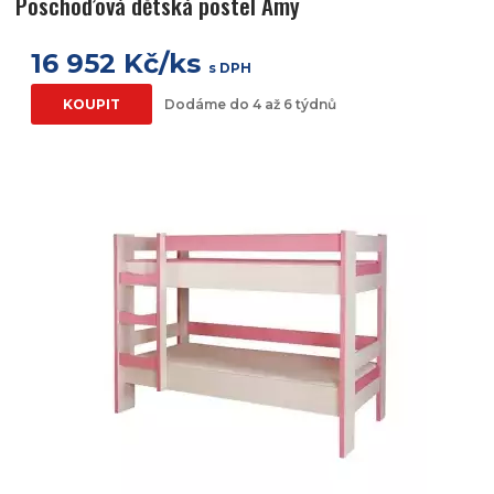
Poschoďová dětská postel Amy
16 952 Kč/ks
s DPH
KOUPIT
Dodáme do 4 až 6 týdnů