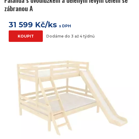
zábranou A
31 599 Kč/ks
s DPH
KOUPIT
Dodáme do 3 až 4 týdnů