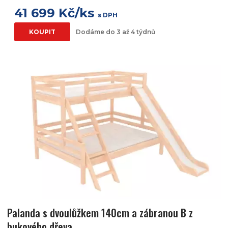
41 699 Kč/ks
s DPH
KOUPIT
Dodáme do 3 až 4 týdnů
Palanda s dvoulůžkem 140cm a zábranou B z
bukového dřeva