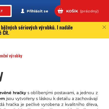
Přihlásit se
KOŠÍK
(prázdný)
AT
 běžných sériových výrobků. I nadále
é ČR.
enční výrobky
y
evěné hračky
s oblíbenými postavami, a jednou z
kem
jsou vytvořeny s láskou k detailu a zachovávají
á hračka je pečlivě vyrobena z kvalitního dřeva,