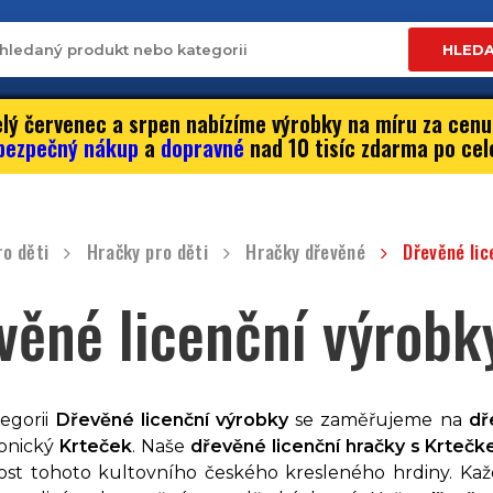
HLED
lý červenec a srpen nabízíme výrobky na míru za cenu
bezpečný nákup
a
dopravné
nad 10 tisíc zdarma po cel
ro děti
Hračky pro děti
Hračky dřevěné
Dřevěné lic
věné licenční výrobk
tegorii
Dřevěné licenční výrobky
se zaměřujeme na
dř
ikonický
Krteček
. Naše
dřevěné licenční hračky s Krteč
ost tohoto kultovního českého kresleného hrdiny. Každ