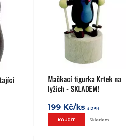
Mačkací figurka Krtek na
ající
lyžích - SKLADEM!
199 Kč/ks
s DPH
KOUPIT
Skladem