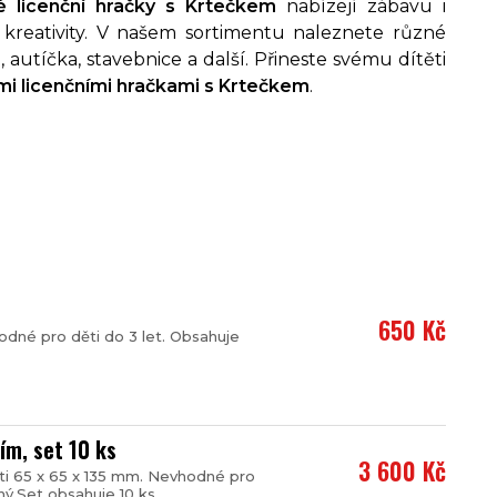
é licenční hračky s Krtečkem
nabízejí zábavu i
a kreativity. V našem sortimentu naleznete různé
, autíčka, stavebnice a další. Přineste svému dítěti
i licenčními hračkami s Krtečkem
.
650 Kč
dné pro děti do 3 let. Obsahuje
ím, set 10 ks
3 600 Kč
ti 65 x 65 x 135 mm. Nevhodné pro
ý.Set obsahuje 10 ks...