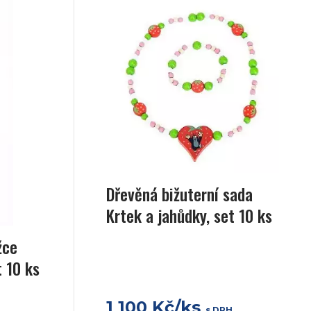
Dřevěná bižuterní sada
Krtek a jahůdky, set 10 ks
žce
t 10 ks
1 100 Kč/ks
s DPH