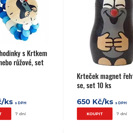
hodinky s Krtkem
nebo růžové, set
Krteček magnet řeht
se, set 10 ks
č/ks
650 Kč/ks
s DPH
s DPH
T
7 dní
KOUPIT
7 dní