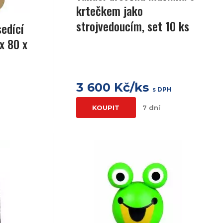
krtečkem jako
strojvedoucím, set 10 ks
edící
 x 80 x
3 600 Kč/ks
H
s DPH
KOUPIT
7 dní