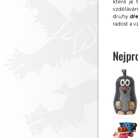
které je 
vzděláván
druhy
dř
radost a 
Nejpr