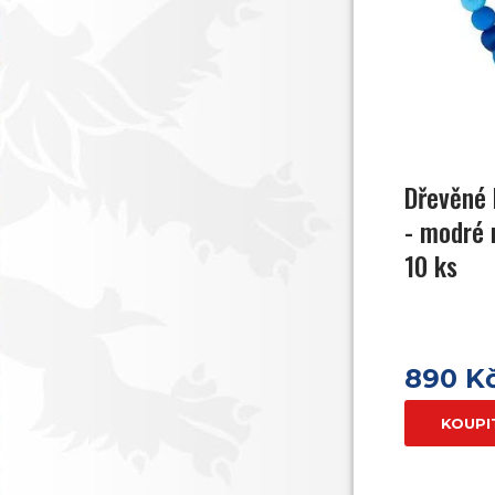
Dřevěné 
- modré 
10 ks
890 K
KOUPI