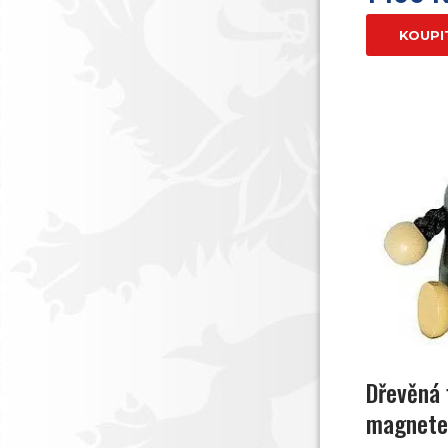
KOUPI
Dřevěná 
magnetem