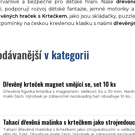
trvanlivé a bezpečné pro dětské hraní. Naše
dřevěn
í, podporují rozvoj dětské fantazie, jemné motoriky 
evěných hraček s Krtečkem
, jako jsou skládačky, puzzle
vzpomínky na českou kreslenou klasiku s našimi
dřevěným
odávanější
v kategorii
Dřevěný krteček magnet smějící se, set 10 ks
Dřevěná figurka krtečka s magnetem. Velikost 54 x 30 mm. Nevho
malé části. Výrobek je zdravotně nezávadný.Set obsahuje 10 ks...
Tahací dřevěná mašinka s krtečkem jako strojvedouc
Tahací dřevěná mašinka s krtečkem jako strojvedoucím o velikos
děti do 3 let. Obsahuje malé části. Výrobek je zdravotně nezávadn