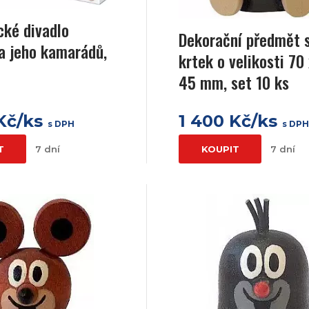
ké divadlo
Dekorační předmět s
a jeho kamarádů,
krtek o velikosti 70
45 mm, set 10 ks
 Kč/ks
1 400 Kč/ks
s DPH
s DP
T
7 dní
KOUPIT
7 dní