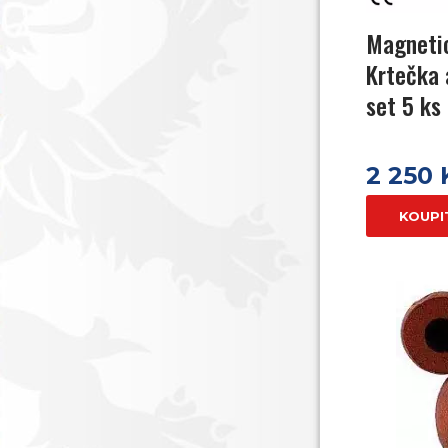
Magnetic
Krtečka 
set 5 ks
2 250
KOUPI