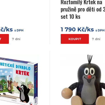
Roztomilý Krtek na
pružině pro děti od 3
set 10 ks
Kč/ks
1 790 Kč/ks
s DPH
s DPH
T
7 dní
KOUPIT
7 dní