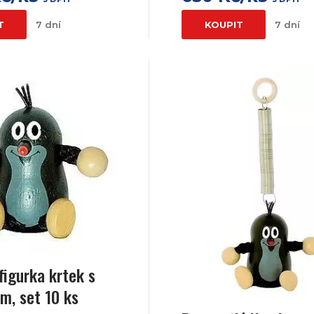
T
7 dní
KOUPIT
7 dní
figurka krtek s
, set 10 ks