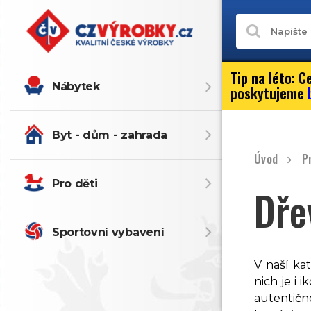
Tip na léto:
Ce
Nábytek
poskytujeme
Byt - dům - zahrada
Úvod
P
Pro děti
Dře
Sportovní vybavení
V naší ka
nich je i 
autentičn