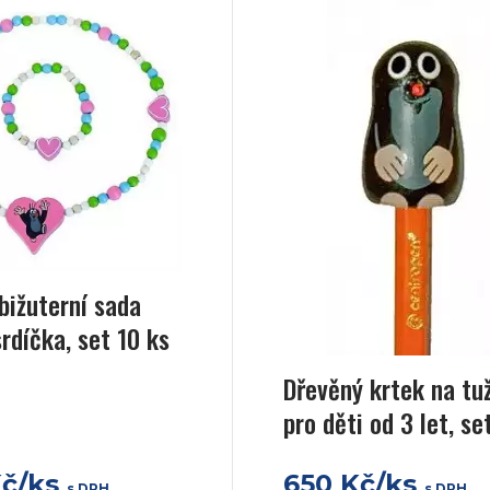
bižuterní sada
srdíčka, set 10 ks
Dřevěný krtek na tu
pro děti od 3 let, se
Kč/ks
650 Kč/ks
s DPH
s DPH