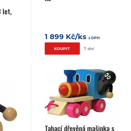
 let,
1 899 Kč/ks
s DPH
KOUPIT
7 dní
Tahací dřevěná mašinka s