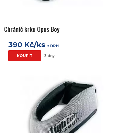
Chránič krku Opus Boy
390 Kč/ks
s DPH
KOUPIT
3 dny