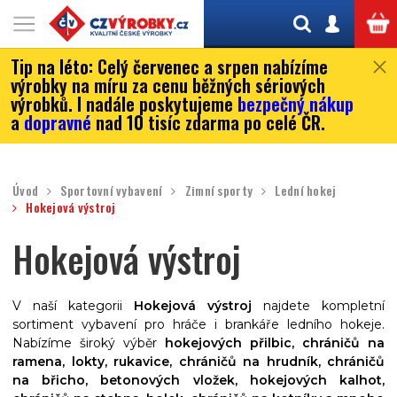
Tip na léto:
Celý červenec a srpen nabízíme
výrobky na míru za cenu běžných sériových
výrobků. I nadále poskytujeme
bezpečný nákup
a
dopravné
nad 10 tisíc zdarma po celé ČR.
Úvod
Sportovní vybavení
Zimní sporty
Lední hokej
Hokejová výstroj
Hokejová výstroj
V naší kategorii
Hokejová výstroj
najdete kompletní
sortiment vybavení pro hráče i brankáře ledního hokeje.
Nabízíme široký výběr
hokejových přilbic, chráničů na
ramena, lokty, rukavice, chráničů na hrudník, chráničů
na břicho, betonových vložek, hokejových kalhot,