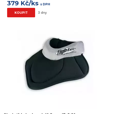
379 Kč/ks
s DPH
KOUPIT
3 dny