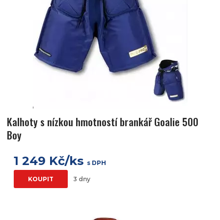
Kalhoty s nízkou hmotností brankář Goalie 500
Boy
1 249 Kč/ks
s DPH
KOUPIT
3 dny