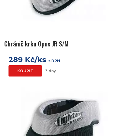
Chránič krku Opus JR S/M
289 Kč/ks
s DPH
KOUPIT
3 dny