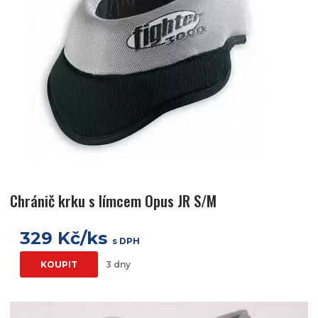
Chránič krku s límcem Opus JR S/M
329 Kč/ks
s DPH
KOUPIT
3 dny