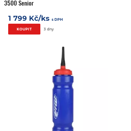
3500 Senior
1 799 Kč/ks
s DPH
KOUPIT
3 dny