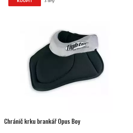
KOUPIT
3 dny
Chránič krku brankář Opus Boy