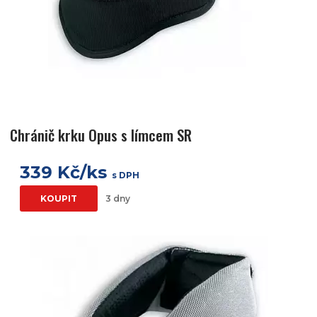
Chránič krku Opus s límcem SR
339 Kč/ks
s DPH
KOUPIT
3 dny