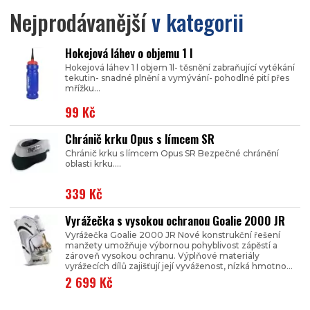
Nejprodávanější
v kategorii
Hokejová láhev o objemu 1 l
Hokejová láhev 1 l objem 1l- těsnění zabraňující vytékání
tekutin- snadné plnění a vymývání- pohodlné pití přes
mřížku...
99 Kč
Chránič krku Opus s límcem SR
Chránič krku s límcem Opus SR Bezpečné chránění
oblasti krku....
339 Kč
Vyrážečka s vysokou ochranou Goalie 2000 JR
Vyrážečka Goalie 2000 JR Nové konstrukční řešení
manžety umožňuje výbornou pohyblivost zápěstí a
zároveň vysokou ochranu. Výplňové materiály
vyrážecích dílů zajišťují její vyváženost, nízká hmotno...
2 699 Kč