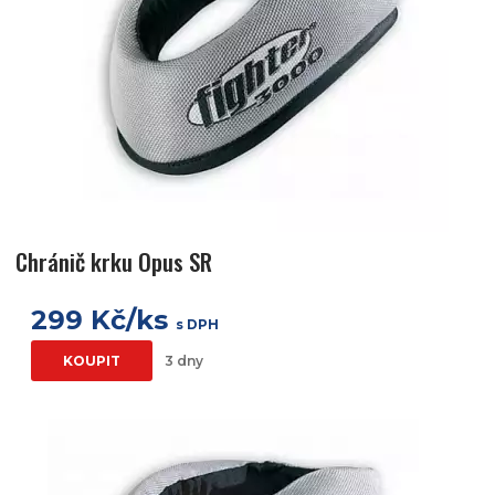
Chránič krku Opus SR
299 Kč/ks
s DPH
KOUPIT
3 dny