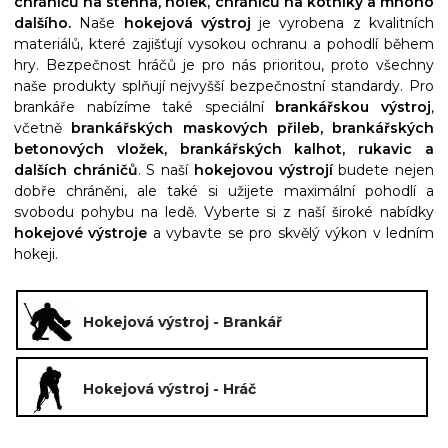
chráničů na stehna, holek, chráničů na kotníky a mnoho
dalšího.
Naše
hokejová výstroj
je vyrobena z kvalitních
materiálů, které zajišťují vysokou ochranu a pohodlí během
hry. Bezpečnost hráčů je pro nás prioritou, proto všechny
naše produkty splňují nejvyšší bezpečnostní standardy. Pro
brankáře nabízíme také speciální
brankářskou výstroj
,
včetně
brankářských maskových přileb, brankářských
betonových vložek, brankářských kalhot, rukavic a
dalších chráničů
. S naší
hokejovou výstrojí
budete nejen
dobře chráněni, ale také si užijete maximální pohodlí a
svobodu pohybu na ledě. Vyberte si z naší široké nabídky
hokejové výstroje
a vybavte se pro skvělý výkon v ledním
hokeji.
Hokejová výstroj - Brankář
Hokejová výstroj - Hráč