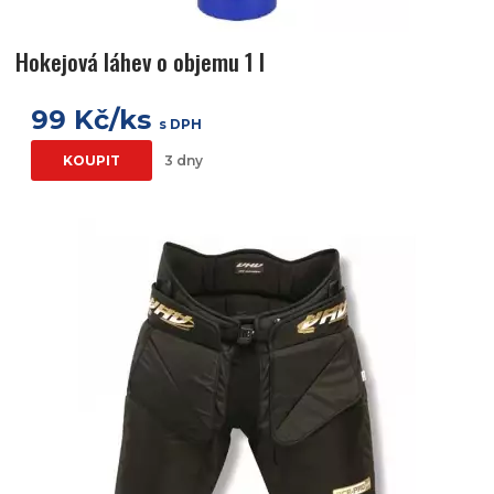
Hokejová láhev o objemu 1 l
99 Kč/ks
s DPH
KOUPIT
3 dny