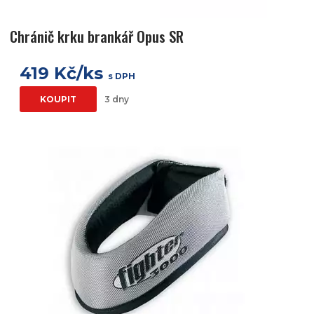
Chránič krku brankář Opus SR
419 Kč/ks
s DPH
KOUPIT
3 dny