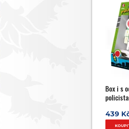
Box i s 
policista
439 K
KOUPI