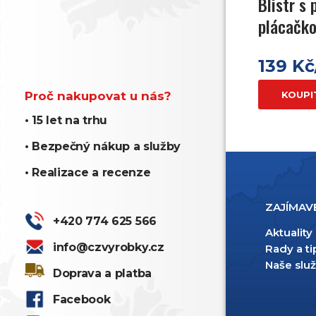
Blistr s 
plácačko
139 K
Proč nakupovat u nás?
KOUPI
• 15 let na trhu
• Bezpečný nákup a služby
• Realizace a recenze
UŽITEČNÉ ODKAZY
ZAJÍMAV
+420 774 625 566
Obchodní podmínky
Aktuality
info@czvyrobky.cz
Ochrana osobních údajů
Rady a ti
Doprava a platba
Naše slu
Doprava a platba
Reklamace
Kontakty
Facebook
Nastavení cookies