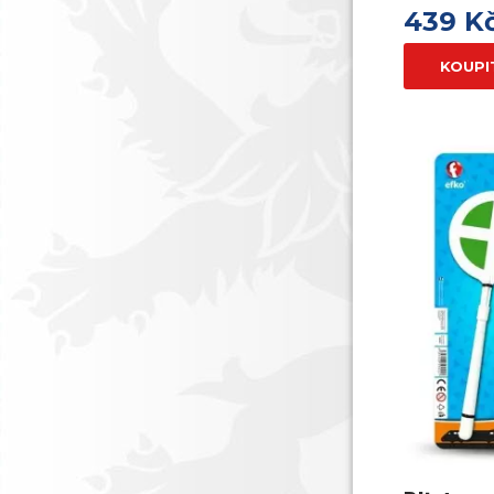
439 K
KOUPI