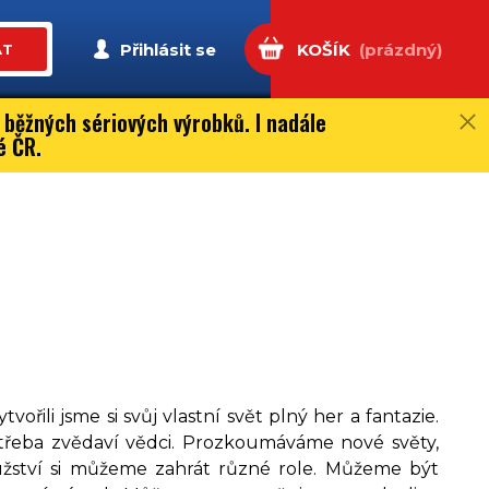
Přihlásit se
KOŠÍK
(prázdný)
AT
 běžných sériových výrobků. I nadále
é ČR.
řili jsme si svůj vlastní svět plný her a fantazie.
 třeba zvědaví vědci. Prozkoumáváme nové světy,
ružství si můžeme zahrát různé role. Můžeme být