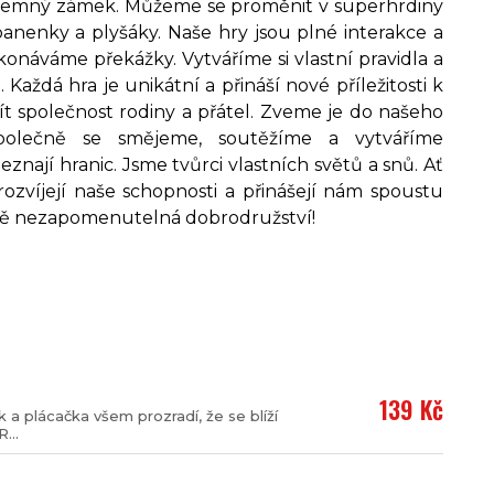
á tajemný zámek. Můžeme se proměnit v superhrdiny
panenky a plyšáky. Naše hry jsou plné interakce a
onáváme překážky. Vytváříme si vlastní pravidla a
Každá hra je unikátní a přináší nové příležitosti k
ít společnost rodiny a přátel. Zveme je do našeho
polečně se smějeme, soutěžíme a vytváříme
znají hranic. Jsme tvůrci vlastních světů a snů. Ať
rozvíjejí naše schopnosti a přinášejí nám spoustu
čně nezapomenutelná dobrodružství!
139 Kč
a plácačka všem prozradí, že se blíží
...