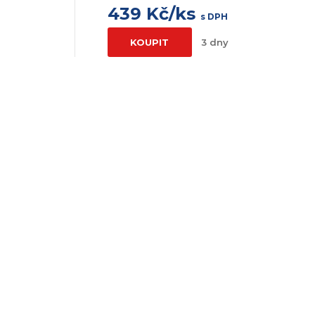
439 Kč/ks
s DPH
KOUPIT
3 dny