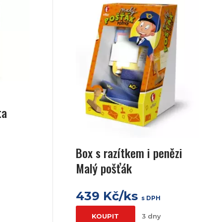
ta
Box s razítkem i penězi
Malý pošťák
439 Kč/ks
s DPH
KOUPIT
3 dny