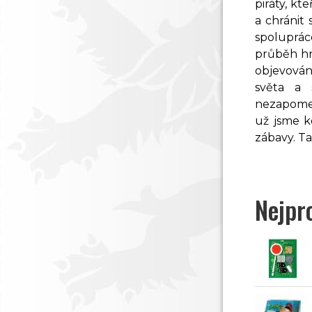
piráty, k
a chránit
spoluprác
průběh hry
objevován
světa a 
nezapome
už jsme k
zábavy. T
Nejpr