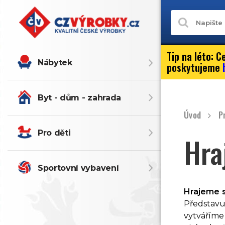
Tip na léto:
Ce
Nábytek
poskytujeme
Byt - dům - zahrada
Úvod
P
Pro děti
Hra
Sportovní vybavení
Hrajeme s
Představu
vytváříme