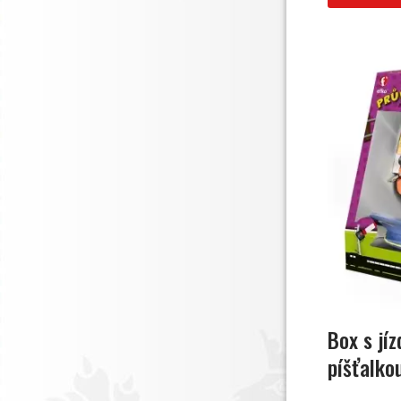
Box s jí
píšťalko