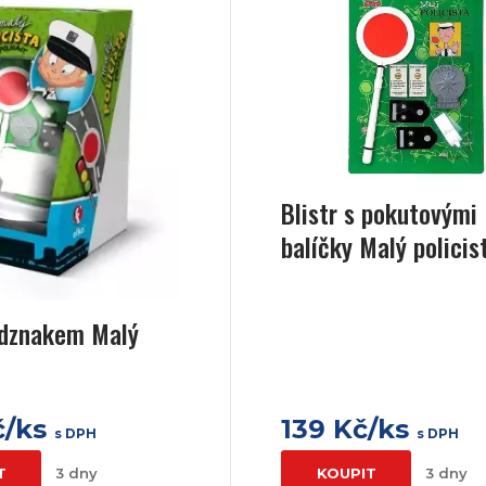
Blistr s pokutovými
balíčky Malý policis
odznakem Malý
č/ks
139 Kč/ks
s DPH
s DPH
T
3 dny
KOUPIT
3 dny