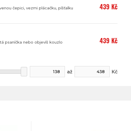
439 Kč
enou čepici, vezmi plácačku, píšťalku
439 Kč
tá psaníčka nebo objevíš kouzlo
až
Kč