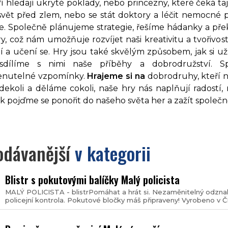
teří hledají ukryté poklady, nebo princezny, které ček
 svět před zlem, nebo se stát doktory a léčit nemocné 
e. Společně plánujeme strategie, řešíme hádanky a přek
, což nám umožňuje rozvíjet naši kreativitu a tvořivost. 
í a učení se. Hry jsou také skvělým způsobem, jak si už
sdílíme s nimi naše příběhy a dobrodružství. S
nutelné vzpomínky.
Hrajeme si na
dobrodruhy, kteří ne
dekoli a děláme cokoli, naše hry nás naplňují radostí, 
ak pojďme se ponořit do našeho světa her a zažít spole
odávanější
v kategorii
Blistr s pokutovými balíčky Malý policista
MALÝ POLICISTA - blistrPomáhat a hrát si. Nezaměnitelný odznak 
policejní kontrola. Pokutové bločky máš připraveny! Vyrobeno v ČR