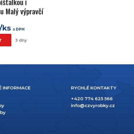
píšťalkou i
u Malý výpravčí
č/ks
s DPH
T
3 dny
É INFORMACE
RYCHLÉ KONTAKTY
+420 774 625 566
py
info@czvyrobky.cz
žby