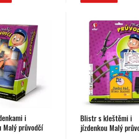
zdenkami i
Blistr s kleštěmi i
u Malý průvodčí
jízdenkou Malý prův