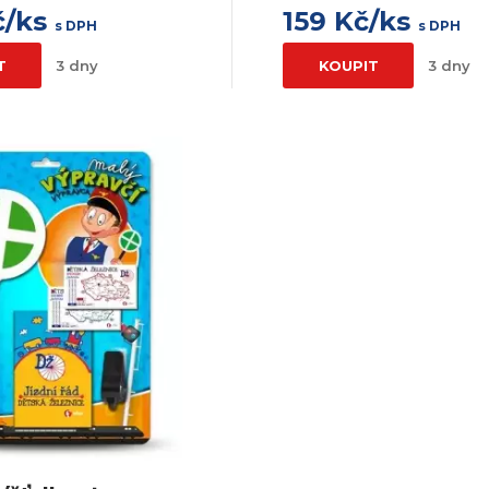
č/ks
159 Kč/ks
s DPH
s DPH
T
3 dny
KOUPIT
3 dny