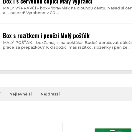
Box i s červenou čepicí Malý výpravčí
MALÝ VÝPRAVČÍ - boxPřiprav vlak na dlouhou cestu. Nasaď si červ
a ... odjezd! Vyrobeno v ČR....
Box s razítkem i penězi Malý pošťák
MALÝ POŠŤÁK - boxZahraj si na pošťáka! Budeš doručovat důleži
práce za přepážkou? K dispozici máš razítko, složenky i peníze...
í
Nejlevnější
Nejdražší