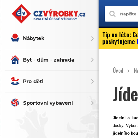
Tip na léto:
Ce
Nábytek
poskytujeme
Byt - dům - zahrada
Úvod
N
Pro děti
Jíd
Sportovní vybavení
Jídelní a ku
desky. Vybert
jídelního kou