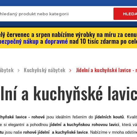
HLED
lý červenec a srpen nabízíme výrobky na míru za cenu
bezpečný nákup
a
dopravné
nad 10 tisíc zdarma po cel
ábytek
Kuchyňský nábytek
Jídelní a kuchyňské lavice -
elní a kuchyňské lavi
chyňské lavice
- rohové
jsou ideálním řešením do
jídelních koutů
.
Kvali
e si elegantní a pohodlnou
jídelní a kuchyňskou rohovou lavici
,
která v
tu
jsou naše
rohové jídelní a kuchyňské lavice
.
Nabízíme v mnoha odstíne