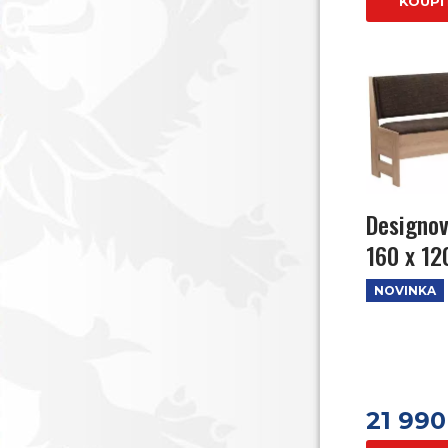
KOUPI
Designov
160 x 1
NOVINKA
21 990