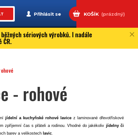
Přihlásit se
KOŠÍK
(prázdný)
AT
 běžných sériových výrobků. I nadále
é ČR.
 rohové
ce - rohové
tní
jídelní a kuchyňské rohové lavice
z laminované dřevotřískové
ám zpříjemní čas s přáteli a rodinou. Vhodné do jakékoliv
jídelny či
ch barev a velikostech
lavic
.