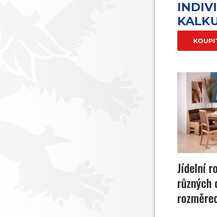
INDIV
KALK
KOUPI
Jídelní r
různých 
rozměre