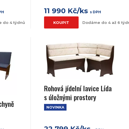
11 990 Kč/ks
PH
s DPH
 do 4 týdnů
KOUPIT
Dodáme do 4 až 6 týd
Rohová jídelní lavice Lída
s úložnými prostory
chyně
NOVINKA
22 799 Kč/ks