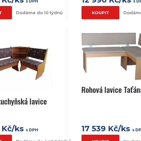
s DPH
s D
T
Dodáme do 10 týdnů
KOUPIT
Dodáme
Rohová lavice Taťán
uchyňská lavice
 Kč/ks
17 539 Kč/ks
s DPH
s D