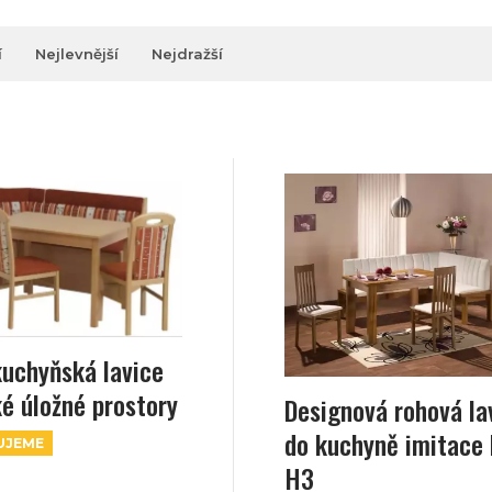
í
Nejlevnější
Nejdražší
uchyňská lavice
ké úložné prostory
Designová rohová la
do kuchyně imitace
UJEME
H3