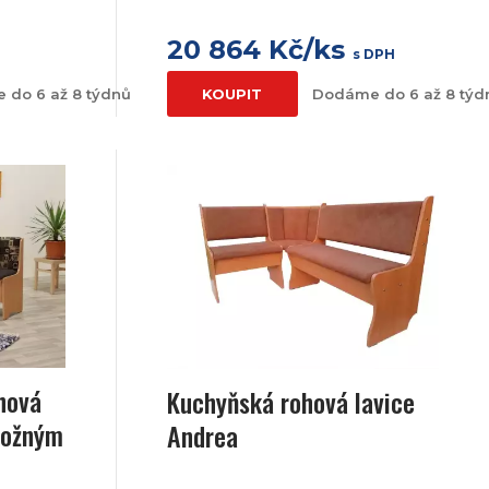
20 864 Kč/ks
s DPH
 do 6 až 8 týdnů
KOUPIT
Dodáme do 6 až 8 týd
hová
Kuchyňská rohová lavice
ložným
Andrea