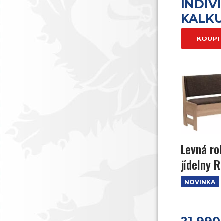
INDIV
KALK
KOUPI
Levná ro
jídelny 
NOVINKA
21 990