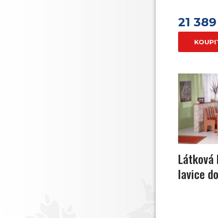
21 389
KOUPI
Látková 
lavice do