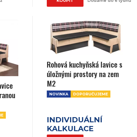
az
KOUPIT
Dodáme do 6 týdnů
Rohová kuchyňská lavice s
úložnými prostory na zem
M2
avice
ranou
NOVINKA
DOPORUČUJEME
ME
INDIVIDUÁLNÍ
KALKULACE