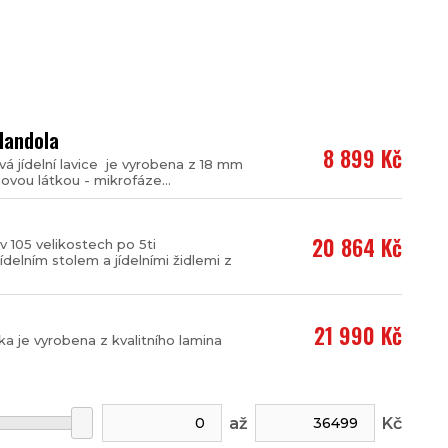
 Mandola
8 899 Kč
vá jídelní lavice je vyrobena z 18 mm
vou látkou - mikrofáze...
20 864 Kč
v 105 velikostech po 5ti
delním stolem a jídelními židlemi z
21 990 Kč
a je vyrobena z kvalitního lamina
až
Kč