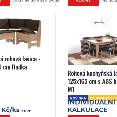
T
Dodáme do 4 až 6 týdnů
KOUPIT
Na dot
á rohová lavice -
20 cm Radka
Rohová kuchyňská l
125x165 cm s ABS h
M1
NOVINKA
DOPORUČUJE
INDIVIDUÁLNÍ
 Kč/ks
KALKULACE
s DPH