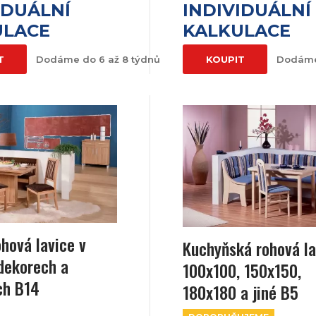
IDUÁLNÍ
INDIVIDUÁLNÍ
ULACE
KALKULACE
T
Dodáme do 6 až 8 týdnů
KOUPIT
Dodáme
ohová lavice v
Kuchyňská rohová la
dekorech a
100x100, 150x150,
ch B14
180x180 a jiné B5