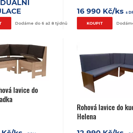
IDUÁLNÍ
ULACE
16 990 Kč/ks
s D
T
Dodáme do 6 až 8 týdnů
KOUPIT
Dodáme
hová lavice do
Radka
Rohová lavice do ku
Helena
 Kč/ks
12 990 Kč/ks