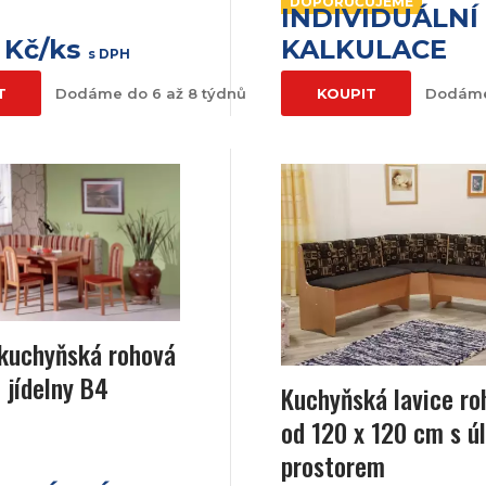
DOPORUČUJEME
INDIVIDUÁLNÍ
 Kč/ks
KALKULACE
s DPH
T
Dodáme do 6 až 8 týdnů
KOUPIT
Dodáme
kuchyňská rohová
 jídelny B4
Kuchyňská lavice ro
od 120 x 120 cm s ú
prostorem