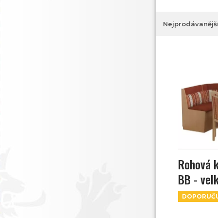
Nejprodávanějš
Rohová k
BB - vel
DOPORUČ