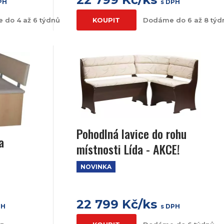
PH
s DPH
 do 4 až 6 týdnů
KOUPIT
Dodáme do 6 až 8 týd
Pohodlná lavice do rohu
a
místnosti Lída - AKCE!
NOVINKA
22 799 Kč/ks
PH
s DPH