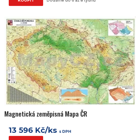
KOUPIT
Dodáme do 6 až 8 týdnů
Magnetická zeměpisná Mapa ČR
13 596 Kč/ks
s DPH