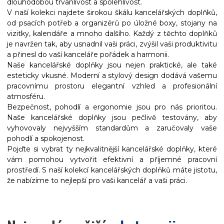
dlouhodobou trvanlivost a spolehlivost.
V naší kolekci najdete širokou škálu kancelářských doplňků,
od psacích potřeb a organizérů po úložné boxy, stojany na
vizitky, kalendáře a mnoho dalšího. Každý z těchto doplňků
je navržen tak, aby usnadnil vaši práci, zvýšil vaši produktivitu
a přinesl do vaší kanceláře pořádek a harmonii.
Naše kancelářské doplňky jsou nejen praktické, ale také
esteticky vkusné. Moderní a stylový design dodává vašemu
pracovnímu prostoru elegantní vzhled a profesionální
atmosféru.
Bezpečnost, pohodlí a ergonomie jsou pro nás prioritou.
Naše kancelářské doplňky jsou pečlivě testovány, aby
vyhovovaly nejvyšším standardům a zaručovaly vaše
pohodlí a spokojenost.
Pojďte si vybrat ty nejkvalitnější kancelářské doplňky, které
vám pomohou vytvořit efektivní a příjemné pracovní
prostředí. S naší kolekcí kancelářských doplňků máte jistotu,
že nabízíme to nejlepší pro vaši kancelář a vaši práci.