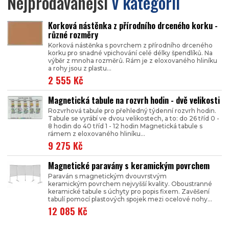
Nejprodávanější
v kategorii
Korková nástěnka z přírodního drceného korku -
různé rozměry
Korková nástěnka s povrchem z přírodního drceného
korku pro snadné vpichování celé délky špendlíků. Na
výběr z mnoha rozměrů. Rám je z eloxovaného hliníku
a rohy jsou z plastu...
2 555 Kč
Magnetická tabule na rozvrh hodin - dvě velikosti
Rozvrhová tabule pro přehledný týdenní rozvrh hodin.
Tabule se vyrábí ve dvou velikostech, a to: do 26 tříd 0 -
8 hodin do 40 tříd 1 - 12 hodin Magnetická tabule s
rámem z eloxovaného hliníku...
9 275 Kč
Magnetické paravány s keramickým povrchem
Paraván s magnetickým dvouvrstvým
keramickým povrchem nejvyšší kvality. Oboustranné
keramické tabule s úchyty pro popis fixem. Zavěšení
tabulí pomocí plastových spojek mezi ocelové nohy...
12 085 Kč