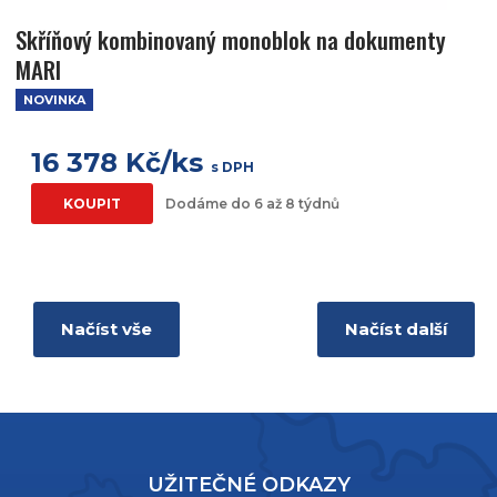
Skříňový kombinovaný monoblok na dokumenty
MARI
NOVINKA
16 378 Kč/ks
s DPH
KOUPIT
Dodáme do 6 až 8 týdnů
Načíst vše
Načíst další
UŽITEČNÉ ODKAZY