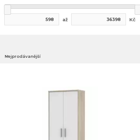
až
Kč
Nejprodávanější
Nejlevnější
Nejdražší