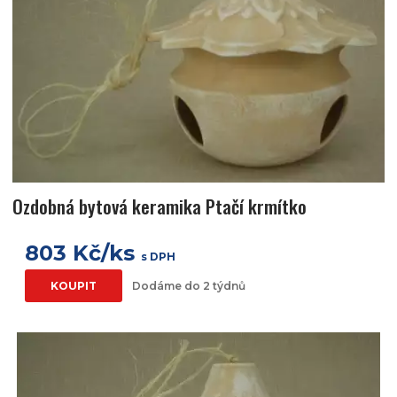
Ozdobná bytová keramika Ptačí krmítko
803 Kč/ks
s DPH
KOUPIT
Dodáme do 2 týdnů