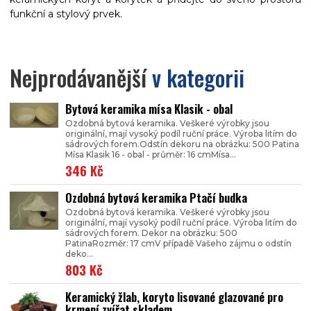
funkční a stylový prvek.
Nejprodávanější
v kategorii
Bytová keramika mísa Klasik - obal
Ozdobná bytová keramika. Veškeré výrobky jsou
originální, mají vysoký podíl ruční práce. Výroba litím do
sádrových forem.Odstín dekoru na obrázku: 500 Patina
Mísa Klasik 16 - obal - průměr: 16 cmMísa...
346 Kč
Ozdobná bytová keramika Ptačí budka
Ozdobná bytová keramika. Veškeré výrobky jsou
originální, mají vysoký podíl ruční práce. Výroba litím do
sádrových forem. Dekor na obrázku: 500
PatinaRozměr: 17 cmV případě Vašeho zájmu o odstín
deko...
803 Kč
Keramický žlab, koryto lisované glazované pro
krmení zvířat skladem