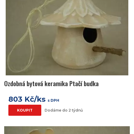
Ozdobná bytová keramika Ptačí budka
803 Kč/ks
s DPH
KOUPIT
Dodáme do 2 týdnů