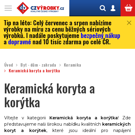
Tip na léto:
Celý červenec a srpen nabízíme
výrobky na míru za cenu běžných sériových
výrobků. I nadále poskytujeme
bezpečný nákup
a
dopravné
nad 10 tisíc zdarma po celé ČR.
Úvod
Byt - dům - zahrada
Keramika
Keramická koryta a korýtka
Keramická koryta a
korýtka
Vítejte v kategorii
Keramická koryta a korýtka
! Zde
představujeme naši širokou nabídku kvalitních
keramických
koryt a korýtek
, které jsou ideální pro napájení