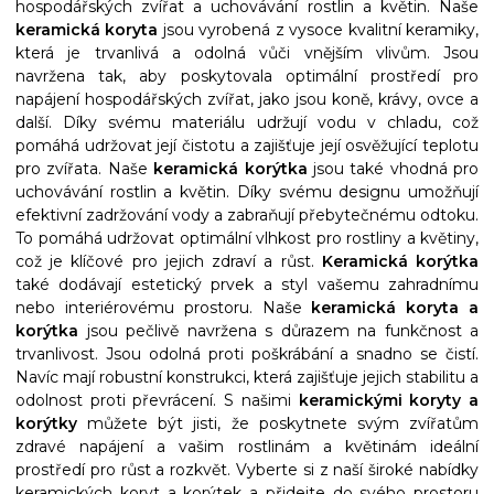
hospodářských zvířat a uchovávání rostlin a květin. Naše
keramická koryta
jsou vyrobená z vysoce kvalitní keramiky,
která je trvanlivá a odolná vůči vnějším vlivům. Jsou
navržena tak, aby poskytovala optimální prostředí pro
napájení hospodářských zvířat, jako jsou koně, krávy, ovce a
další. Díky svému materiálu udržují vodu v chladu, což
pomáhá udržovat její čistotu a zajišťuje její osvěžující teplotu
pro zvířata. Naše
keramická korýtka
jsou také vhodná pro
uchovávání rostlin a květin. Díky svému designu umožňují
efektivní zadržování vody a zabraňují přebytečnému odtoku.
To pomáhá udržovat optimální vlhkost pro rostliny a květiny,
což je klíčové pro jejich zdraví a růst.
Keramická korýtka
také dodávají estetický prvek a styl vašemu zahradnímu
nebo interiérovému prostoru. Naše
keramická koryta
a
korýtka
jsou pečlivě navržena s důrazem na funkčnost a
trvanlivost. Jsou odolná proti poškrábání a snadno se čistí.
Navíc mají robustní konstrukci, která zajišťuje jejich stabilitu a
odolnost proti převrácení. S našimi
keramickými koryty a
korýtky
můžete být jisti, že poskytnete svým zvířatům
zdravé napájení a vašim rostlinám a květinám ideální
prostředí pro růst a rozkvět. Vyberte si z naší široké nabídky
keramických koryt a korýtek a přidejte do svého prostoru