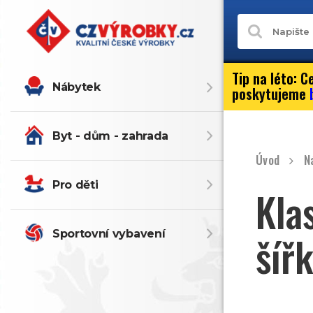
Tip na léto:
Ce
Nábytek
poskytujeme
Byt - dům - zahrada
Úvod
N
Pro děti
Kla
Sportovní vybavení
šíř