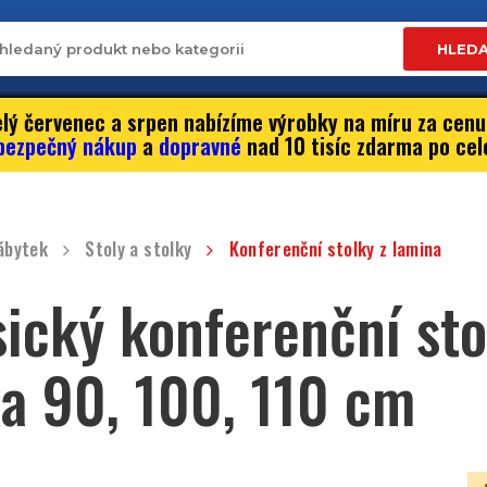
HLED
lý červenec a srpen nabízíme výrobky na míru za cenu
bezpečný nákup
a
dopravné
nad 10 tisíc zdarma po cel
ábytek
Stoly a stolky
Konferenční stolky z lamina
sický konferenční sto
ka 90, 100, 110 cm