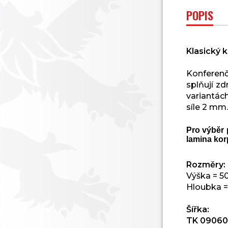
POPIS
Klasický k
Konferenč
splňují z
variantác
síle 2 mm.
Pro výběr 
lamina kor
Rozměry:
Výška = 
Hloubka 
Šířka:
TK 09060