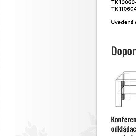
TK 10060
TK 110604
Uvedená c
Dopor
Konferen
odkládac