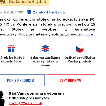
Dodáme do 6 týdnů
d: NABBT789
Záruka
24
měsíců
asický konferenční stolek na kolečkách, šířka 90,
0, 110 cmKonferenční stolek s pracovní deskou 25
m. Stolek je vyroben z laminátové
evotřísky. Použité materiály splňují zdravotní...
více
árek ke každé
Zdarma zasíláme
Držitel certifikátu
objednávce
vzorky látek a
Český podnik
lamin
POPIS PRODUKTU
CENY DOPRAVY
Rád Vám pomohu s výběrem
Odborník přes nábytek
(+420) 774 625 566