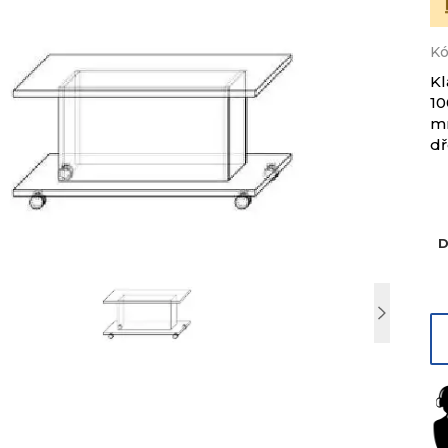
Kó
Kl
10
m
dř
D