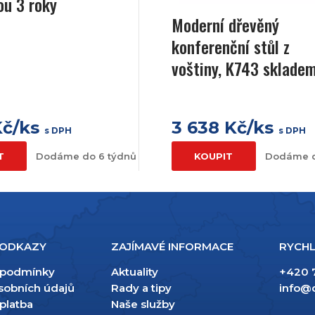
ou 3 roky
Moderní dřevěný
konferenční stůl z
voštiny, K743 skladem
Kč/ks
3 638 Kč/ks
s DPH
s DPH
T
Dodáme do 6 týdnů
KOUPIT
Dodáme d
 ODKAZY
ZAJÍMAVÉ INFORMACE
RYCHL
 podmínky
Aktuality
+420 
sobních údajů
Rady a tipy
info@
platba
Naše služby