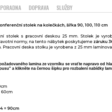
PORADNA
DOPRAVA
SLUŽBY
onferenční stolek na kolečkách, šířka 90, 100, 110 cm
ní stolek s pracovní deskou 25 mm. Stolek je vyrob
dravotní normy, na tento nábytek poskytujeme
záruku 3
h. Pracovní deska stolku je vyrobena z 25 mm laminov
požadovaného lamina ze vzorníku se vraťte napravo od hla
pusu" a klikněte na černou šipku pro rozbalení nabídky lam
50cm
= 60cm
4 = 90cm