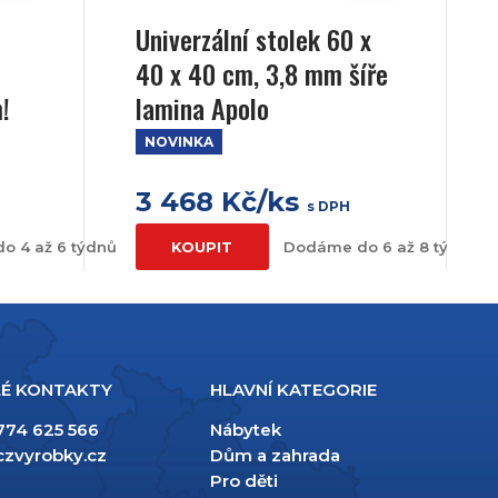
Univerzální stolek 60 x
40 x 40 cm, 3,8 mm šíře
!
lamina Apolo
NOVINKA
3 468 Kč/ks
s DPH
o 4 až 6 týdnů
KOUPIT
Dodáme do 6 až 8 týdnů
É KONTAKTY
HLAVNÍ KATEGORIE
774 625 566
Nábytek
czvyrobky.cz
Dům a zahrada
Pro děti