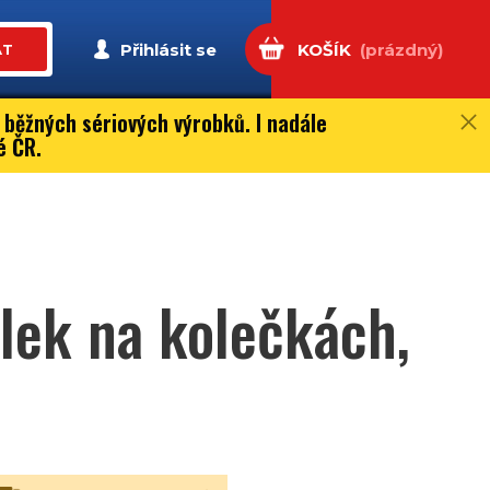
Přihlásit se
KOŠÍK
(prázdný)
AT
 běžných sériových výrobků. I nadále
é ČR.
lek na kolečkách,