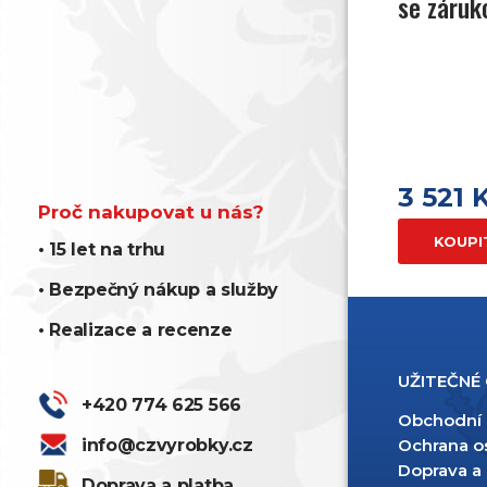
se záruk
3 521 
Proč nakupovat u nás?
KOUPI
• 15 let na trhu
• Bezpečný nákup a služby
• Realizace a recenze
UŽITEČNÉ
+420 774 625 566
Obchodní
info@czvyrobky.cz
Ochrana o
Doprava a 
Doprava a platba