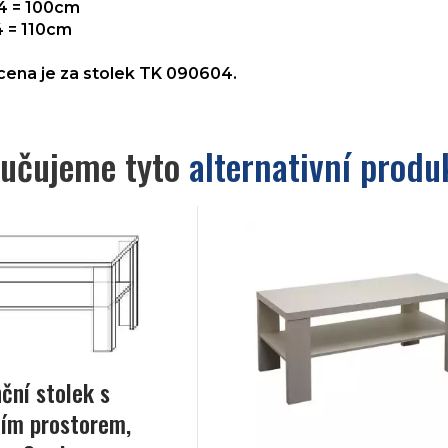
4 = 100cm
 = 110cm
ena je za stolek TK 090604.
učujeme tyto
alternativní produ
ční stolek s
ím prostorem,