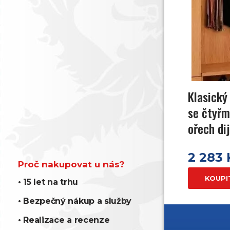
Klasický
se čtyřm
ořech di
2 283
Proč nakupovat u nás?
KOUPI
• 15 let na trhu
• Bezpečný nákup a služby
• Realizace a recenze