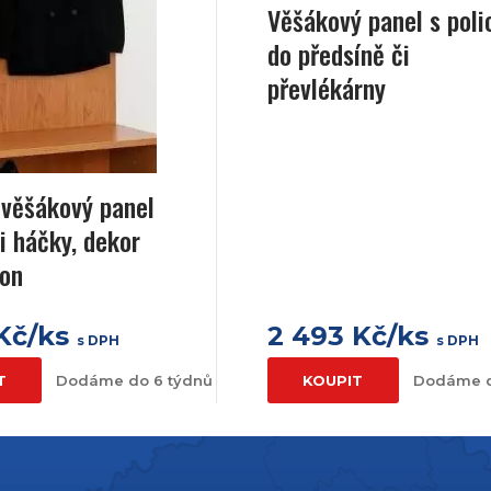
Věšákový panel s poli
do předsíně či
převlékárny
 věšákový panel
i háčky, dekor
jon
 Kč/ks
2 493 Kč/ks
s DPH
s DPH
T
Dodáme do 6 týdnů
KOUPIT
Dodáme d