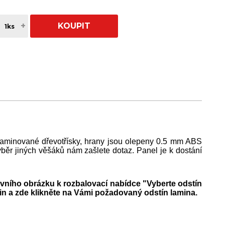
+
KOUPIT
laminované dřevotřísky, hrany jsou olepeny 0.5 mm ABS
ěr jiných věšáků nám zašlete dotaz. Panel je k dostání
vního obrázku k rozbalovací nabídce "Vyberte odstín
in a zde klikněte na Vámi požadovaný odstín lamina.