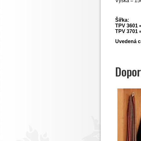
Výška = 15
Šířka:
TPV 3601 
TPV 3701 
Uvedená ce
Dopor