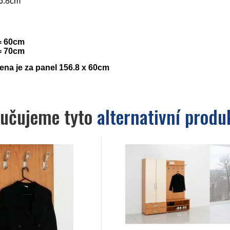
6.8cm
= 60cm
= 70cm
na je za panel 156.8 x 60cm
učujeme tyto
alternativní produ