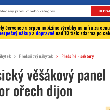
HLED
lý červenec a srpen nabízíme výrobky na míru za cenu
bezpečný nákup
a
dopravné
nad 10 tisíc zdarma po cel
ábytek
Předsíňový nábytek
Předsíně - sektory
sický věšákový panel 
or ořech dijon