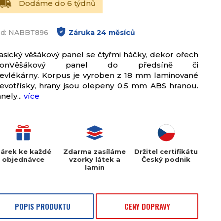
Dodáme do 6 týdnů
d: NABBT896
Záruka
24
měsíců
asický věšákový panel se čtyřmi háčky, dekor ořech
ijonVěšákový panel do předsíně či
evlékárny. Korpus je vyroben z 18 mm laminované
evotřísky, hrany jsou olepeny 0.5 mm ABS hranou.
nely...
více
árek ke každé
Zdarma zasíláme
Držitel certifikátu
objednávce
vzorky látek a
Český podnik
lamin
POPIS PRODUKTU
CENY DOPRAVY