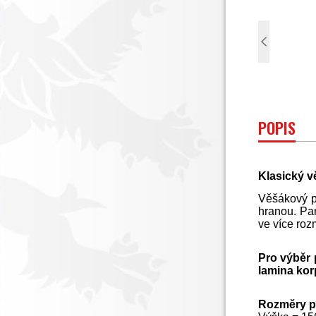
POPIS
Klasický v
Věšákový p
hranou. Pa
ve více roz
Pro výběr 
lamina kor
Rozměry p