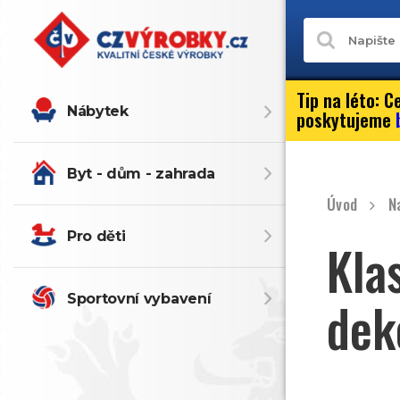
Tip na léto:
Ce
Nábytek
poskytujeme
Byt - dům - zahrada
Úvod
N
Pro děti
Kla
Sportovní vybavení
dek