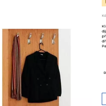
Kó
Kl
d
př
dř
Pa
D