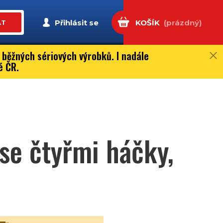
Přihlásit se
KOŠÍK
(prázdný)
AT
 běžných sériových výrobků. I nadále
é ČR.
se čtyřmi háčky,