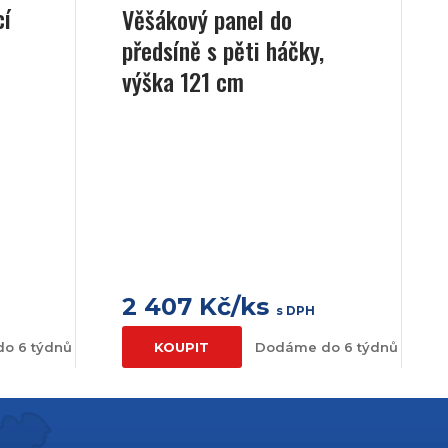
cí
Věšákový panel do
předsíně s pěti háčky,
výška 121 cm
2 407 Kč/ks
s DPH
o 6 týdnů
KOUPIT
Dodáme do 6 týdnů