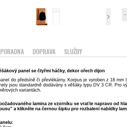
-
PORADNA
DOPRAVA
SLUŽBY
ěšákový panel se čtyřmi háčky, dekor ořech dijon
anel do předsíně či převlékárny. Korpus je vyroben z 18 mm 
nely jsou standardně dodávány s věšáky typu DV 3 CR. Pro výb
měrových variantách.
požadovaného lamina ze vzorníku se vraťte napravo od hla
pusu" a klikněte na černou šipku pro rozbalení nabídky lam
anelu: