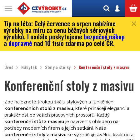
Tip na léto:
Celý červenec a srpen nabízíme
výrobky na míru za cenu běžných sériových
výrobků. I nadále poskytujeme
bezpečný nákup
a
dopravné
nad 10 tisíc zdarma po celé ČR.
Úvod
Nábytek
Stoly a stolky
Konferenční stoly z masivu
Konferenční stoly z masivu
Zde naleznete širokou škálu stylových a funkčních
konferenčních stolů z masivu
, které přinášejí eleganci a
praktičnost do vašich pracovních prostorů. Každý
konferenční stůl z masivu
je navržen s ohledem na
potřeby moderních firem a jejich setkání.
Naše
konferenční stoly z masivu
se vyznačují skvělou kvalitou a