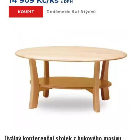
14 909 Kč/ks
s DPH
KOUPIT
Dodáme do 6 až 8 týdnů
Oválný konferenční stolek z bukového masivu