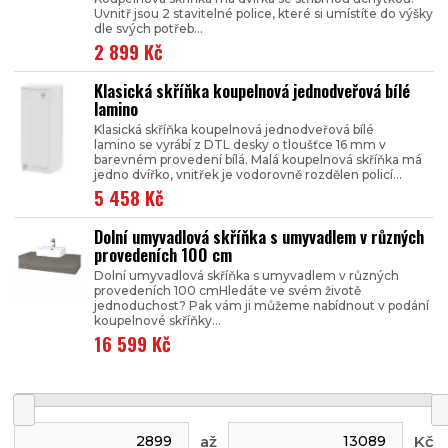
Uvnitř jsou 2 stavitelné police, které si umístíte do výšky
dle svých potřeb...
2 899 Kč
Klasická skříňka koupelnová jednodveřová bílé
lamino
Klasická skříňka koupelnová jednodveřová bílé
lamino se vyrábí z DTL desky o tloušťce 16 mm v
barevném provedení bílá. Malá koupelnová skříňka má
jedno dvířko, vnitřek je vodorovně rozdělen policí...
5 458 Kč
Dolní umyvadlová skříňka s umyvadlem v různých
provedeních 100 cm
Dolní umyvadlová skříňka s umyvadlem v různých
provedeních 100 cmHledáte ve svém životě
jednoduchost? Pak vám ji můžeme nabídnout v podání
koupelnové skříňky...
16 599 Kč
až
Kč