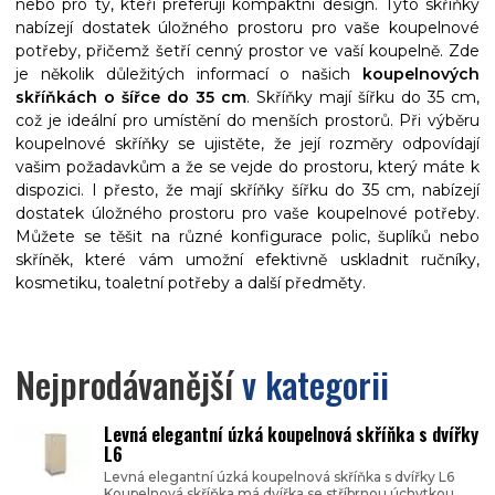
nebo pro ty, kteří preferují kompaktní design. Tyto skříňky
nabízejí dostatek úložného prostoru pro vaše koupelnové
potřeby, přičemž šetří cenný prostor ve vaší koupelně. Zde
je několik důležitých informací o našich
koupelnových
skříňkách o šířce do 35 cm
. Skříňky mají šířku do 35 cm,
což je ideální pro umístění do menších prostorů. Při výběru
koupelnové skříňky se ujistěte, že její rozměry odpovídají
vašim požadavkům a že se vejde do prostoru, který máte k
dispozici. I přesto, že mají skříňky šířku do 35 cm, nabízejí
dostatek úložného prostoru pro vaše koupelnové potřeby.
Můžete se těšit na různé konfigurace polic, šuplíků nebo
skříněk, které vám umožní efektivně uskladnit ručníky,
kosmetiku, toaletní potřeby a další předměty.
Nejprodávanější
v kategorii
Levná elegantní úzká koupelnová skříňka s dvířky
L6
Levná elegantní úzká koupelnová skříňka s dvířky L6
Koupelnová skříňka má dvířka se stříbrnou úchytkou.