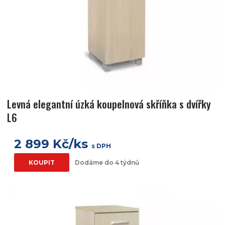
Levná elegantní úzká koupelnová skříňka s dvířky
L6
2 899 Kč/ks
s DPH
KOUPIT
Dodáme do 4 týdnů