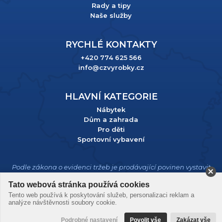
Rady a tipy
Naše služby
RYCHLÉ KONTAKTY
+420 774 625 566
info@czvyrobky.cz
HLAVNÍ KATEGORIE
Nábytek
Dům a zahrada
Pro děti
Sportovní vybavení
Podle zákona o evidenci tržeb je prodávající povinen vystavit
kupujícímu účtenku. Zároveň je povinen zaevidovat přijatou
tržbu u správce daně online; v případě technického výpadku
Tato webová stránka používá cookies
pak nejpozději do 48 hodin.
Tento web používá k poskytování služeb, personalizaci reklam a
analýze návštěvnosti soubory cookie.
Podrobné nastavení
Povolit vše
Zakázat vše