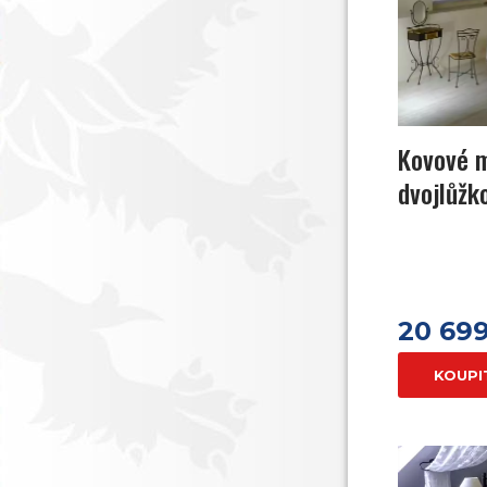
Kovové 
dvojlůžk
20 69
KOUPI