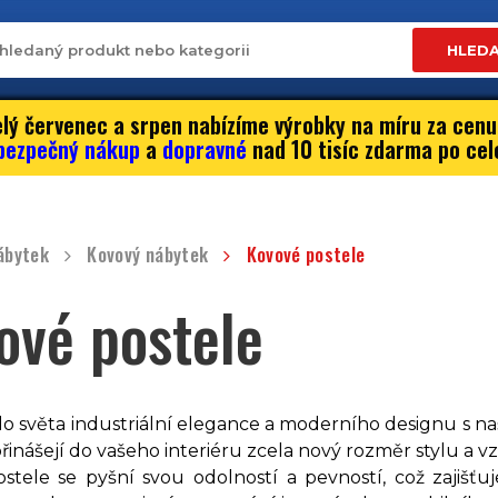
HLED
lý červenec a srpen nabízíme výrobky na míru za cenu
bezpečný nákup
a
dopravné
nad 10 tisíc zdarma po cel
ábytek
Kovový nábytek
Kovové postele
ové postele
o světa industriální elegance a moderního designu s na
inášejí do vašeho interiéru zcela nový rozměr stylu a v
stele se pyšní svou odolností a pevností, což zajišťuj