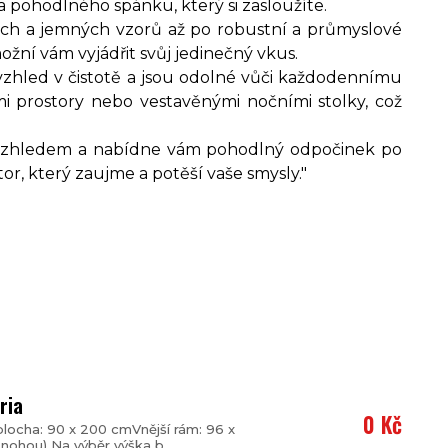
a pohodlného spánku, který si zasloužíte.
ních a jemných vzorů až po robustní a průmyslové
ožní vám vyjádřit svůj jedinečný vkus.
 vzhled v čistotě a jsou odolné vůči každodennímu
i prostory nebo vestavěnými nočními stolky, což
 vzhledem a nabídne vám pohodlný odpočinek po
or, který zaujme a potěší vaše smysly."
ria
0 Kč
locha: 90 x 200 cmVnější rám: 96 x
 nohou) Na výběr výška b...