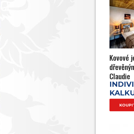
Kovové j
dřevěným
Claudie
INDIV
KALK
KOUPI