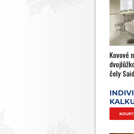
Kovové 
dvojlůžk
čely Sai
INDIV
KALK
KOUPI