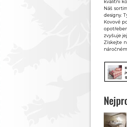
kvalitní k
Náš sorti
designy. T
Kovové po
opotřeben
zvyšuje je
Získejte 
náročném d
j
Nejpr