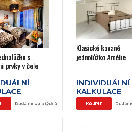
Klasické kované
ednolůžko s
jednolůžko Amélie
i prvky v čele
IDUÁLNÍ
INDIVIDUÁLNÍ
ULACE
KALKULACE
T
Dodáme do 4 týdnů
KOUPIT
Dodáme