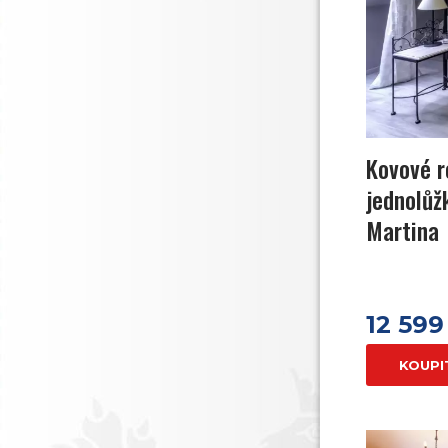
Kovové 
jednolůž
Martina
12 599
KOUPI