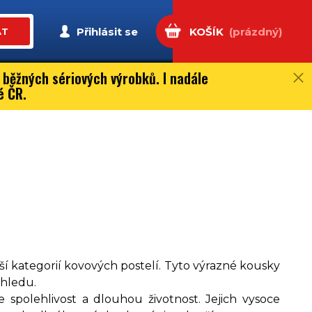
Přihlásit se
KOŠÍK
(prázdný)
AT
 běžných sériových výrobků. I nadále
é ČR.
ší kategorií kovových postelí. Tyto výrazné kousky
zhledu.
e spolehlivost a dlouhou životnost. Jejich vysoce