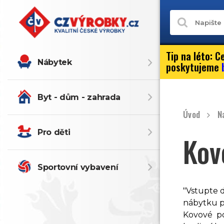
Tip na léto:
Ce
Nábytek
poskytujeme
Byt - dům - zahrada
Úvod
N
Pro děti
Kov
Sportovní vybavení
"Vstupte d
nábytku př
Kovové po