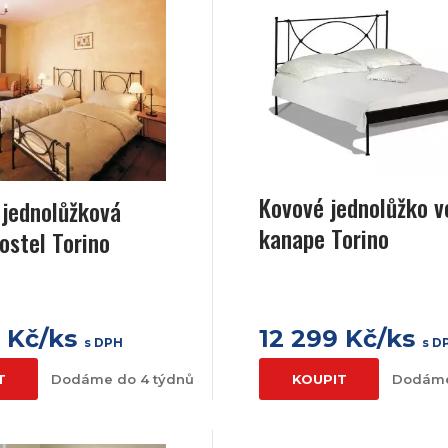
Kovové jednolůžko v
 jednolůžková
kanape Torino
ostel Torino
0 Kč/ks
12 299 Kč/ks
s DPH
s D
T
Dodáme do 4 týdnů
KOUPIT
Dodáme