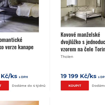
Kovové manželské
romantické
dvojlůžko s jednod
ko verze kanape
vzorem na čele Tori
Tholen
 Kč/ks
19 199 Kč/ks
s DPH
s D
T
Dodáme do 4 týdnů
KOUPIT
Dodáme