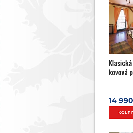
Klasická
kovová p
14 99
KOUPI