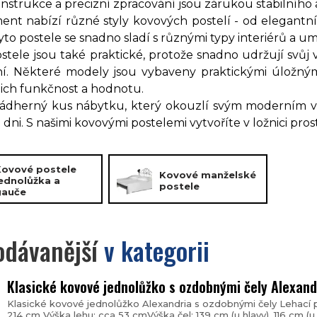
onstrukce a precizní zpracování jsou zárukou stabilního 
ment nabízí různé styly kovových postelí - od elegant
yto postele se snadno sladí s různými typy interiérů a um
stele jsou také praktické, protože snadno udržují svůj
í. Některé modely jsou vybaveny praktickými úložným
jich funkčnost a hodnotu.
nádherný kus nábytku, který okouzlí svým moderním
ni. S našimi kovovými postelemi vytvoříte v ložnici prost
Kovové postele
Kovové manželské
ednolůžka a
postele
gauče
odávanější
v kategorii
Klasické kovové jednolůžko s ozdobnými čely Alexand
Klasické kovové jednolůžko Alexandria s ozdobnými čely Lehací p
214 cm Výška lehu: cca 53 cmVýška čel: 139 cm (u hlavy), 116 cm (u