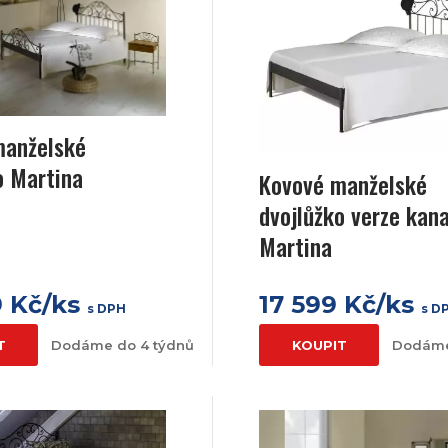
manželské
o Martina
Kovové manželské
dvojlůžko verze kan
Martina
9 Kč/ks
17 599 Kč/ks
s DPH
s D
T
Dodáme do 4 týdnů
KOUPIT
Dodáme