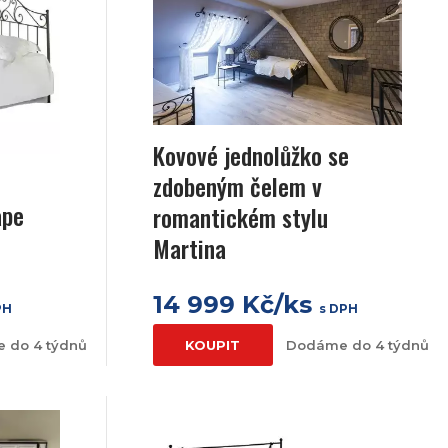
Kovové jednolůžko se
zdobeným čelem v
ape
romantickém stylu
Martina
14 999 Kč/ks
PH
s DPH
 do 4 týdnů
KOUPIT
Dodáme do 4 týdnů