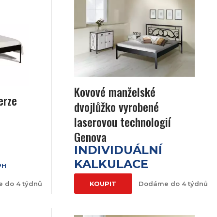
Kovové manželské
erze
dvojlůžko vyrobené
laserovou technologií
Genova
INDIVIDUÁLNÍ
KALKULACE
PH
 do 4 týdnů
KOUPIT
Dodáme do 4 týdnů