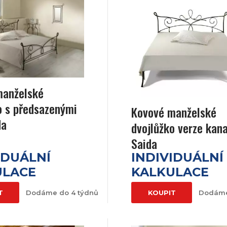
manželské
o s předsazenými
Kovové manželské
da
dvojlůžko verze kan
Saida
IDUÁLNÍ
INDIVIDUÁLNÍ
ULACE
KALKULACE
T
Dodáme do 4 týdnů
KOUPIT
Dodáme