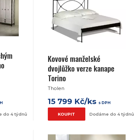
uchým
Kovové manželské
no
dvojlůžko verze kanape
Torino
Tholen
15 799 Kč/ks
PH
s DPH
 do 4 týdnů
KOUPIT
Dodáme do 4 týdnů