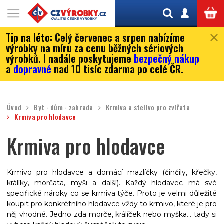
Tip na léto:
Celý červenec a srpen nabízíme
výrobky na míru za cenu běžných sériových
výrobků. I nadále poskytujeme
bezpečný nákup
a
dopravné
nad 10 tisíc zdarma po celé ČR.
Úvod
Byt - dům - zahrada
Krmiva a stelivo pro zvířata
Krmiva pro hlodavce
Krmiva pro hlodavce
Krmivo pro hlodavce a domácí mazlíčky (činčily, křečky,
králíky, morčata, myši a další). Každý hlodavec má své
specifické nároky co se krmiva týče. Proto je velmi důležité
koupit pro konkrétního hlodavce vždy to krmivo, které je pro
něj vhodné. Jedno zda morče, králíček nebo myška... tady si