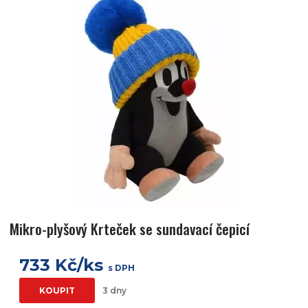
Mikro-plyšový Krteček se sundavací čepicí
733 Kč/ks
s DPH
KOUPIT
3 dny