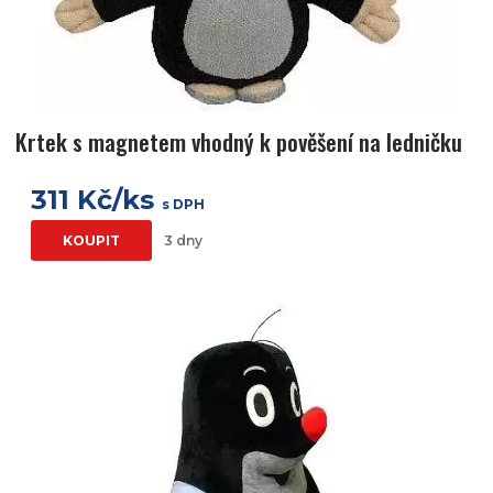
Krtek s magnetem vhodný k pověšení na ledničku
311 Kč/ks
s DPH
KOUPIT
3 dny