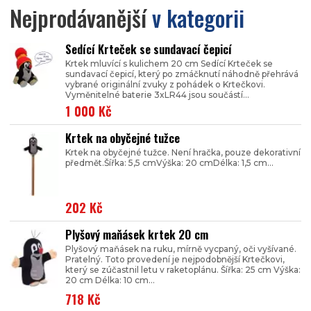
Nejprodávanější
v kategorii
Sedící Krteček se sundavací čepicí
Krtek mluvící s kulichem 20 cm Sedící Krteček se
sundavací čepicí, který po zmáčknutí náhodně přehrává
vybrané originální zvuky z pohádek o Krtečkovi.
Vyměnitelné baterie 3xLR44 jsou součástí...
1 000 Kč
Krtek na obyčejné tužce
Krtek na obyčejné tužce. Není hračka, pouze dekorativní
předmět.Šířka: 5,5 cmVýška: 20 cmDélka: 1,5 cm...
202 Kč
Plyšový maňásek krtek 20 cm
Plyšový maňásek na ruku, mírně vycpaný, oči vyšívané.
Pratelný. Toto provedení je nejpodobnější Krtečkovi,
který se zúčastnil letu v raketoplánu. Šířka: 25 cm Výška:
20 cm Délka: 10 cm...
718 Kč