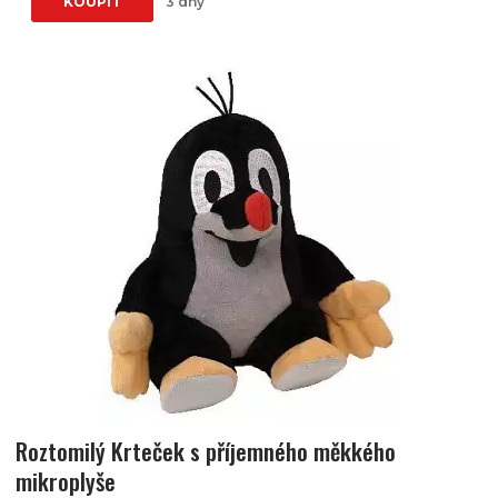
KOUPIT
3 dny
Roztomilý Krteček s příjemného měkkého
mikroplyše