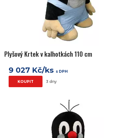
Plyšový Krtek v kalhotkách 110 cm
9 027 Kč/ks
s DPH
KOUPIT
3 dny