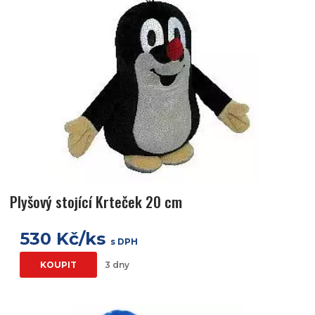
Plyšový stojící Krteček 20 cm
530 Kč/ks
s DPH
KOUPIT
3 dny