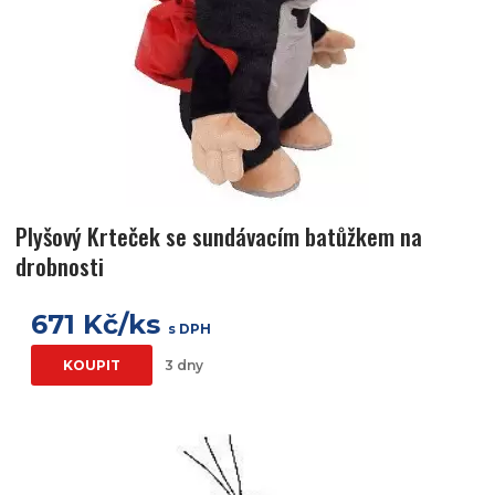
Plyšový Krteček se sundávacím batůžkem na
drobnosti
671 Kč/ks
s DPH
KOUPIT
3 dny