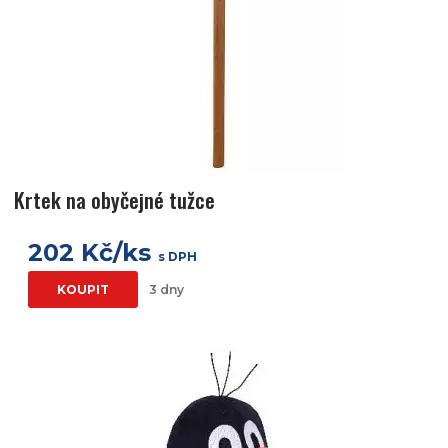
Krtek na obyčejné tužce
202 Kč/ks
s DPH
KOUPIT
3 dny