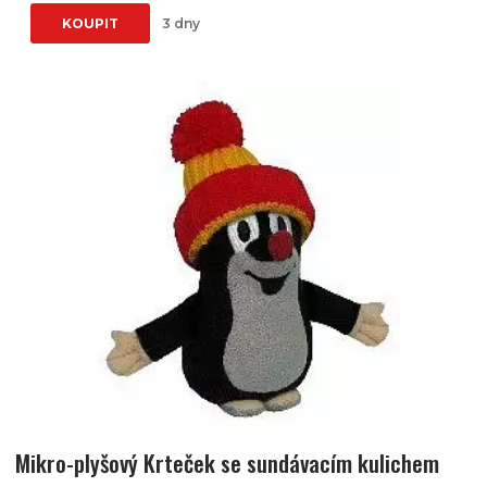
KOUPIT
3 dny
Mikro-plyšový Krteček se sundávacím kulichem