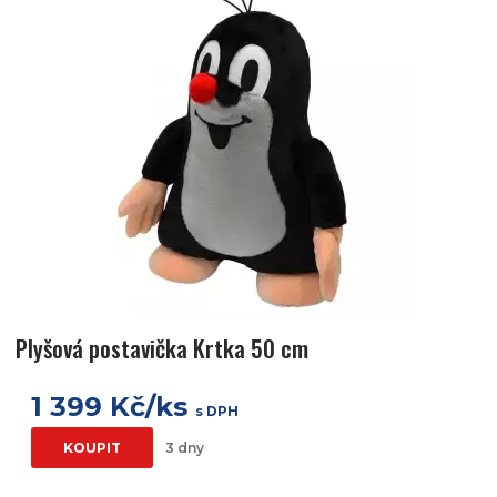
Plyšová postavička Krtka 50 cm
1 399 Kč/ks
s DPH
KOUPIT
3 dny