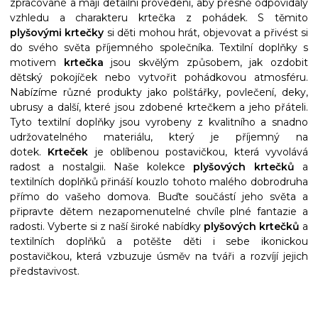
zpracované a mají detailní provedení, aby přesně odpovídaly
vzhledu a charakteru krtečka z pohádek. S těmito
plyšovými krtečky
si děti mohou hrát, objevovat a přivést si
do svého světa příjemného společníka. Textilní doplňky s
motivem
krtečka
jsou skvělým způsobem, jak ozdobit
dětský pokojíček nebo vytvořit pohádkovou atmosféru.
Nabízíme různé produkty jako polštářky, povlečení, deky,
ubrusy a další, které jsou zdobené krtečkem a jeho přáteli.
Tyto textilní doplňky jsou vyrobeny z kvalitního a snadno
udržovatelného materiálu, který je příjemný na
dotek.
Krteček
je oblíbenou postavičkou, která vyvolává
radost a nostalgii. Naše kolekce
plyšových krtečků
a
textilních doplňků přináší kouzlo tohoto malého dobrodruha
přímo do vašeho domova. Buďte součástí jeho světa a
připravte dětem nezapomenutelné chvíle plné fantazie a
radosti. Vyberte si z naší široké nabídky
plyšových krtečků
a
textilních doplňků a potěšte děti i sebe ikonickou
postavičkou, která vzbuzuje úsměv na tváři a rozvíjí jejich
představivost.