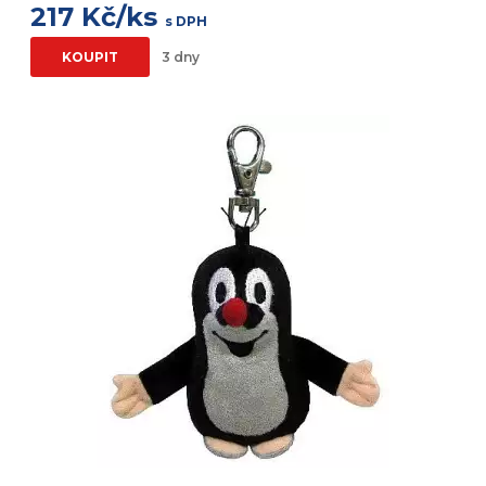
217 Kč/ks
s DPH
KOUPIT
3 dny