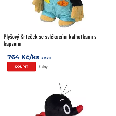
Plyšový Krteček se svlékacími kalhotkami s
kapsami
764 Kč/ks
s DPH
KOUPIT
3 dny