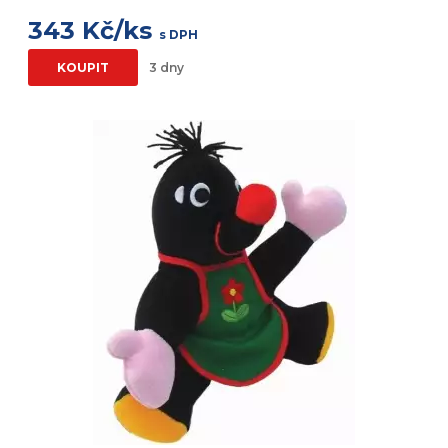
343 Kč/ks
s DPH
KOUPIT
3 dny