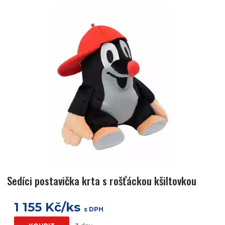
Sedíci postavička krta s rošťáckou kšiltovkou
1 155 Kč/ks
s DPH