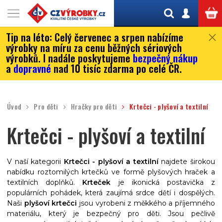
Tip na léto:
Celý červenec a srpen nabízíme
výrobky na míru za cenu běžných sériových
výrobků. I nadále poskytujeme
bezpečný nákup
a
dopravné
nad 10 tisíc zdarma po celé ČR.
Úvod
Pro děti
Hračky pro děti
Krtečci - plyšoví a textilní
Krtečci - plyšoví a textilní
V naší kategorii
Krtečci - plyšoví a textilní
najdete širokou
nabídku roztomilých krtečků ve formě plyšových hraček a
textilních doplňků.
Krteček
je ikonická postavička z
populárních pohádek, která zaujímá srdce dětí i dospělých.
Naši
plyšoví krtečci
jsou vyrobeni z měkkého a příjemného
materiálu, který je bezpečný pro děti. Jsou pečlivě