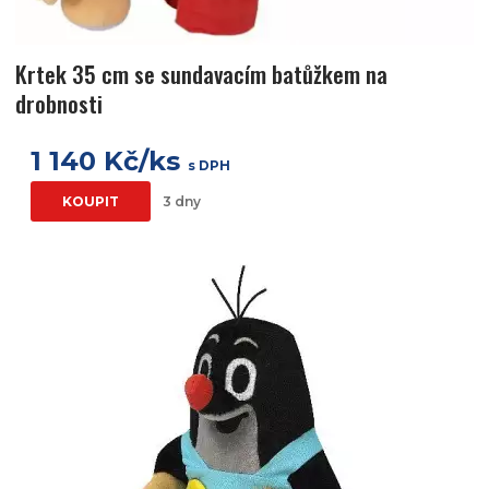
Krtek 35 cm se sundavacím batůžkem na
drobnosti
1 140 Kč/ks
s DPH
KOUPIT
3 dny