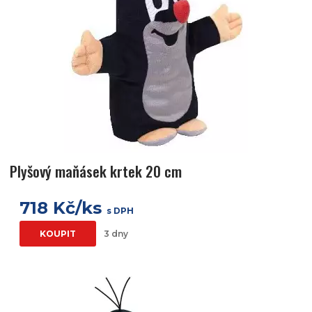
Plyšový maňásek krtek 20 cm
718 Kč/ks
s DPH
KOUPIT
3 dny