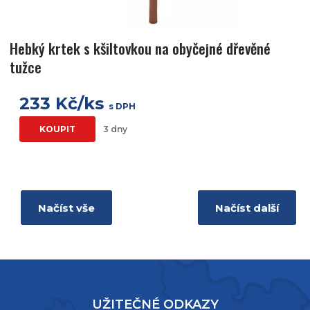
Hebký krtek s kšiltovkou na obyčejné dřevěné
tužce
233 Kč/ks
s DPH
KOUPIT
3 dny
Načíst vše
Načíst další
UŽITEČNÉ ODKAZY