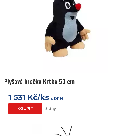
Plyšová hračka Krtka 50 cm
1 531 Kč/ks
s DPH
KOUPIT
3 dny