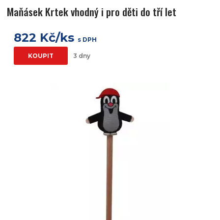
Maňásek Krtek vhodný i pro děti do tří let
822 Kč/ks
s DPH
KOUPIT
3 dny