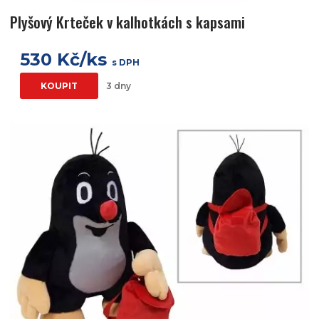
Plyšový Krteček v kalhotkách s kapsami
530 Kč/ks
s DPH
KOUPIT
3 dny