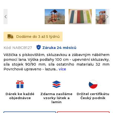
Dodáme do 3 až 5 týdnů
Kód: NABCB127
Záruka
24
měsíců
Věžička s pískovištěm, skluzavkou a zábavným náběhem
pomocí lana. Výška podlahy 100 cm - upevnění skluzavky,
síla stojek 90/90 mm, síla ostatního materialu 32 mm
Povrchově upraveno - lazura...
více
Dárek ke každé
Zdarma zasíláme
Držitel certifikátu
objednávce
vzorky látek a
Český podnik
lamin