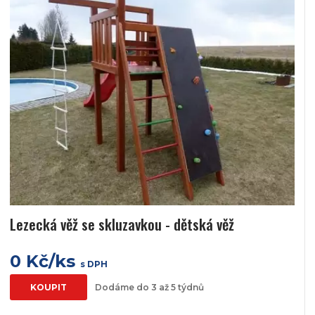
Lezecká věž se skluzavkou - dětská věž
0 Kč/ks
s DPH
KOUPIT
Dodáme do 3 až 5 týdnů