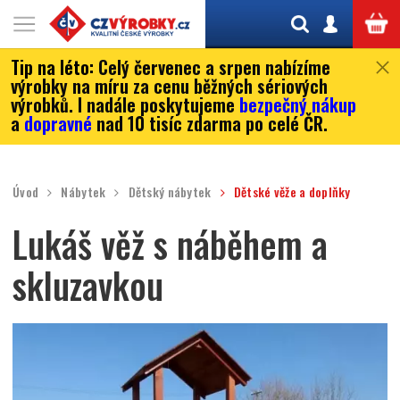
Tip na léto:
Celý červenec a srpen nabízíme
výrobky na míru za cenu běžných sériových
výrobků. I nadále poskytujeme
bezpečný nákup
a
dopravné
nad 10 tisíc zdarma po celé ČR.
Úvod
Nábytek
Dětský nábytek
Dětské věže a doplňky
Lukáš věž s náběhem a
skluzavkou