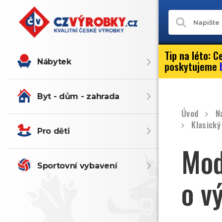
Tip na léto:
Ce
Nábytek
poskytujeme
Byt - dům - zahrada
Úvod
N
Klasický
Pro děti
Mod
Sportovní vybavení
o v