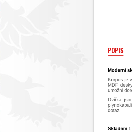
POPIS
Moderní sk
Korpus je 
MDF desky.
umožní doro
Dvířka jso
plynokapal
dotaz.
Skladem 1 