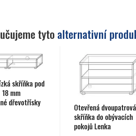
učujeme tyto
alternativní produ
ízká skříňka pod
 z 18 mm
né dřevotřísky
Otevřená dvoupatrová
skříňka do obývacích
pokojů Lenka