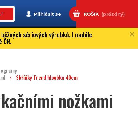
Přihlásit se
KOŠÍK
(prázdný)
AT
 běžných sériových výrobků. I nadále
é ČR.
programy
end
Skříňky Trend hloubka 40cm
fikačními nožkami