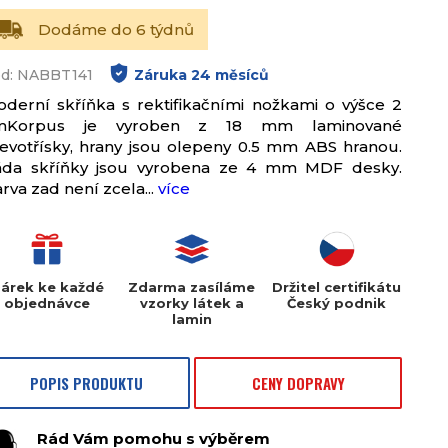
Dodáme do 6 týdnů
d: NABBT141
Záruka
24
měsíců
derní skříňka s rektifikačními nožkami o výšce 2
mKorpus je vyroben z 18 mm laminované
evotřísky, hrany jsou olepeny 0.5 mm ABS hranou.
áda skříňky jsou vyrobena ze 4 mm MDF desky.
rva zad není zcela...
více
árek ke každé
Zdarma zasíláme
Držitel certifikátu
objednávce
vzorky látek a
Český podnik
lamin
POPIS PRODUKTU
CENY DOPRAVY
Rád Vám pomohu s výběrem