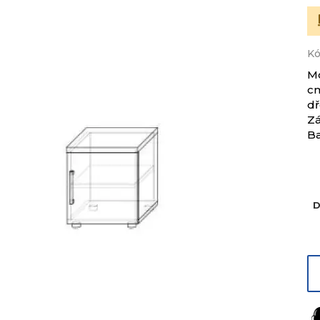
Kó
Mo
c
dř
Z
Ba
D