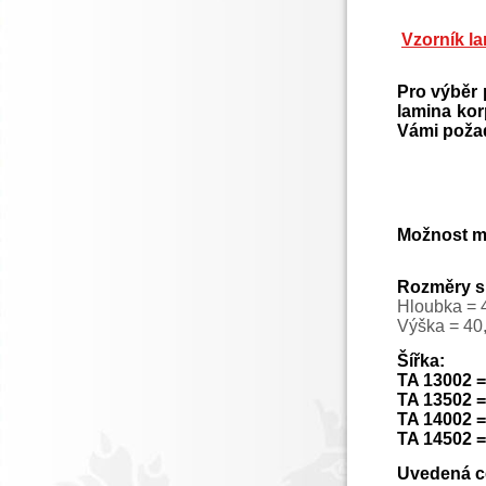
Vzorník la
Pro výběr 
lamina ko
Vámi požad
Možnost ma
Rozměry s
Hloubka =
Výška = 40
Šířka:
TA 13002 
TA 13502 
TA 14002 
TA 14502 
Uvedená ce