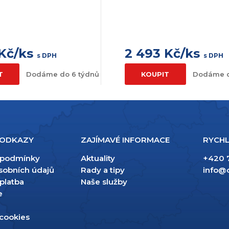
 Kč/ks
2 493 Kč/ks
s DPH
s DPH
T
Dodáme do 6 týdnů
KOUPIT
Dodáme d
 ODKAZY
ZAJÍMAVÉ INFORMACE
RYCHL
 podmínky
Aktuality
+420 
sobních údajů
Rady a tipy
info@
platba
Naše služby
e
 cookies