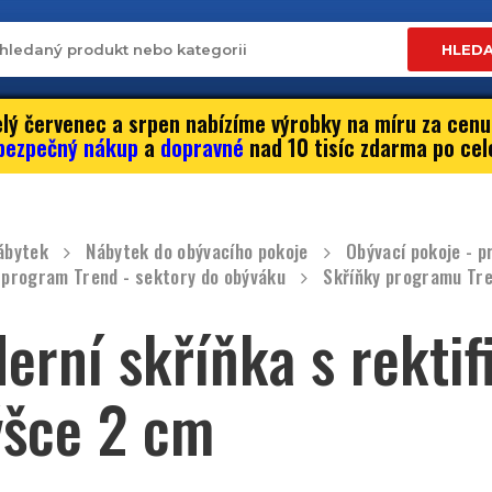
HLED
lý červenec a srpen nabízíme výrobky na míru za cenu
bezpečný nákup
a
dopravné
nad 10 tisíc zdarma po cel
ábytek
Nábytek do obývacího pokoje
Obývací pokoje - 
 program Trend - sektory do obýváku
Skříňky programu Tr
erní skříňka s rekti
ýšce 2 cm