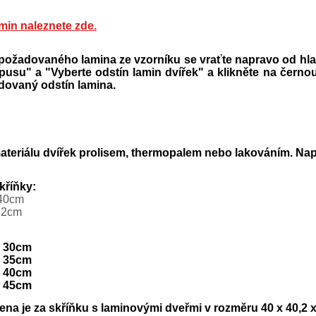
min naleznete zde.
požadovaného lamina ze vzorníku se vraťte napravo od hla
rpusu" a
"Vyberte odstín lamin dvířek"
a klikněte na černou
ovaný odstín lamina.
teriálu dvířek prolisem, thermopalem nebo lakováním. Napi
kříňky:
 40cm
,2cm
= 30cm
= 35cm
= 40cm
= 45cm
na je za skříňku s laminovými dveřmi v rozměru 40 x 40,2 