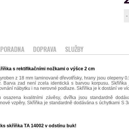
-
PORADNA
DOPRAVA
SLUŽBY
říňka s rektifikačními nožkami o výšce 2 cm
vyroben z 18 mm laminované dřevotřísky, hrany jsou olepeny 
 Barva zad není zcela identická s barvou korpusu. Skříňka j
vnání nábytku i na nerovné podlaze. Skříňka je k dostání ve ví
u osazena kvalitními závěsy, dvířka jsou standardně dodává
inové vzpěry. Skříňka je standardně dodávána s úchytkami S 3
ks skříňka TA 14002 v odstínu buk!