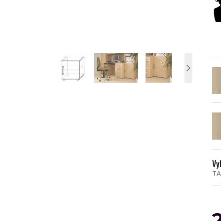
Vy
TA