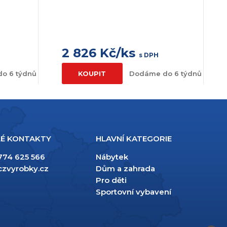
2 826 Kč/ks
s DPH
o 6 týdnů
KOUPIT
Dodáme do 6 týdnů
É KONTAKTY
HLAVNÍ KATEGORIE
774 625 566
Nábytek
czvyrobky.cz
Dům a zahrada
Pro děti
Sportovní vybavení