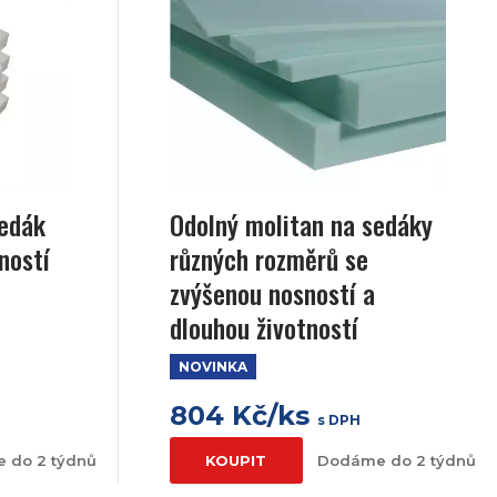
sedák
Odolný molitan na sedáky
ností
různých rozměrů se
zvýšenou nosností a
dlouhou životností
NOVINKA
804 Kč/ks
s DPH
 do 2 týdnů
KOUPIT
Dodáme do 2 týdnů