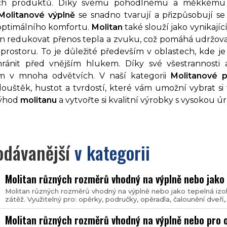
ých produktů. Díky svému pohodlnému a měkkému 
Molitanové výplně
se snadno tvarují a přizpůsobují s
optimálního komfortu.
Molitan
také slouží jako vynikajíc
n redukovat přenos tepla a zvuku, což pomáhá udržova
prostoru. To je důležité především v oblastech, kde je
hránit před vnějším hlukem. Díky své všestrannost
m v mnoha odvětvích. V naší kategorii
Molitanové 
louštěk, hustot a tvrdostí, které vám umožní vybrat si
výhod
molitanu
a vytvořte si kvalitní výrobky s vysokou ú
odávanější
v kategorii
Molitan různých rozměrů vhodný na výplně nebo jako 
Molitan různých rozměrů vhodný na výplně nebo jako tepelná izol
zátěž. Využitelný pro: opěrky, područky, opěradla, čalounění dveří,
Molitan různých rozměrů vhodný na výplně nebo pro 