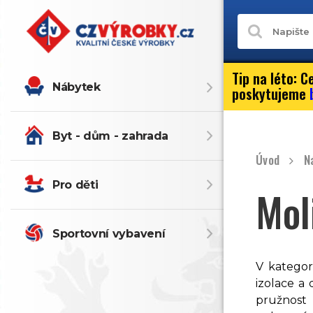
Tip na léto:
Ce
Nábytek
poskytujeme
Byt - dům - zahrada
Úvod
N
Pro děti
Mol
Sportovní vybavení
V kategor
izolace a 
pružnost