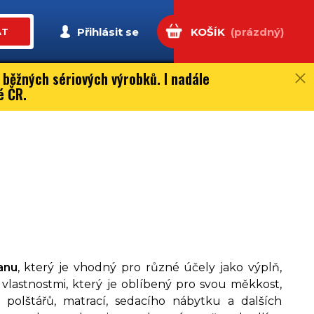
Přihlásit se
KOŠÍK
(prázdný)
AT
 běžných sériových výrobků. I nadále
é ČR.
anu
, který je vhodný pro různé účely jako výplň,
 vlastnostmi, který je oblíbený pro svou měkkost,
polštářů, matrací, sedacího nábytku a dalších