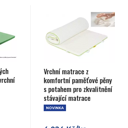
ých
Vrchní matrace z
vrchní
komfortní paměťové pěny
s potahem pro zkvalitnění
stávající matrace
NOVINKA