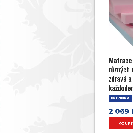
Matrace 
různých 
zdravé a
každoden
NOVINKA
2 069
KOUPI