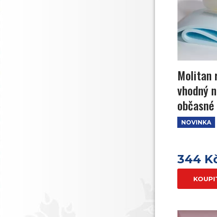
Molitan 
vhodný n
občasné 
NOVINKA
344 K
KOUPI