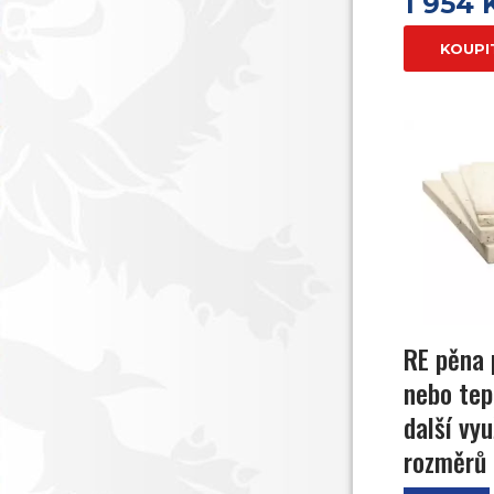
1 954 
KOUPI
RE pěna 
nebo tep
další vyu
rozměrů