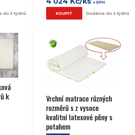
4 024 Kč/ks
s DPH
 do 2 týdnů
KOUPIT
Dodáme do 2 týdnů
xová
rů k
Vrchní matrace různých
rozměrů s z vysoce
kvalitní latexové pěny s
potahem