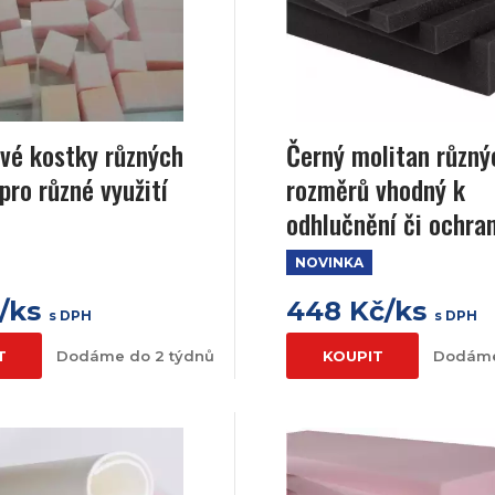
vé kostky různých
Černý molitan různý
pro různé využití
rozměrů vhodný k
odhlučnění či ochra
NOVINKA
č/ks
448 Kč/ks
s DPH
s DPH
T
Dodáme do 2 týdnů
KOUPIT
Dodáme