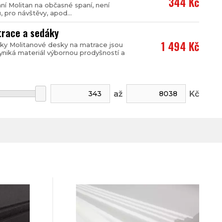
344 Kč
í Molitan na občasné spaní, není
 pro návštěvy, apod...
trace a sedáky
1 494 Kč
ky Molitanové desky na matrace jsou
yniká materiál výbornou prodyšností a
až
Kč