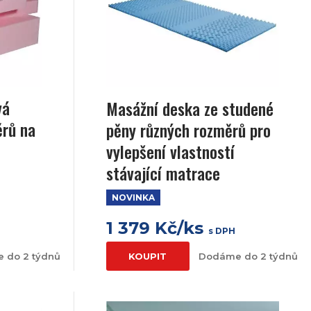
vá
Masážní deska ze studené
ěrů na
pěny různých rozměrů pro
vylepšení vlastností
stávající matrace
NOVINKA
1 379 Kč/ks
H
s DPH
 do 2 týdnů
KOUPIT
Dodáme do 2 týdnů