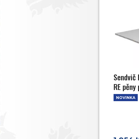
Sendvič 
RE pěny 
NOVINKA