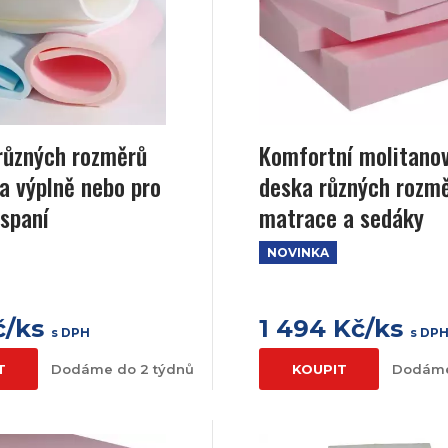
různých rozměrů
Komfortní molitano
a výplně nebo pro
deska různých rozm
spaní
matrace a sedáky
NOVINKA
č/ks
1 494 Kč/ks
s DPH
s DP
T
Dodáme do 2 týdnů
KOUPIT
Dodáme