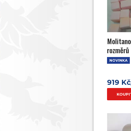
Molitano
rozměrů 
NOVINKA
919 K
KOUPI