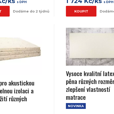
Kč/ks
1 724 Kč/ks
s DPH
s DPH
T
Dodáme do 2 týdnů
KOUPIT
Dodáme
Vysoce kvalitní late
pěna různých rozmě
pro akustickou
zlepšení vlastností
elnou izolaci a
matrace
žití různých
NOVINKA