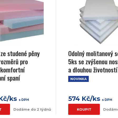
ze studené pěny
Odolný molitanový 
rozměrů pro
5ks se zvýšenou nos
 komfortní
a dlouhou životností
ní spaní
NOVINKA
 Kč/ks
574 Kč/ks
s DPH
s DPH
T
Dodáme do 2 týdnů
KOUPIT
Dodáme