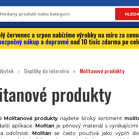
HLED
lý červenec a srpen nabízíme výrobky na míru za cenu
bezpečný nákup
a
dopravné
nad 10 tisíc zdarma po cel
ábytek
Doplňky do interiéru
Molitanové produkty
itanové produkty
ii
Molitanové produkty
najdete široký sortiment
molit
další aplikace.
Molitan
je pěnový materiál s vynikajícími
 a odolnost.
Molitan
se často používá jako výplň do 