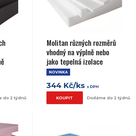
ch
Molitan různých rozměrů
vhodný na výplně nebo
ně
jako tepelná izolace
NOVINKA
344 Kč/ks
s DPH
 do 2 týdnů
KOUPIT
Dodáme do 2 týdnů