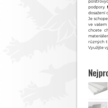
polstrov
podpory.
dosažení 
Je schope
ve vašem 
chcete c
materiále
různých t
Využijte 
Nejpr