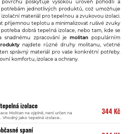
povrchu poskytuje vysokou úroveň pohodlí a
e potřebám jednotlivých produktů, což umožňuje
í izolační materiál pro tepelnou a zvukovou izolaci.
t příjemnou teplotu a minimalizovat rušivé zvuky
 potřeba dobrá tepelná izolace, nebo tam, kde se
i a snadnému zpracování je
molitan
populárním
produkty
najdete různé druhy molitanu, včetně
 ten správný materiál pro vaše konkrétní potřeby.
rovní komfortu, izolace a ochrany.
tepelná izolace
344 Kč
ace Molitan na výplně, není určen na
… Vhodný jako tepelná izolace...
občasné spaní