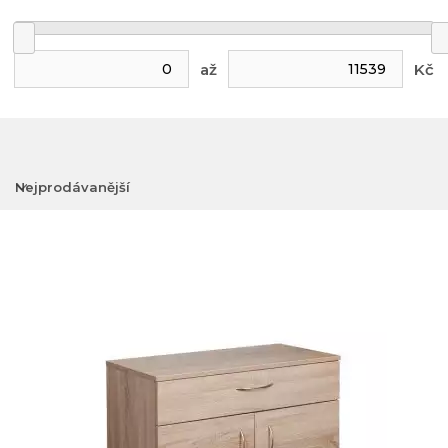
až
Kč
Nejprodávanější
Nejlevnější
Nejdražší