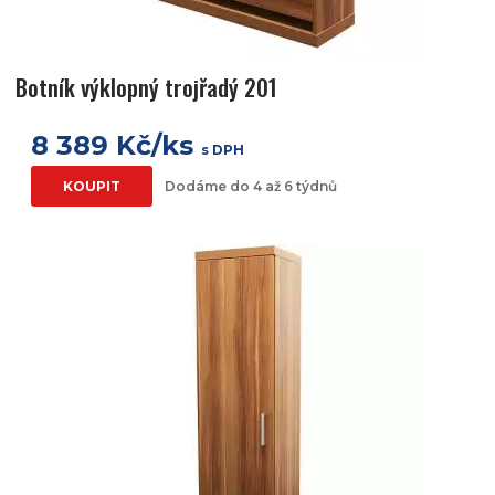
Botník výklopný trojřadý 201
8 389 Kč/ks
s DPH
KOUPIT
Dodáme do 4 až 6 týdnů