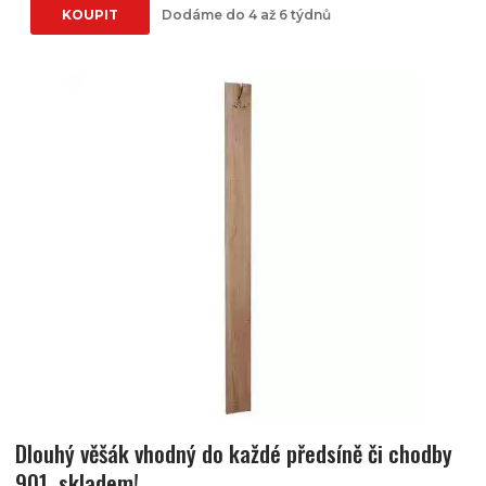
KOUPIT
Dodáme do 4 až 6 týdnů
Dlouhý věšák vhodný do každé předsíně či chodby
901, skladem!