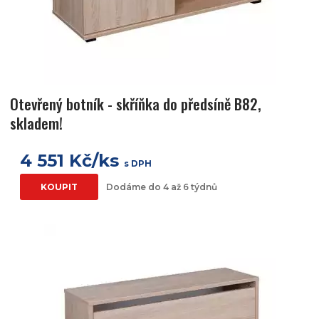
Otevřený botník - skříňka do předsíně B82,
skladem!
4 551 Kč/ks
s DPH
KOUPIT
Dodáme do 4 až 6 týdnů