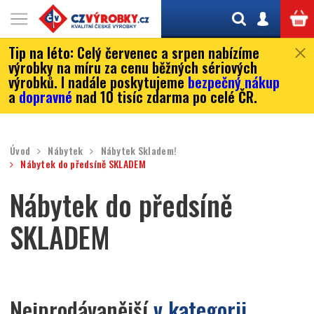
Tip na léto:
Celý červenec a srpen nabízíme
výrobky na míru za cenu běžných sériových
výrobků. I nadále poskytujeme
bezpečný nákup
a
dopravné
nad 10 tisíc zdarma po celé ČR.
Úvod
Nábytek
Nábytek Skladem!
Nábytek do předsíně SKLADEM
Nábytek do předsíně
SKLADEM
Nejprodávanější
v kategorii