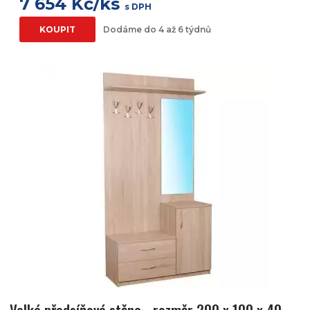
7 654 Kč/ks
s DPH
KOUPIT
Dodáme do 4 až 6 týdnů
Velká předsíňová stěna - rozměr 200 x 100 x 40