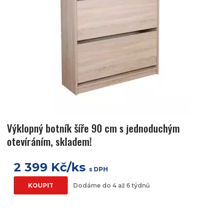
Výklopný botník šíře 90 cm s jednoduchým
otevíráním, skladem!
2 399 Kč/ks
s DPH
KOUPIT
Dodáme do 4 až 6 týdnů